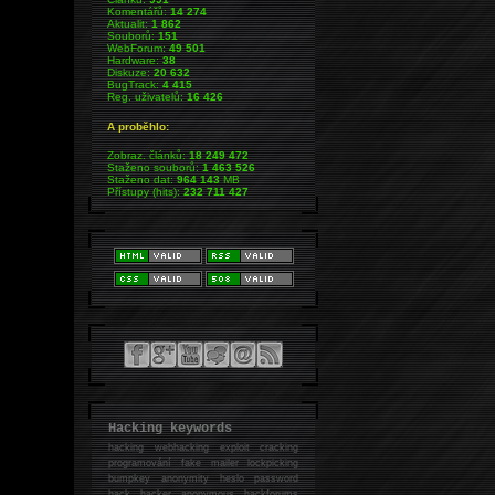
Komentářů:
14 274
Aktualit:
1 862
Souborů:
151
WebForum:
49 501
Hardware:
38
Diskuze:
20 632
BugTrack:
4 415
Reg. uživatelů:
16 426
A proběhlo:
Zobraz. článků:
18 249 472
Staženo souborů:
1 463 526
Staženo dat:
964 143
MB
Přístupy (hits):
232 711 427
Hacking keywords
hacking
webhacking exploit cracking
programování fake mailer lockpicking
bumpkey anonymity heslo password
hack
hacker anonymous hackforums