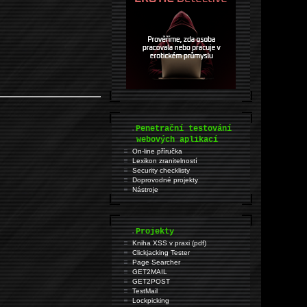
.
Penetrační testování
webových aplikací
On-line příručka
Lexikon zranitelností
Security checklisty
Doprovodné projekty
Nástroje
.
Projekty
Kniha XSS v praxi (pdf)
Clickjacking Tester
Page Searcher
GET2MAIL
GET2POST
TestMail
Lockpicking