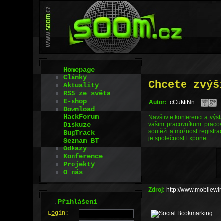
Homepage
Články
Chcete zvýš
Aktuality
RSS ze světa
E-shop
Autor:
.cCuMiNn.
Download
HackForum
Navštivte konferenci a výs
Diskuze
vašim pracovníkům pracov
soutěži a možnost registr
BugTrack
je společnost Exponet.
Seznam BT
Odkazy
Konference
Projekty
O nás
Zdroj:
http://www.mobilewir
.
Přihlášení
L
o
gin: