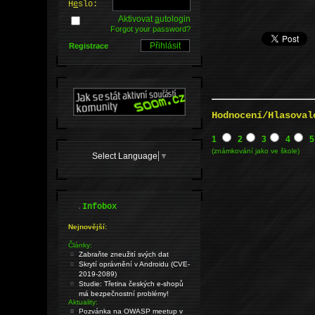
H
e
slo:
Aktivovat
a
utologin
Forgot your password?
Registrace
Hodnocení/Hlasoval
1
2
3
4
5
(známkování jako ve škole)
Select Language
▼
.
Infobox
Nejnovější:
Články:
Zabraňte zneužití svých dat
Skrytí oprávnění v Androidu (CVE-
2019-2089)
Studie: Třetina českých e-shopů
má bezpečnostní problémy!
Aktuality:
Pozvánka na OWASP meetup v