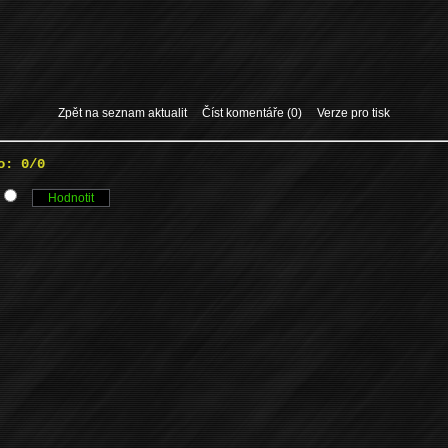
Zpět na seznam aktualit
Číst komentáře (0)
Verze pro tisk
o: 0/0