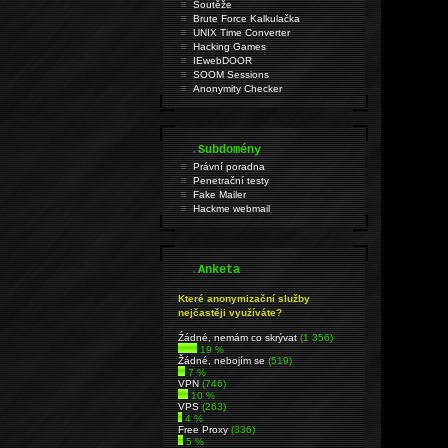
Soutěže
Brute Force Kalkulačka
UNIX Time Converter
Hacking Games
IEwebDOOR
SOOM Sessions
Anonymity Checker
.
Subdomény
Právní poradna
Penetrační testy
Fake Mailer
Hackme webmail
.
Anketa
Které anonymizační služby
nejčastěji využíváte?
Źádné, nemám co skrývat
(1 356)
19 %
Žádné, nebojím se
(519)
7 %
VPN
(746)
10 %
VPS
(263)
4 %
Free Proxy
(336)
5 %