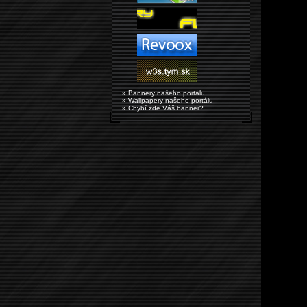
» Bannery našeho portálu
» Wallpapery našeho portálu
» Chybí zde Váš banner?