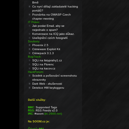
Brně
Co nyní dělají zakladatelé hacking
portálů?
Pozvánka na OWASP Czech
chapter meeting
IT Právo:
Jak poslat Email, aby se
nejednalo o spam?
Konverzace na ICQ jako důkaz.
Uveřejnění cizích fotografií
Soubory:
Phoenix 2.5
Crimeware Exploit Kit
Crimepack 3.1.3
BugTrack:
SQLi na listyprahy1.cz
SQLi na Florenc
SQLi na kacov.cz
HackForum:
Sciolink a pořizování screenshotu
obrazovky
Dark Web - zkušenosti
Detekce HW keyloggeru
Další služby:
BBC:
Supported Tags
RSS:
RSS Feeds v2.0
IRC:
#soom
(irc.2600.net)
Na SOOM.cz je:
Článků:
991