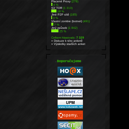
Placené Proxy
(278)
4 %
Síť TOR
(1 313)
18 %
Jiné P2P sítě
(185)
3 %
Vlastní zombie (botnet)
(491)
7 %
Jiný způsob
(1 842)
25 %
Celkem hlasovalo:
7 329
» Diskuze k této anketě
» Výsledky starších anket
.
Doporučujeme