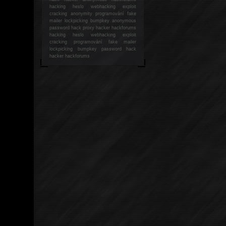
hacking
heslo webhacking exploit
cracking anonymity programování fake
mailer lockpicking bumpkey anonymous
password hack proxy hacker hackforums
hacking heslo webhacking exploit
cracking programování fake mailer
lockpicking bumpkey password hack
hacker
hackforums