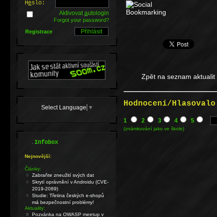
H
e
slo:
Aktivovat
a
utologin
Forgot your password?
Registrace
Zpět na seznam aktualit
Hodnocení/Hlasovalo
Select Language
▼
1
2
3
4
5
(známkování jako ve škole)
.
Infobox
Nejnovější:
Články:
Zabraňte zneužití svých dat
Skrytí oprávnění v Androidu (CVE-
2019-2089)
Studie: Třetina českých e-shopů
má bezpečnostní problémy!
Aktuality:
Pozvánka na OWASP meetup v