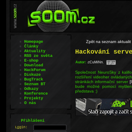
Homepage
Zpět na seznam aktualit
Články
Hackování serv
Aktuality
RSS ze světa
E-shop
Autor:
.cCuMiNn.
Download
HackForum
Společnost NeuroSky z kalifor
Diskuze
rozšíření videoher ovládaných
BugTrack
stránkách informační server
[
Seznam BT
bude možné pomocí myšlenk
Odkazy
představa :)
Konference
Projekty
O nás
.
Přihlášení
L
o
gin: