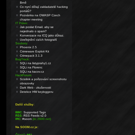
Brně
Co nyní dělají zakladatelé hacking
portálů?
Pozvánka na OWASP Czech
chapter meeting
IT Právo:
Jak poslat Email, aby se
nejednalo o spam?
Konverzace na ICQ jako důkaz.
Uveřejnění cizích fotografií
Soubory:
Phoenix 2.5
Crimeware Exploit Kit
Crimepack 3.1.3
BugTrack:
SQLi na listyprahy1.cz
SQLi na Florenc
SQLi na kacov.cz
HackForum:
Sciolink a pořizování screenshotu
obrazovky
Dark Web - zkušenosti
Detekce HW keyloggeru
Další služby:
BBC:
Supported Tags
RSS:
RSS Feeds v2.0
IRC:
#soom
(irc.2600.net)
Na SOOM.cz je:
Článků:
991