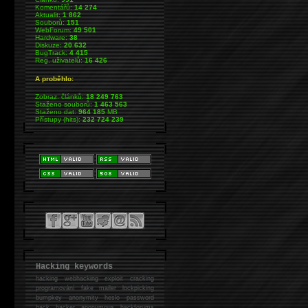
Komentářů:
14 274
Aktualit:
1 862
Souborů:
151
WebForum:
49 501
Hardware:
38
Diskuze:
20 632
BugTrack:
4 415
Reg. uživatelů:
16 426
A proběhlo:
Zobraz. článků:
18 249 763
Staženo souborů:
1 463 563
Staženo dat:
964 185
MB
Přístupy (hits):
232 724 239
Hacking keywords
hacking
webhacking exploit cracking
programování fake mailer lockpicking
bumpkey anonymity heslo password
hack
hacker anonymous hackforums