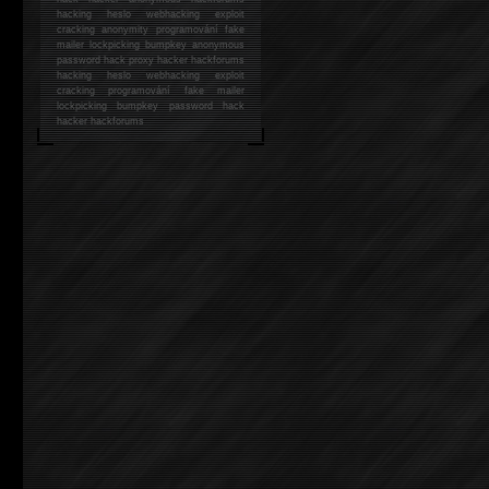
hacking
heslo webhacking exploit
cracking anonymity programování fake
mailer lockpicking bumpkey anonymous
password hack proxy hacker hackforums
hacking heslo webhacking exploit
cracking programování fake mailer
lockpicking bumpkey password hack
hacker
hackforums