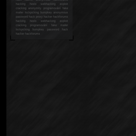
hacking
heslo webhacking exploit
cracking anonymity programování fake
mailer lockpicking bumpkey anonymous
password hack proxy hacker hackforums
hacking heslo webhacking exploit
cracking programování fake mailer
lockpicking bumpkey password hack
hacker
hackforums