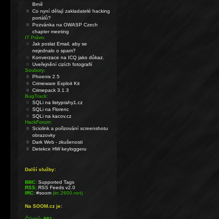
Brně
Co nyní dělají zakladatelé hacking
portálů?
Pozvánka na OWASP Czech
chapter meeting
IT Právo:
Jak poslat Email, aby se
nejednalo o spam?
Konverzace na ICQ jako důkaz.
Uveřejnění cizích fotografií
Soubory:
Phoenix 2.5
Crimeware Exploit Kit
Crimepack 3.1.3
BugTrack:
SQLi na listyprahy1.cz
SQLi na Florenc
SQLi na kacov.cz
HackForum:
Sciolink a pořizování screenshotu
obrazovky
Dark Web - zkušenosti
Detekce HW keyloggeru
Další služby:
BBC:
Supported Tags
RSS:
RSS Feeds v2.0
IRC:
#soom
(irc.2600.net)
Na SOOM.cz je:
Článků:
991