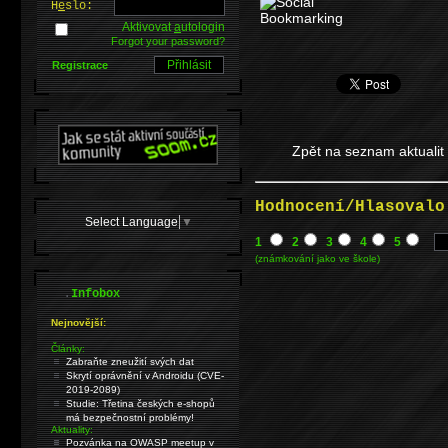
H
e
slo:
Aktivovat
a
utologin
Forgot your password?
Registrace
Zpět na seznam aktualit
Hodnocení/Hlasovalo
Select Language
▼
1
2
3
4
5
(známkování jako ve škole)
.
Infobox
Nejnovější:
Články:
Zabraňte zneužití svých dat
Skrytí oprávnění v Androidu (CVE-
2019-2089)
Studie: Třetina českých e-shopů
má bezpečnostní problémy!
Aktuality:
Pozvánka na OWASP meetup v