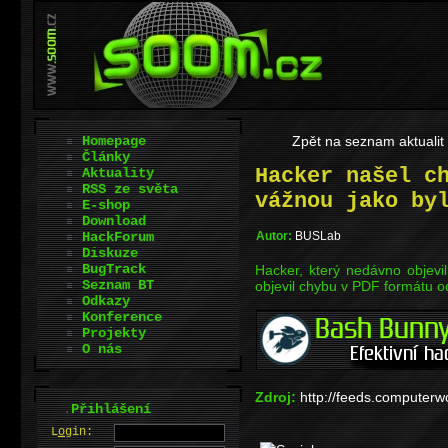
Homepage
Zpět na seznam aktualit
Články
Hacker našel c
Aktuality
RSS ze světa
vážnou jako by
E-shop
Download
HackForum
Autor:
BUSLab
Diskuze
BugTrack
Hacker, který nedávno objevi
Seznam BT
objevil chybu v PDF formátu o
Odkazy
Konference
Projekty
O nás
Zdroj:
http://feeds.computer
.
Přihlášení
L
o
gin: