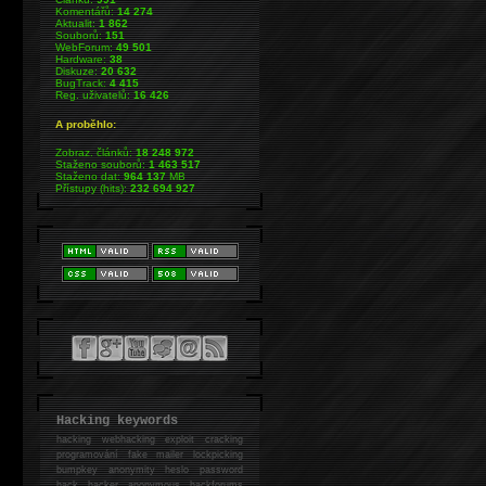
Komentářů:
14 274
Aktualit:
1 862
Souborů:
151
WebForum:
49 501
Hardware:
38
Diskuze:
20 632
BugTrack:
4 415
Reg. uživatelů:
16 426
A proběhlo:
Zobraz. článků:
18 248 972
Staženo souborů:
1 463 517
Staženo dat:
964 137
MB
Přístupy (hits):
232 694 927
Hacking keywords
hacking
webhacking exploit cracking
programování fake mailer lockpicking
bumpkey anonymity heslo password
hack
hacker anonymous hackforums