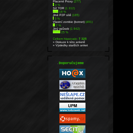
Placené Proxy
(277)
4 %
Síť TOR
(1 312)
18 %
Jiné P2P sítě
(185)
3 %
Vlastní zombie (botnet)
(491)
7 %
Jiný způsob
(1 842)
25 %
Celkem hlasovalo:
7 325
» Diskuze k této anketě
» Výsledky starších anket
.
Doporučujeme