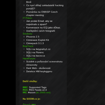
Brně
Co nyní dělají zakladatelé hacking
portálů?
Pozvánka na OWASP Czech
chapter meeting
IT Právo:
Jak poslat Email, aby se
nejednalo o spam?
Konverzace na ICQ jako důkaz.
Uveřejnění cizích fotografií
Soubory:
Phoenix 2.5
Crimeware Exploit Kit
Crimepack 3.1.3
BugTrack:
SQLi na listyprahy1.cz
SQLi na Florenc
SQLi na kacov.cz
HackForum:
Sciolink a pořizování screenshotu
obrazovky
Dark Web - zkušenosti
Detekce HW keyloggeru
Další služby:
BBC:
Supported Tags
RSS:
RSS Feeds v2.0
IRC:
#soom
(irc.2600.net)
Na SOOM.cz je:
Článků:
991