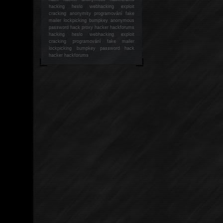
hacking
heslo webhacking exploit
cracking anonymity programování fake
mailer lockpicking bumpkey anonymous
password hack proxy hacker hackforums
hacking heslo webhacking exploit
cracking programování fake mailer
lockpicking bumpkey password hack
hacker
hackforums