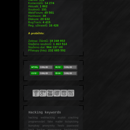
Komentářů:
14 274
Aktualit:
1 862
Souborů:
151
WebForum:
49 501
Hardware:
38
Diskuze:
20 632
BugTrack:
4 415
Reg. uživatelů:
16 426
A proběhlo:
Zobraz. článků:
18 248 852
Staženo souborů:
1 463 514
Staženo dat:
964 137
MB
Přístupy (hits):
232 685 592
Hacking keywords
hacking
webhacking exploit cracking
programování fake mailer lockpicking
bumpkey anonymity heslo password
hack
hacker anonymous hackforums