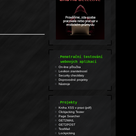
.
Penetrační testování
webových aplikací
On-line příručka
Lexikon zranitelností
Security checklisty
Doprovodné projekty
Nástroje
.
Projekty
Kniha XSS v praxi (pdf)
Clickjacking Tester
Page Searcher
GET2MAIL
GET2POST
TestMail
Lockpicking