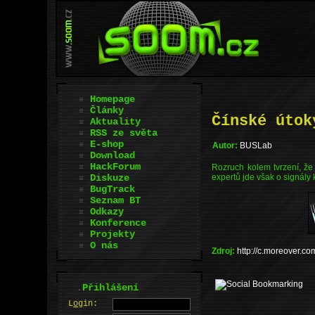
Homepage
Články
Čínské útok
Aktuality
RSS ze světa
E-shop
Autor:
BUSLab
Download
HackForum
Rozruch kolem tvrzení, že 
Diskuze
expertů jde však o signály 
BugTrack
Seznam BT
Odkazy
Konference
Projekty
O nás
Zdroj:
http://c.moreover.c
.
Přihlášení
L
o
gin: