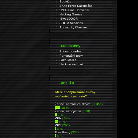
Soutěže
Brute Force Kalkulačka
UNIX Time Converter
Hacking Games
IEwebDOOR
SOOM Sessions
Anonymity Checker
.
Subdomény
Právní poradna
Penetrační testy
Fake Mailer
Hackme webmail
.
Anketa
Které anonymizační služby
nejčastěji využíváte?
Źádné, nemám co skrývat
(1 355)
18 %
Žádné, nebojím se
(518)
7 %
VPN
(746)
10 %
VPS
(263)
4 %
Free Proxy
(336)
5 %