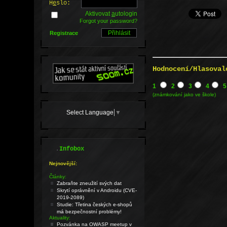
H
e
slo:
Aktivovat
a
utologin
Forgot your password?
Registrace
Hodnocení/Hlasoval
1
2
3
4
5
(známkování jako ve škole)
Select Language
▼
.
Infobox
Nejnovější:
Články:
Zabraňte zneužití svých dat
Skrytí oprávnění v Androidu (CVE-
2019-2089)
Studie: Třetina českých e-shopů
má bezpečnostní problémy!
Aktuality:
Pozvánka na OWASP meetup v