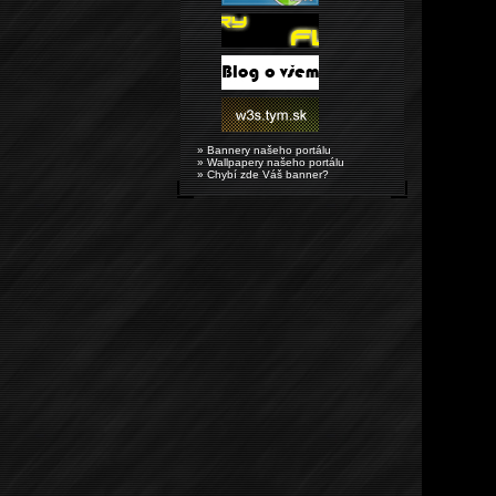
» Bannery našeho portálu
» Wallpapery našeho portálu
» Chybí zde Váš banner?