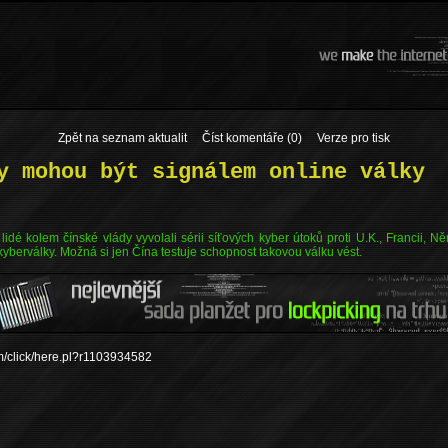
Zpět na seznam aktualit
Číst komentáře (0)
Verze pro tisk
y mohou být signálem online války
lidé kolem čínské vlády vyvolali sérii síťových kyber útoků proti U.K., Francii, 
kyberválky. Možná si jen Čína testuje schopnost takovou válku vést.
om/click/here.pl?r1103934582