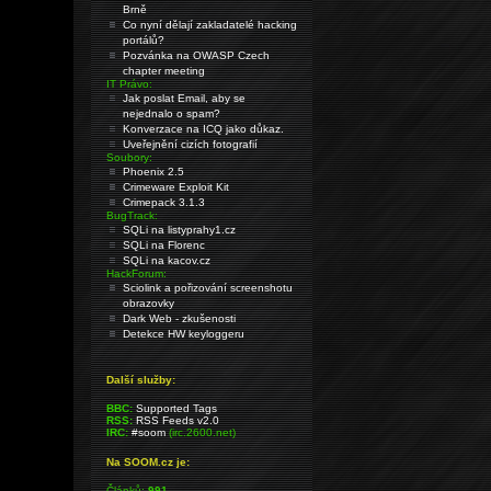
Brně
Co nyní dělají zakladatelé hacking
portálů?
Pozvánka na OWASP Czech
chapter meeting
IT Právo:
Jak poslat Email, aby se
nejednalo o spam?
Konverzace na ICQ jako důkaz.
Uveřejnění cizích fotografií
Soubory:
Phoenix 2.5
Crimeware Exploit Kit
Crimepack 3.1.3
BugTrack:
SQLi na listyprahy1.cz
SQLi na Florenc
SQLi na kacov.cz
HackForum:
Sciolink a pořizování screenshotu
obrazovky
Dark Web - zkušenosti
Detekce HW keyloggeru
Další služby:
BBC:
Supported Tags
RSS:
RSS Feeds v2.0
IRC:
#soom
(irc.2600.net)
Na SOOM.cz je:
Článků:
991