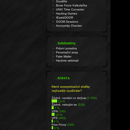
Soutěže
Brute Force Kalkulačka
UNIX Time Converter
Hacking Games
IEwebDOOR
SOOM Sessions
Anonymity Checker
.
Subdomény
Právní poradna
Penetrační testy
Fake Mailer
Hackme webmail
.
Anketa
Které anonymizační služby
nejčastěji využíváte?
Źádné, nemám co skrývat
(1 355)
19 %
Žádné, nebojím se
(518)
7 %
VPN
(745)
10 %
VPS
(263)
4 %
Free Proxy
(336)
5 %