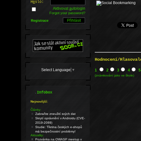
H
e
slo:
Aktivovat
a
utologin
Forgot your password?
Registrace
Hodnocení/Hlasoval
Select Language
▼
1
2
3
4
5
(známkování jako ve škole)
.
Infobox
Nejnovější:
Články:
Zabraňte zneužití svých dat
Skrytí oprávnění v Androidu (CVE-
2019-2089)
Studie: Třetina českých e-shopů
má bezpečnostní problémy!
Aktuality:
Pozvánka na OWASP meetup v