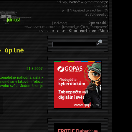
e úplné
21.8.2007
í kompletně náhodná čísla k
stejně se v takovém řetězci
tového světa. Jeden foton je