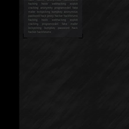
hacking
heslo webhacking exploit
cracking anonymity programování fake
mailer lockpicking bumpkey anonymous
password hack proxy hacker hackforums
hacking heslo webhacking exploit
cracking programování fake mailer
lockpicking bumpkey password hack
hacker
hackforums