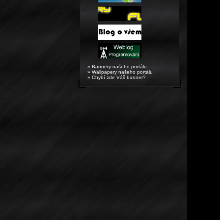
» Bannery našeho portálu
» Wallpapery našeho portálu
» Chybí zde Váš banner?