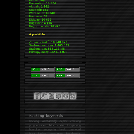
Komentářů:
14 274
Aktualit:
1 862
Souborů:
151
WebForum:
49 501
Hardware:
38
Diskuze:
20 632
BugTrack:
4 415
Reg. uživatelů:
16 426
A proběhlo:
Zobraz. článků:
18 248 377
Staženo souborů:
1 463 493
Staženo dat:
964 135
MB
Přístupy (hits):
232 661 979
Hacking keywords
hacking
webhacking exploit cracking
programování fake mailer lockpicking
bumpkey anonymity heslo password
hack
hacker anonymous hackforums