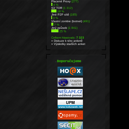
Placené Proxy
(277)
4 %
Síť TOR
(1 312)
18 %
Jiné P2P sítě
(185)
3 %
Vlastní zombie (botnet)
(491)
7 %
Jiný způsob
(1 841)
25 %
Celkem hlasovalo:
7 323
» Diskuze k této anketě
» Výsledky starších anket
.
Doporučujeme