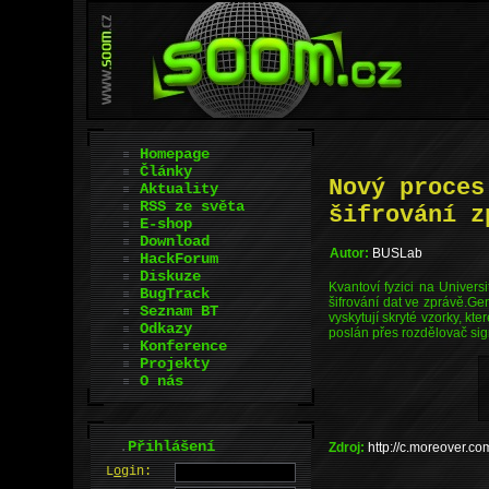
Homepage
Články
Nový proces
Aktuality
RSS ze světa
šifrování z
E-shop
Download
Autor:
BUSLab
HackForum
Diskuze
Kvantoví fyzici na Univers
BugTrack
šifrování dat ve zprávě.Ge
Seznam BT
vyskytují skryté vzorky, kt
Odkazy
poslán přes rozdělovač sign
Konference
Projekty
O nás
.
Přihlášení
Zdroj:
http://c.moreover.c
L
o
gin: