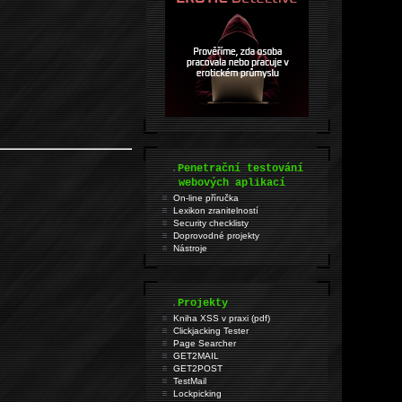
.
Penetrační testování
webových aplikací
On-line příručka
Lexikon zranitelností
Security checklisty
Doprovodné projekty
Nástroje
.
Projekty
Kniha XSS v praxi (pdf)
Clickjacking Tester
Page Searcher
GET2MAIL
GET2POST
TestMail
Lockpicking