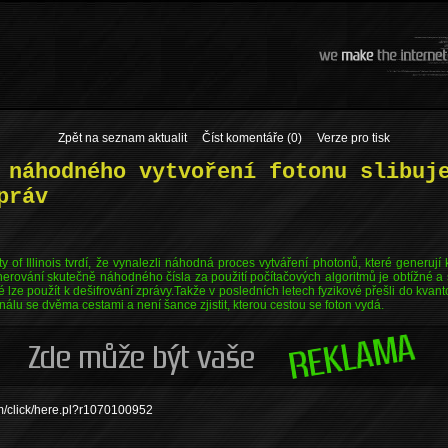
Zpět na seznam aktualit
Číst komentáře (0)
Verze pro tisk
 náhodného vytvoření fotonu slibuj
práv
ity of Illinois tvrdí, že vynalezli náhodná proces vytváření photonů, které generuj
nerování skutečně náhodného čísla za použití počítačových algoritmů je obtížné a 
eré lze použít k dešifrování zprávy.Takže v posledních letech fyzikové přešli do kvan
álu se dvěma cestami a není šance zjistit, kterou cestou se foton vydá.
om/click/here.pl?r1070100952