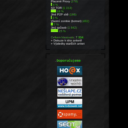
Placené Proxy
(278)
4 %
Síť TOR
(1 313)
18 %
Jiné P2P sítě
(186)
3 %
Vlastní zombie (botnet)
(492)
7 %
Jiný způsob
(1 842)
25 %
Celkem hlasovalo:
7 334
» Diskuze k této anketě
» Výsledky starších anket
.
Doporučujeme