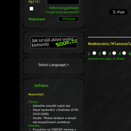
H
e
slo:
Aktivovat
a
utologin
Forgot your password?
Registrace
Hodnocení/Hlasoval
1
2
3
4
5
(známkování jako ve škole)
Select Language
▼
.
Infobox
Nejnovější:
Články:
Zabraňte zneužití svých dat
Skrytí oprávnění v Androidu (CVE-
2019-2089)
Studie: Třetina českých e-shopů
má bezpečnostní problémy!
Aktuality:
Pozvánka na OWASP meetup v