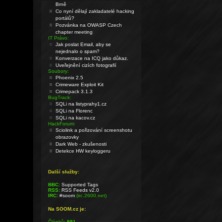
Brně
Co nyní dělají zakladatelé hacking
portálů?
Pozvánka na OWASP Czech
chapter meeting
IT Právo:
Jak poslat Email, aby se
nejednalo o spam?
Konverzace na ICQ jako důkaz.
Uveřejnění cizích fotografií
Soubory:
Phoenix 2.5
Crimeware Exploit Kit
Crimepack 3.1.3
BugTrack:
SQLi na listyprahy1.cz
SQLi na Florenc
SQLi na kacov.cz
HackForum:
Sciolink a pořizování screenshotu
obrazovky
Dark Web - zkušenosti
Detekce HW keyloggeru
Další služby:
BBC:
Supported Tags
RSS:
RSS Feeds v2.0
IRC:
#soom
(irc.2600.net)
Na SOOM.cz je:
Článků:
991