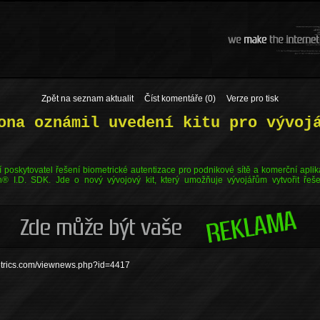
Zpět na seznam aktualit
Číst komentáře (0)
Verze pro tisk
ona oznámil uvedení kitu pro vývoj
ní poskytovatel řešení biometrické autentizace pro podnikové sítě a komerční apl
® I.D. SDK. Jde o nový vývojový kit, který umožňuje vývojářům vytvořit řešen
metrics.com/viewnews.php?id=4417