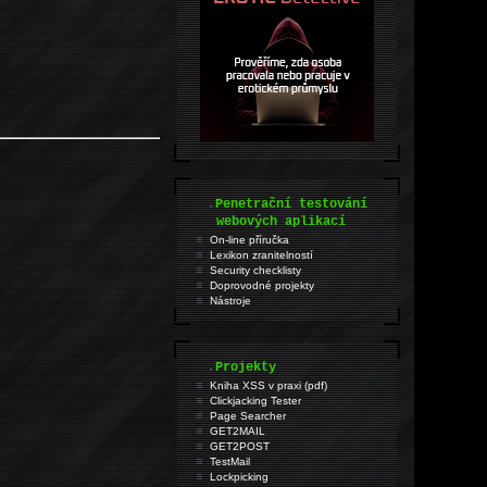
.
Penetrační testování
webových aplikací
On-line příručka
Lexikon zranitelností
Security checklisty
Doprovodné projekty
Nástroje
.
Projekty
Kniha XSS v praxi (pdf)
Clickjacking Tester
Page Searcher
GET2MAIL
GET2POST
TestMail
Lockpicking