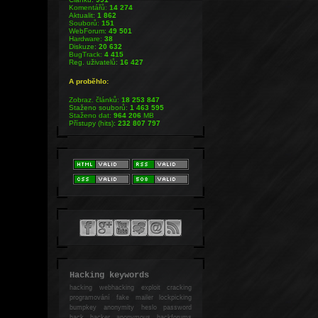
Komentářů:
14 274
Aktualit:
1 862
Souborů:
151
WebForum:
49 501
Hardware:
38
Diskuze:
20 632
BugTrack:
4 415
Reg. uživatelů:
16 427
A proběhlo:
Zobraz. článků:
18 253 847
Staženo souborů:
1 463 595
Staženo dat:
964 206
MB
Přístupy (hits):
232 807 797
Hacking keywords
hacking
webhacking exploit cracking
programování fake mailer lockpicking
bumpkey anonymity heslo password
hack
hacker anonymous hackforums