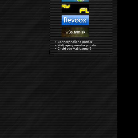
» Bannery našeho portálu
» Wallpapery našeho portálu
» Chybí zde Váš banner?