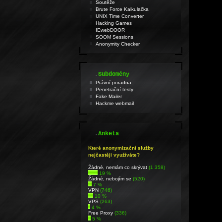
Soutěže
Brute Force Kalkulačka
UNIX Time Converter
Hacking Games
IEwebDOOR
SOOM Sessions
Anonymity Checker
.
Subdomény
Právní poradna
Penetrační testy
Fake Mailer
Hackme webmail
.
Anketa
Které anonymizační služby
nejčastěji využíváte?
Źádné, nemám co skrývat
(1 358)
19 %
Žádné, nebojím se
(520)
7 %
VPN
(746)
10 %
VPS
(263)
4 %
Free Proxy
(336)
5 %