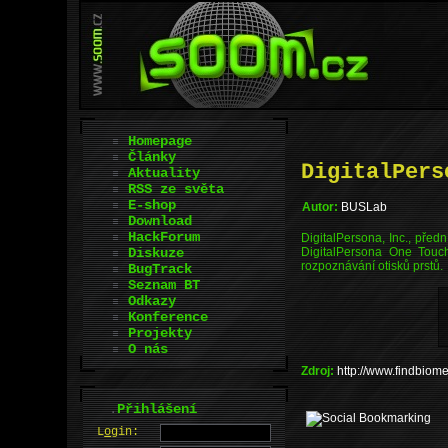
Homepage
Články
DigitalPers
Aktuality
RSS ze světa
E-shop
Autor:
BUSLab
Download
HackForum
DigitalPersona, Inc., před
Diskuze
DigitalPersona One Touch
rozpoznávání otisků prstů.
BugTrack
Seznam BT
Odkazy
Konference
Projekty
O nás
Zdroj:
http://www.findbio
.
Přihlášení
L
o
gin: