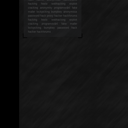
hacking
heslo webhacking exploit
cracking anonymity programování fake
mailer lockpicking bumpkey anonymous
password hack proxy hacker hackforums
hacking heslo webhacking exploit
cracking programování fake mailer
lockpicking bumpkey password hack
hacker
hackforums