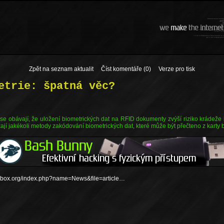
Zpět na seznam aktualit
Číst komentáře (0)
Verze pro tisk
etrie: špatná věc?
se obávají, že uložení biometrických dat na RFID dokumenty zvýší riziko krádeže
kají jakékoli metody zakódování biometrických dat, které může být přečteno z karty 
hebox.org/index.php?name=News&file=article…