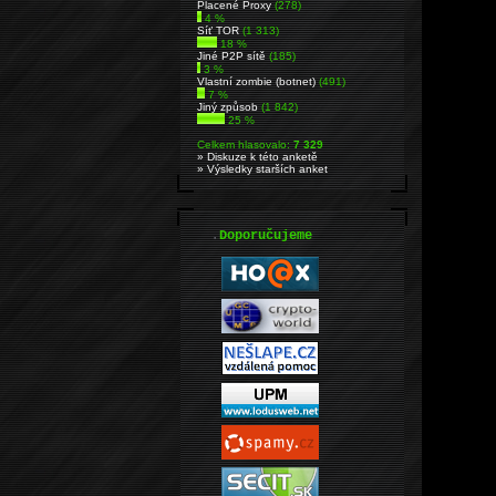
Placené Proxy
(278)
4 %
Síť TOR
(1 313)
18 %
Jiné P2P sítě
(185)
3 %
Vlastní zombie (botnet)
(491)
7 %
Jiný způsob
(1 842)
25 %
Celkem hlasovalo:
7 329
» Diskuze k této anketě
» Výsledky starších anket
.
Doporučujeme