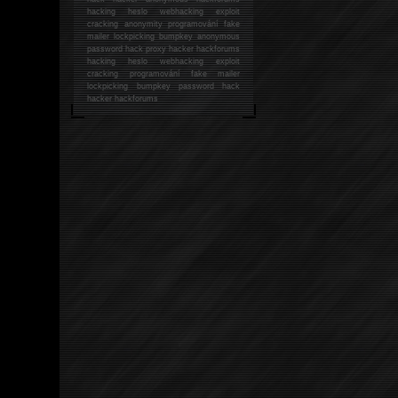
hacking
heslo webhacking exploit
cracking anonymity programování fake
mailer lockpicking bumpkey anonymous
password hack proxy hacker hackforums
hacking heslo webhacking exploit
cracking programování fake mailer
lockpicking bumpkey password hack
hacker
hackforums