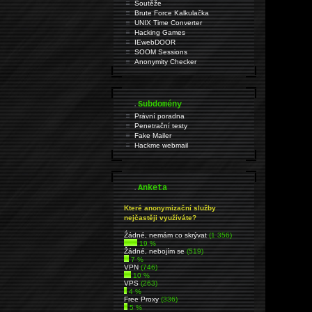
Soutěže
Brute Force Kalkulačka
UNIX Time Converter
Hacking Games
IEwebDOOR
SOOM Sessions
Anonymity Checker
.
Subdomény
Právní poradna
Penetrační testy
Fake Mailer
Hackme webmail
.
Anketa
Které anonymizační služby
nejčastěji využíváte?
Źádné, nemám co skrývat
(1 356)
19 %
Žádné, nebojím se
(519)
7 %
VPN
(746)
10 %
VPS
(263)
4 %
Free Proxy
(336)
5 %