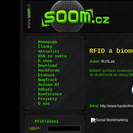
Homepage
Články
RFID a biom
Aktuality
RSS ze světa
E-shop
Autor:
BUSLab
Download
HackForum
Někteří ochránci soukromí 
Diskuze
Ve skutečnosti se obavy tý
BugTrack
Seznam BT
Odkazy
Konference
Projekty
O nás
Zdroj:
http://www.hackint
.
Přihlášení
L
o
gin: