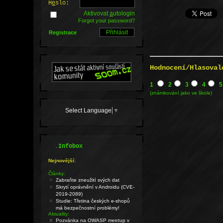
H
e
slo:
Aktivovat
a
utologin
Forgot your password?
Registrace
Hodnocení/Hlasoval
1
2
3
4
5
(známkování jako ve škole)
Select Language
▼
.
Infobox
Nejnovější:
Články:
Zabraňte zneužití svých dat
Skrytí oprávnění v Androidu (CVE-
2019-2089)
Studie: Třetina českých e-shopů
má bezpečnostní problémy!
Aktuality:
Pozvánka na OWASP meetup v