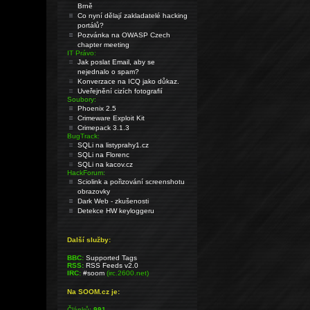
Brně
Co nyní dělají zakladatelé hacking
portálů?
Pozvánka na OWASP Czech
chapter meeting
IT Právo:
Jak poslat Email, aby se
nejednalo o spam?
Konverzace na ICQ jako důkaz.
Uveřejnění cizích fotografií
Soubory:
Phoenix 2.5
Crimeware Exploit Kit
Crimepack 3.1.3
BugTrack:
SQLi na listyprahy1.cz
SQLi na Florenc
SQLi na kacov.cz
HackForum:
Sciolink a pořizování screenshotu
obrazovky
Dark Web - zkušenosti
Detekce HW keyloggeru
Další služby:
BBC:
Supported Tags
RSS:
RSS Feeds v2.0
IRC:
#soom
(irc.2600.net)
Na SOOM.cz je:
Článků:
991