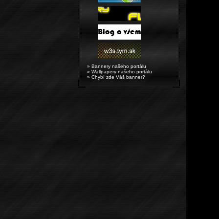
» Bannery našeho portálu
» Wallpapery našeho portálu
» Chybí zde Váš banner?