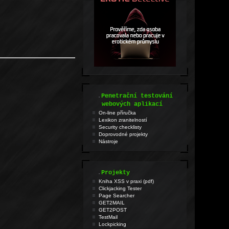
.
Penetrační testování
webových aplikací
On-line příručka
Lexikon zranitelností
Security checklisty
Doprovodné projekty
Nástroje
.
Projekty
Kniha XSS v praxi (pdf)
Clickjacking Tester
Page Searcher
GET2MAIL
GET2POST
TestMail
Lockpicking