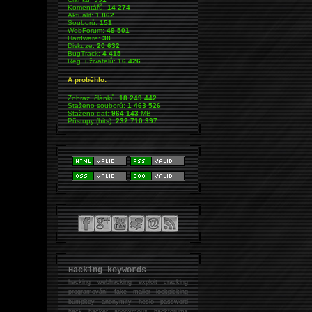
Komentářů:
14 274
Aktualit:
1 862
Souborů:
151
WebForum:
49 501
Hardware:
38
Diskuze:
20 632
BugTrack:
4 415
Reg. uživatelů:
16 426
A proběhlo:
Zobraz. článků:
18 249 442
Staženo souborů:
1 463 526
Staženo dat:
964 143
MB
Přístupy (hits):
232 710 397
Hacking keywords
hacking
webhacking exploit cracking
programování fake mailer lockpicking
bumpkey anonymity heslo password
hack
hacker anonymous hackforums