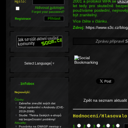
2001 a protokol WPA se
ukázal
H
e
slo:
let tedy pro skutečně bezpeč
Aktivovat
a
utologin
používáme poslední, nejnovějš
Forgot your password?
být zranitelný.
Registrace
Více čtěte v článku.
Zdroj:
https://www.s3c.cz/blog
Zprávu připravil
S
Select Language
▼
.
Infobox
Nejnovější:
Články:
Zpět na seznam aktualit
Zabraňte zneužití svých dat
Skrytí oprávnění v Androidu (CVE-
2019-2089)
Hodnocení/Hlasovalo
Studie: Třetina českých e-shopů
má bezpečnostní problémy!
Aktuality:
1
2
3
4
5
Pozvánka na OWASP meetup v