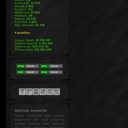
Komentářů:
14 274
Aktualit:
1 862
Souborů:
151
WebForum:
49 501
Hardware:
38
Diskuze:
20 632
BugTrack:
4 415
Reg. uživatelů:
16 428
A proběhlo:
Zobraz. článků:
18 256 987
Staženo souborů:
1 463 605
Staženo dat:
964 210
MB
Přístupy (hits):
232 854 309
Hacking keywords
hacking
webhacking exploit cracking
programování fake mailer lockpicking
bumpkey anonymity heslo password
hack
hacker anonymous hackforums