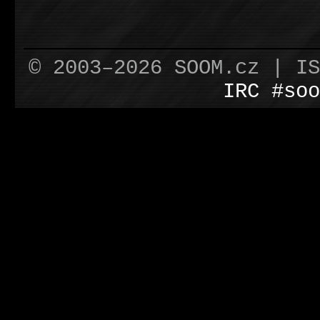
© 2003–2026 SOOM.cz | I
IRC #soo