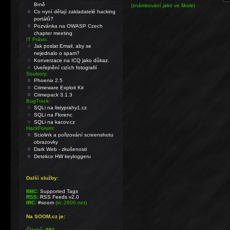
Brně
(známkování jako ve škole)
Co nyní dělají zakladatelé hacking
portálů?
Pozvánka na OWASP Czech
chapter meeting
IT Právo:
Jak poslat Email, aby se
nejednalo o spam?
Konverzace na ICQ jako důkaz.
Uveřejnění cizích fotografií
Soubory:
Phoenix 2.5
Crimeware Exploit Kit
Crimepack 3.1.3
BugTrack:
SQLi na listyprahy1.cz
SQLi na Florenc
SQLi na kacov.cz
HackForum:
Sciolink a pořizování screenshotu
obrazovky
Dark Web - zkušenosti
Detekce HW keyloggeru
Další služby:
BBC:
Supported Tags
RSS:
RSS Feeds v2.0
IRC:
#soom
(irc.2600.net)
Na SOOM.cz je:
Článků:
991