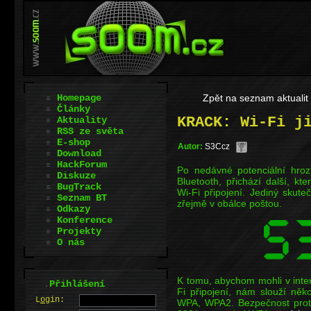
Homepage
Zpět na seznam aktualit
Články
KRACK: Wi-Fi j
Aktuality
RSS ze světa
E-shop
Autor:
S3Ccz
Download
HackForum
Po nedávné potenciální hroz
Diskuze
Bluetooth, přichází další, kte
BugTrack
Wi-Fi připojení. Jediný skut
Seznam BT
zřejmě v obálce poštou.
Odkazy
Konference
Projekty
O nás
K tomu, abychom mohli v inte
.
Přihlášení
Fi připojení, nám slouží něk
L
o
gin:
WPA, WPA2. Bezpečnost prot