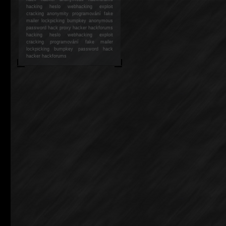
hacking
heslo webhacking exploit
cracking anonymity programování fake
mailer lockpicking bumpkey anonymous
password hack proxy hacker hackforums
hacking heslo webhacking exploit
cracking programování fake mailer
lockpicking bumpkey password hack
hacker
hackforums