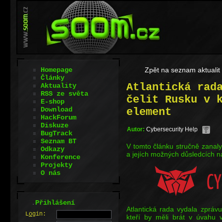
Homepage
Zpět na seznam aktualit
Články
Atlantická rad
Aktuality
RSS ze světa
čelit Rusku v 
E-shop
Download
element
HackForum
Diskuze
Autor:
Cybersecurity Help
BugTrack
Seznam BT
V tomto článku stručně zanaly
Odkazy
a jejích možných důsledcích n
Konference
Projekty
O nás
.
Přihlášení
Atlantická rada vydala zprá
L
o
gin:
kteří by měli brát v úvahu 