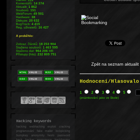
Komentářů:
14 274
Aktualit:
1 862
Souborů:
151
WebForum:
49 501
Hardware:
38
Diskuze:
20 632
BugTrack:
4 415
Reg. uživatelů:
16 427
A proběhlo:
Zobraz. článků:
18 253 904
Staženo souborů:
1 463 595
Staženo dat:
964 206
MB
Přístupy (hits):
232 809 751
Zpět na seznam aktualit
Hodnocení/Hlasovalo
1
2
3
4
5
(známkování jako ve škole)
Hacking keywords
hacking
webhacking exploit cracking
programování fake mailer lockpicking
bumpkey anonymity heslo password
hack
hacker anonymous hackforums