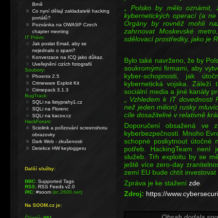
Brně
„
Polsko by mělo oznámit, 
Co nyní dělají zakladatelé hacking
kybernetických operací (a ne 
portálů?
Orgány by rovněž mohli nazn
Pozvánka na OWASP Czech
zahrnovat Moskevské metro,
chapter meeting
IT Právo:
sdělovací prostředky, jako je R
Jak poslat Email, aby se
nejednalo o spam?
Konverzace na ICQ jako důkaz.
Bylo také navrženo, že by Po
Uveřejnění cizích fotografií
soukromými firmami, aby vytvo
Soubory:
kyber-schopnosti, jak úto
Phoenix 2.5
kybernetická vojska. Záleží
Crimeware Exploit Kit
Crimepack 3.1.3
sociální media a jiné kanály 
BugTrack:
„
Vzhledem k IT dovednosti P
SQLi na listyprahy1.cz
než jeden milion) rusky mluvíc
SQLi na Florenc
cíle dosažitelné v relativně kr
SQLi na kacov.cz
HackForum:
Doporučení obsažená ve z
Sciolink a pořizování screenshotu
kyberbezpečnosti. Mnoho Evro
obrazovky
schopné poskytnout útočné n
Dark Web - zkušenosti
potřeb. HackingTeam není je
Detekce HW keyloggeru
služeb. Trh exploitu by se mě
ještě více zero-day zranitelnos
Další služby:
zemí EU bude chtít investovat 
BBC:
Supported Tags
Zpráva je ke stažení
zde
.
RSS:
RSS Feeds v2.0
IRC:
#soom
(irc.2600.net)
Zdroj:
https://www.cybersecuri
Na SOOM.cz je:
Obsah dodala spo
Článků:
991