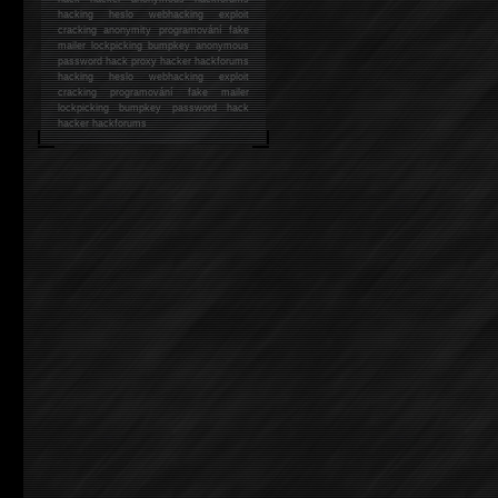
hacking
heslo webhacking exploit
cracking anonymity programování fake
mailer lockpicking bumpkey anonymous
password hack proxy hacker hackforums
hacking heslo webhacking exploit
cracking programování fake mailer
lockpicking bumpkey password hack
hacker
hackforums