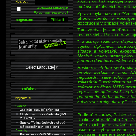
článku stručně zanalyzujeme z
H
e
slo:
možných důsledcích na průmy
Aktivovat
a
utologin
Forgot your password?
Zpráva byla nazvána “Armi
Should Counter a Resurgen
Registrace
doporučení v případě vojenské
Tato zpráva je zaměřena na 
pocházející z Ruska a navrhuj
“…
nástroje režimové dispozi
vojsko, diplomacii, zpravoda
situace a vojenské, ekonomi
Moskvě velkou strategickou fl
jednat a dosáhnout efektů v řa
Ruské využití této široké škál
Select Language
▼
mnoho doskuzí v rámci NAT
neposlední řadě toho, jak o
ztělesňuje Ruský přístup na
zaútočit na člena NATO prost
.
Infobox
agrese, ale spíše zvolí nepří
generálního štábu, jedna z takt
Nejnovější:
kolektivní záruky obrany “,
- ří
Články:
Zabraňte zneužití svých dat
Skrytí oprávnění v Androidu (CVE-
Podle této zprávy, Polsko je z
2019-2089)
Rusku v případě ohrožení čl
Studie: Třetina českých e-shopů
mělo zajistit jednoznačné pro
má bezpečnostní problémy!
akcích a být připraveno je
Aktuality:
prohlášení navrhuje také akce
Pozvánka na OWASP meetup v