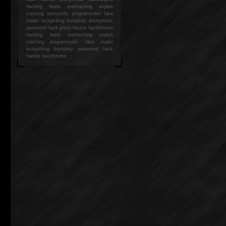
hacking
heslo webhacking exploit
cracking anonymity programování fake
mailer lockpicking bumpkey anonymous
password hack proxy hacker hackforums
hacking heslo webhacking exploit
cracking programování fake mailer
lockpicking bumpkey password hack
hacker
hackforums