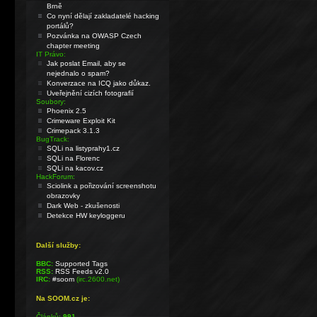
Brně
Co nyní dělají zakladatelé hacking
portálů?
Pozvánka na OWASP Czech
chapter meeting
IT Právo:
Jak poslat Email, aby se
nejednalo o spam?
Konverzace na ICQ jako důkaz.
Uveřejnění cizích fotografií
Soubory:
Phoenix 2.5
Crimeware Exploit Kit
Crimepack 3.1.3
BugTrack:
SQLi na listyprahy1.cz
SQLi na Florenc
SQLi na kacov.cz
HackForum:
Sciolink a pořizování screenshotu
obrazovky
Dark Web - zkušenosti
Detekce HW keyloggeru
Další služby:
BBC:
Supported Tags
RSS:
RSS Feeds v2.0
IRC:
#soom
(irc.2600.net)
Na SOOM.cz je:
Článků:
991