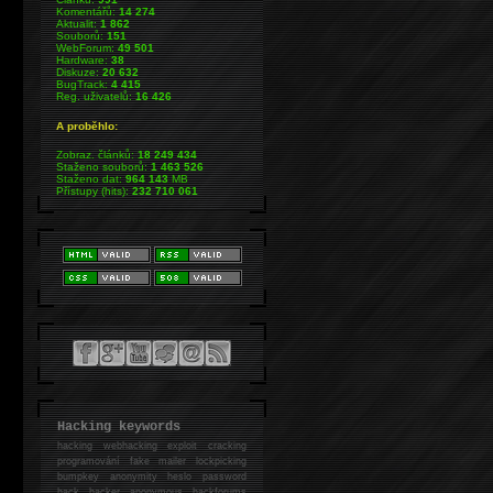
Komentářů:
14 274
Aktualit:
1 862
Souborů:
151
WebForum:
49 501
Hardware:
38
Diskuze:
20 632
BugTrack:
4 415
Reg. uživatelů:
16 426
A proběhlo:
Zobraz. článků:
18 249 434
Staženo souborů:
1 463 526
Staženo dat:
964 143
MB
Přístupy (hits):
232 710 061
Hacking keywords
hacking
webhacking exploit cracking
programování fake mailer lockpicking
bumpkey anonymity heslo password
hack
hacker anonymous hackforums