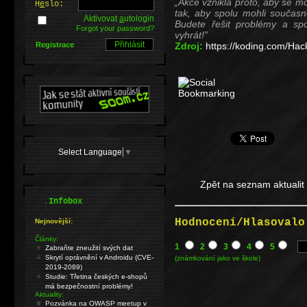
Akce vznikla proto, aby se mo
H
e
slo:
tak, aby spolu mohli současně
Aktivovat
a
utologin
Budete řešit problémy a sp
Forgot your password?
vyhrát!
Registrace
Zdroj:
https://koding.com/Hac
Select Language
▼
Zpět na seznam aktualit
.
Infobox
Hodnocení/Hlasovalo
Nejnovější:
Články:
1
2
3
4
5
Zabraňte zneužití svých dat
Skrytí oprávnění v Androidu (CVE-
(známkování jako ve škole)
2019-2089)
Studie: Třetina českých e-shopů
má bezpečnostní problémy!
Aktuality:
Pozvánka na OWASP meetup v