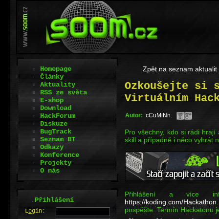
Homepage
Zpět na seznam aktualit
Články
Ozkoušejte si 
Aktuality
RSS ze světa
Virtuálním Hac
E-shop
Download
HackForum
Autor:
.cCuMiNn.
Diskuze
BugTrack
Pro všechny, kdo si rádi hrají 
Seznam BT
skill a případně i něco vyhrát
Odkazy
Konference
Projekty
O nás
Přihlášení a více i
.
Přihlášení
https://koding.com/Hackathon
pospěšte. Termín Hackatonu j
L
o
gin: