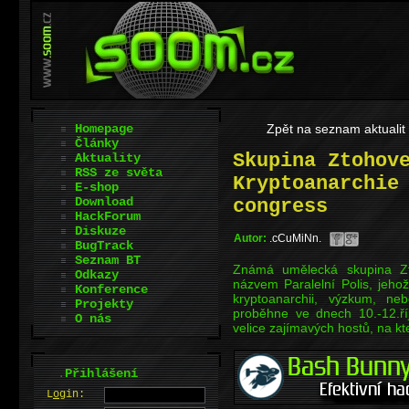
Homepage
Zpět na seznam aktualit
Články
Skupina Ztohov
Aktuality
RSS ze světa
Kryptoanarchie
E-shop
Download
congress
HackForum
Diskuze
Autor:
.cCuMiNn.
BugTrack
Seznam BT
Známá umělecká skupina Zt
Odkazy
názvem Paralelní Polis, jeh
Konference
kryptoanarchii, výzkum, neb
Projekty
proběhne ve dnech 10.-12.ř
O nás
velice zajímavých hostů, na kte
.
Přihlášení
L
o
gin: