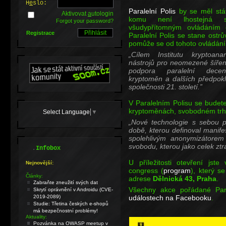
H
e
slo:
Paralelní Polis
by se měl stát
Aktivovat
a
utologin
komu není lhostejná s
Forgot your password?
všudypřítomným ovládáním
Registrace
Paralelní Polis se stane ost
pomůže se od tohoto ovládání
Cílem Institutu kryptoana
nástrojů pro neomezené šíření
podpora paralelní decent
kryptoměn a dalších předpok
společnosti 21. století.
V Paralelním Polisu se budet
kryptoměnách, svobodném trhu
Select Language
▼
Nové technologie s sebou p
době, kterou definoval manife
spolehlivým anonymizátorem
svobodu, kterou jako celek zt
.
Infobox
U příležitosti otevření jst
Nejnovější:
congress (
program
), který s
Články:
adrese
Dělnická 43, Praha
.
Zabraňte zneužití svých dat
Všechny akce pořádané Par
Skrytí oprávnění v Androidu (CVE-
2019-2089)
událostech na Facebooku
.
Studie: Třetina českých e-shopů
má bezpečnostní problémy!
Aktuality:
Pozvánka na OWASP meetup v