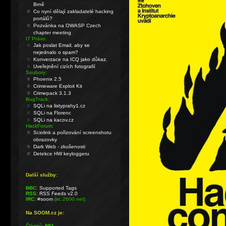
Brně
Co nyní dělají zakladatelé hacking
portálů?
Pozvánka na OWASP Czech
chapter meeting
IT Právo:
Jak poslat Email, aby se
nejednalo o spam?
Konverzace na ICQ jako důkaz.
Uveřejnění cizích fotografií
Soubory:
Phoenix 2.5
Crimeware Exploit Kit
Crimepack 3.1.3
BugTrack:
SQLi na listyprahy1.cz
SQLi na Florenc
SQLi na kacov.cz
HackForum:
Sciolink a pořizování screenshotu
obrazovky
Dark Web - zkušenosti
Detekce HW keyloggeru
Další služby:
BBC:
Supported Tags
RSS:
RSS Feeds v2.0
IRC:
#soom
(irc.2600.net)
Na SOOM.cz je:
Článků:
991