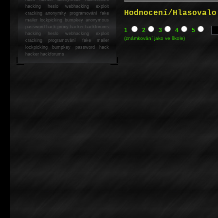
hacking
heslo webhacking exploit
Hodnocení/Hlasovalo
cracking anonymity programování fake
mailer lockpicking bumpkey anonymous
password hack proxy hacker hackforums
1
2
3
4
5
hacking heslo webhacking exploit
(známkování jako ve škole)
cracking programování fake mailer
lockpicking bumpkey password hack
hacker
hackforums