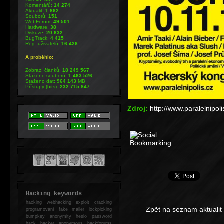
Komentářů:
14 274
Aktualit:
1 862
Souborů:
151
WebForum:
49 501
Hardware:
38
Diskuze:
20 632
BugTrack:
4 415
Reg. uživatelů:
16 426
A proběhlo:
Zobraz. článků:
18 249 567
Staženo souborů:
1 463 526
Staženo dat:
964 143
MB
Přístupy (hits):
232 715 847
Zdroj:
http://www.paralelnipoli
Hacking keywords
hacking
webhacking exploit cracking
Zpět na seznam aktualit
programování fake mailer lockpicking
bumpkey anonymity heslo password
hack
hacker anonymous hackforums