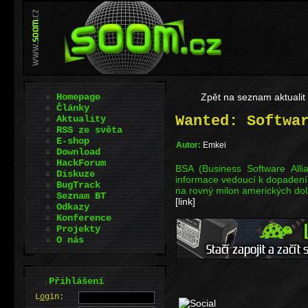
Homepage
Zpět na seznam aktualit
Články
Wanted: Softwa
Aktuality
RSS ze světa
E-shop
Autor:
Emkei
Download
HackForum
BSA (Business Software All
Diskuze
informace vedoucí k dopadení
BugTrack
na rovný milon amerických dol
Seznam BT
[link]
Odkazy
Konference
Projekty
O nás
.
Přihlášení
L
o
gin: