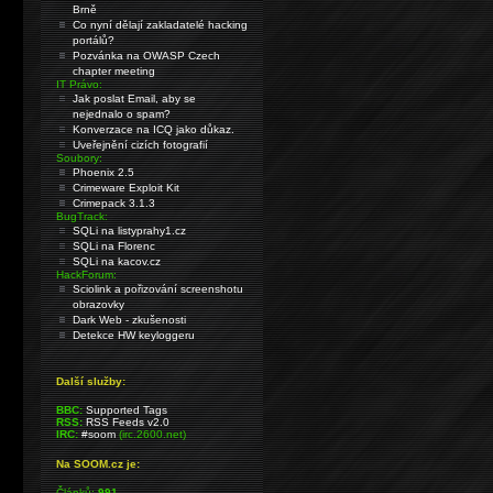
Brně
Co nyní dělají zakladatelé hacking
portálů?
Pozvánka na OWASP Czech
chapter meeting
IT Právo:
Jak poslat Email, aby se
nejednalo o spam?
Konverzace na ICQ jako důkaz.
Uveřejnění cizích fotografií
Soubory:
Phoenix 2.5
Crimeware Exploit Kit
Crimepack 3.1.3
BugTrack:
SQLi na listyprahy1.cz
SQLi na Florenc
SQLi na kacov.cz
HackForum:
Sciolink a pořizování screenshotu
obrazovky
Dark Web - zkušenosti
Detekce HW keyloggeru
Další služby:
BBC:
Supported Tags
RSS:
RSS Feeds v2.0
IRC:
#soom
(irc.2600.net)
Na SOOM.cz je:
Článků:
991