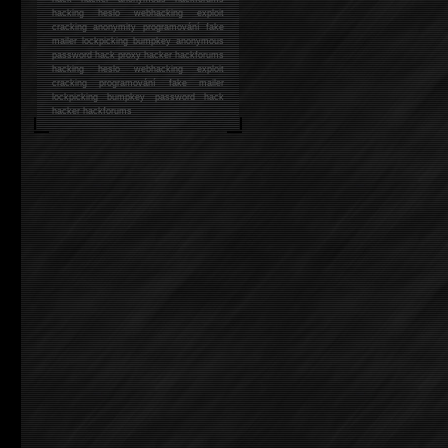
hacking
heslo webhacking exploit
cracking anonymity programování fake
mailer lockpicking bumpkey anonymous
password hack proxy hacker hackforums
hacking heslo webhacking exploit
cracking programování fake mailer
lockpicking bumpkey password hack
hacker
hackforums