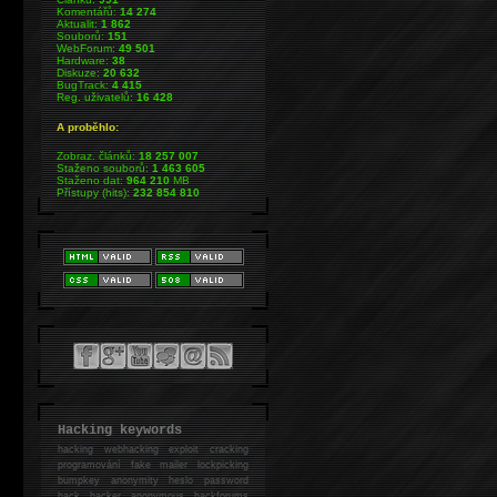
Komentářů:
14 274
Aktualit:
1 862
Souborů:
151
WebForum:
49 501
Hardware:
38
Diskuze:
20 632
BugTrack:
4 415
Reg. uživatelů:
16 428
A proběhlo:
Zobraz. článků:
18 257 007
Staženo souborů:
1 463 605
Staženo dat:
964 210
MB
Přístupy (hits):
232 854 810
Hacking keywords
hacking
webhacking exploit cracking
programování fake mailer lockpicking
bumpkey anonymity heslo password
hack
hacker anonymous hackforums