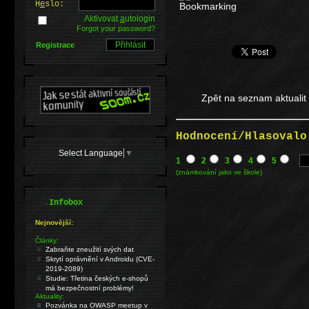
H
e
slo:
Aktivovat
a
utologin
Forgot your password?
Registrace
Zpět na seznam aktualit
Hodnocení/Hlasovalo
Select Language
▼
1
2
3
4
5
(známkování jako ve škole)
.
Infobox
Nejnovější:
Články:
Zabraňte zneužití svých dat
Skrytí oprávnění v Androidu (CVE-
2019-2089)
Studie: Třetina českých e-shopů
má bezpečnostní problémy!
Aktuality:
Pozvánka na OWASP meetup v