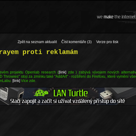
Zpět na seznam aktualit
Číst komentáře (3)
Verze pro tisk
rayem proti reklamám
vém projektu Openlab research (
[link]
zde ) zabývá vývojem nových alternativn
 Throwies" stojí za zmínku také "AddArt" - rozšíření do Firefoxu, které vymění v
enLabu.
[link]
Více zde.