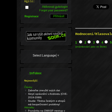
H
e
slo:
Aktivovat
a
utologin
Forgot your password?
Registrace
Hodnocení/Hlasoval
1
2
3
4
5
(známkování jako ve škole)
Select Language
▼
.
Infobox
Nejnovější:
Články:
Zabraňte zneužití svých dat
Skrytí oprávnění v Androidu (CVE-
2019-2089)
Studie: Třetina českých e-shopů
má bezpečnostní problémy!
Aktuality:
Pozvánka na OWASP meetup v