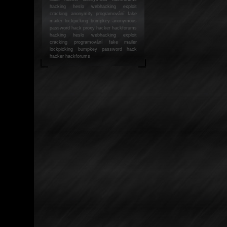
hacking
heslo webhacking exploit
cracking anonymity programování fake
mailer lockpicking bumpkey anonymous
password hack proxy hacker hackforums
hacking heslo webhacking exploit
cracking programování fake mailer
lockpicking bumpkey password hack
hacker
hackforums