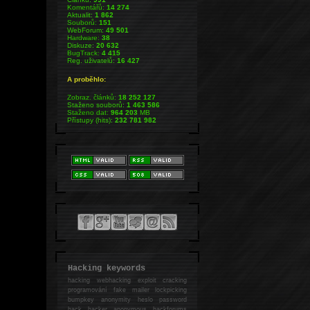
Komentářů:
14 274
Aktualit:
1 862
Souborů:
151
WebForum:
49 501
Hardware:
38
Diskuze:
20 632
BugTrack:
4 415
Reg. uživatelů:
16 427
A proběhlo:
Zobraz. článků:
18 252 127
Staženo souborů:
1 463 586
Staženo dat:
964 203
MB
Přístupy (hits):
232 781 982
Hacking keywords
hacking
webhacking exploit cracking
programování fake mailer lockpicking
bumpkey anonymity heslo password
hack
hacker anonymous hackforums