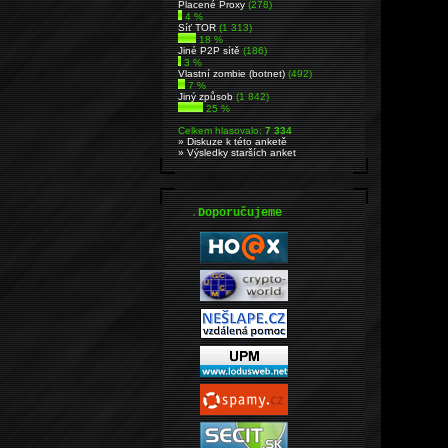
Placené Proxy
(278)
4 %
Síť TOR
(1 313)
18 %
Jiné P2P sítě
(186)
3 %
Vlastní zombie (botnet)
(492)
7 %
Jiný způsob
(1 842)
25 %
Celkem hlasovalo:
7 334
» Diskuze k této anketě
» Výsledky starších anket
.
Doporučujeme