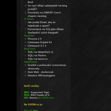
Brně
Co nyní dělají zakladatelé hacking
portálů?
Pozvánka na OWASP Czech
chapter meeting
IT Právo:
Jak poslat Email, aby se
nejednalo o spam?
Konverzace na ICQ jako důkaz.
Uveřejnění cizích fotografií
Soubory:
Phoenix 2.5
Crimeware Exploit Kit
Crimepack 3.1.3
BugTrack:
SQLi na listyprahy1.cz
SQLi na Florenc
SQLi na kacov.cz
HackForum:
Sciolink a pořizování screenshotu
obrazovky
Dark Web - zkušenosti
Detekce HW keyloggeru
Další služby:
BBC:
Supported Tags
RSS:
RSS Feeds v2.0
IRC:
#soom
(irc.2600.net)
Na SOOM.cz je:
Článků:
991