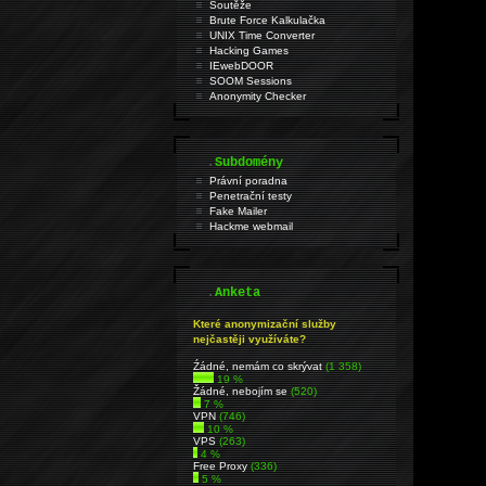
Soutěže
Brute Force Kalkulačka
UNIX Time Converter
Hacking Games
IEwebDOOR
SOOM Sessions
Anonymity Checker
.
Subdomény
Právní poradna
Penetrační testy
Fake Mailer
Hackme webmail
.
Anketa
Které anonymizační služby
nejčastěji využíváte?
Źádné, nemám co skrývat
(1 358)
19 %
Žádné, nebojím se
(520)
7 %
VPN
(746)
10 %
VPS
(263)
4 %
Free Proxy
(336)
5 %