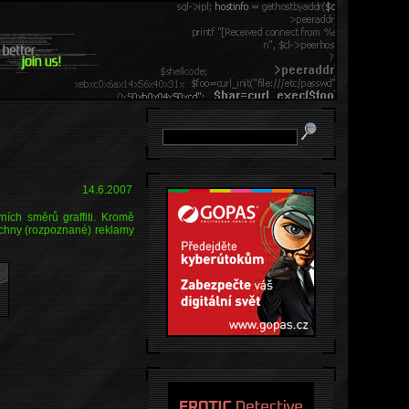
14.6.2007
ích směrů graffiti. Kromě
šechny (rozpoznané) reklamy