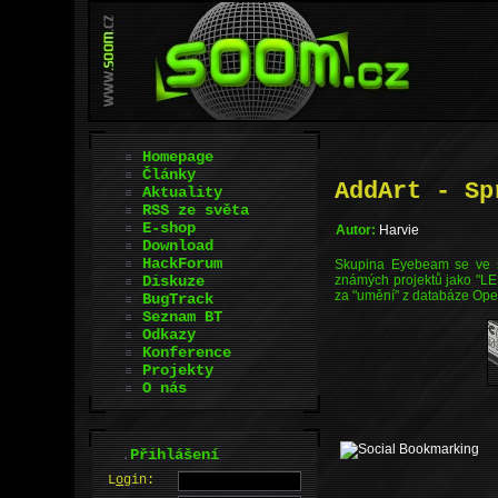
Homepage
Články
AddArt - Sp
Aktuality
RSS ze světa
E-shop
Autor:
Harvie
Download
HackForum
Skupina Eyebeam se ve s
Diskuze
známých projektů jako "LED
za "umění" z databáze Op
BugTrack
Seznam BT
Odkazy
Konference
Projekty
O nás
.
Přihlášení
L
o
gin: