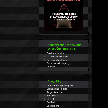
.
Penetrační testování
webových aplikací
On-line příručka
Lexikon zranitelností
Security checklisty
Doprovodné projekty
Nástroje
.
Projekty
Kniha XSS v praxi (pdf)
Clickjacking Tester
Page Searcher
GET2MAIL
GET2POST
TestMail
Lockpicking