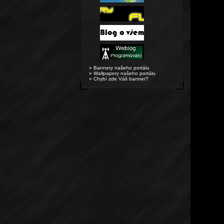
» Bannery našeho portálu
» Wallpapery našeho portálu
» Chybí zde Váš banner?