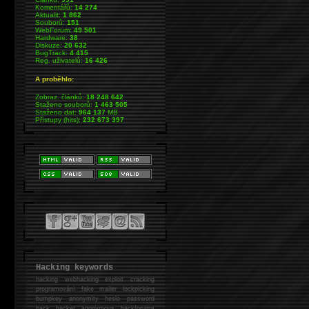
Komentářů:
14 274
Aktualit:
1 862
Souborů:
151
WebForum:
49 501
Hardware:
38
Diskuze:
20 632
BugTrack:
4 415
Reg. uživatelů:
16 426
A proběhlo:
Zobraz. článků:
18 248 642
Staženo souborů:
1 463 505
Staženo dat:
964 137
MB
Přístupy (hits):
232 673 397
Hacking keywords
hacking
webhacking exploit cracking
programování fake mailer lockpicking
bumpkey anonymity heslo password
hack
hacker anonymous hackforums