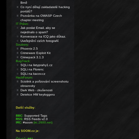
Brně
Co nyní dělají zakladatelé hacking
portálů?
Pozvánka na OWASP Czech
chapter meeting
IT Právo:
Jak poslat Email, aby se
nejednalo o spam?
Konverzace na ICQ jako důkaz.
Uveřejnění cizích fotografií
Soubory:
Phoenix 2.5
Crimeware Exploit Kit
Crimepack 3.1.3
BugTrack:
SQLi na listyprahy1.cz
SQLi na Florenc
SQLi na kacov.cz
HackForum:
Sciolink a pořizování screenshotu
obrazovky
Dark Web - zkušenosti
Detekce HW keyloggeru
Další služby:
BBC:
Supported Tags
RSS:
RSS Feeds v2.0
IRC:
#soom
(irc.2600.net)
Na SOOM.cz je:
Článků:
991