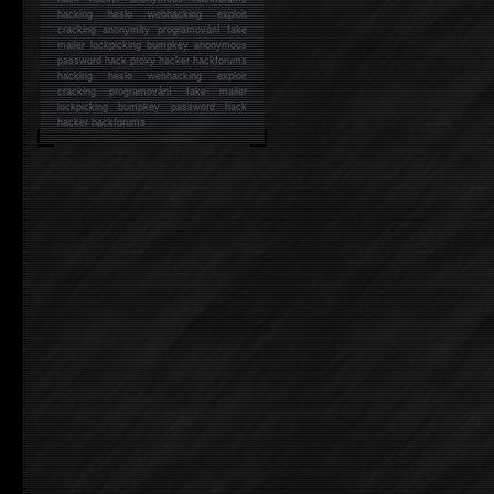
hacking
heslo webhacking exploit
cracking anonymity programování fake
mailer lockpicking bumpkey anonymous
password hack proxy hacker hackforums
hacking heslo webhacking exploit
cracking programování fake mailer
lockpicking bumpkey password hack
hacker
hackforums