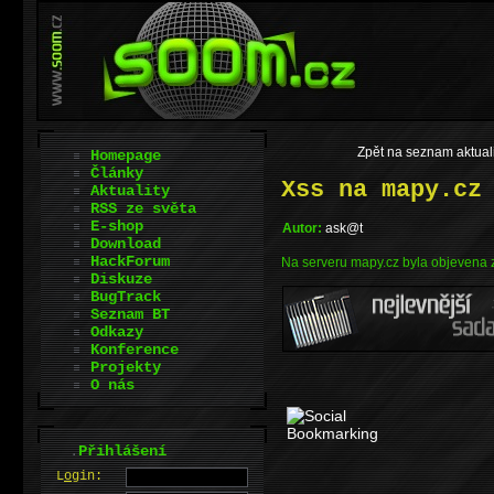
Zpět na seznam aktuali
Homepage
Články
Xss na mapy.cz
Aktuality
RSS ze světa
E-shop
Autor:
ask@t
Download
HackForum
Na serveru mapy.cz byla objevena 
Diskuze
BugTrack
Seznam BT
Odkazy
Konference
Projekty
O nás
.
Přihlášení
L
o
gin: