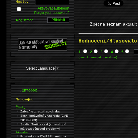
H
e
slo:
Aktivovat
a
utologin
Forgot your password?
Registrace
Zpět na seznam aktualit
Hodnocení/Hlasovalo
1
2
3
4
5
(známkování jako ve škole)
Select Language
▼
.
Infobox
Nejnovější:
Články:
Zabraňte zneužití svých dat
Skrytí oprávnění v Androidu (CVE-
2019-2089)
Studie: Třetina českých e-shopů
má bezpečnostní problémy!
Aktuality:
Pozvánka na OWASP meetup v