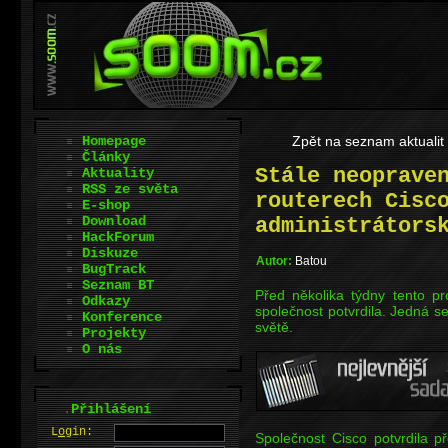
Homepage
Zpět na seznam aktualit
Články
Stále neoprave
Aktuality
RSS ze světa
routerech Cisc
E-shop
Download
administrátors
HackForum
Diskuze
Autor:
Batou
BugTrack
Seznam BT
Před několika týdny tento pr
Odkazy
společnost potvrdila. Jedná s
Konference
světě.
Projekty
O nás
.
Přihlášení
L
o
gin:
Společnost Cisco potvrdila p