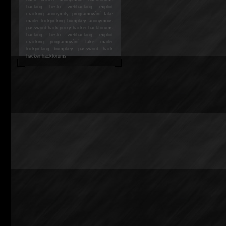
hacking
heslo webhacking exploit
cracking anonymity programování fake
mailer lockpicking bumpkey anonymous
password hack proxy hacker hackforums
hacking heslo webhacking exploit
cracking programování fake mailer
lockpicking bumpkey password hack
hacker
hackforums