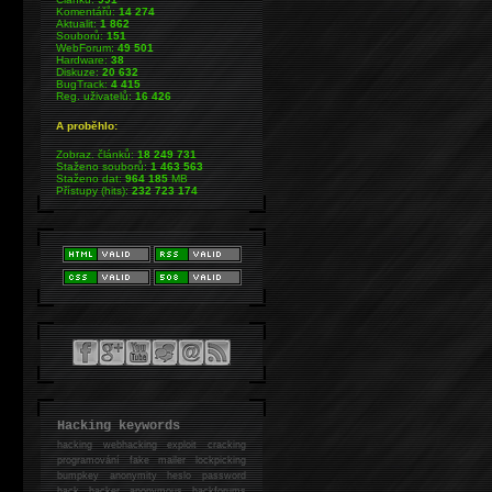
Komentářů:
14 274
Aktualit:
1 862
Souborů:
151
WebForum:
49 501
Hardware:
38
Diskuze:
20 632
BugTrack:
4 415
Reg. uživatelů:
16 426
A proběhlo:
Zobraz. článků:
18 249 731
Staženo souborů:
1 463 563
Staženo dat:
964 185
MB
Přístupy (hits):
232 723 174
Hacking keywords
hacking
webhacking exploit cracking
programování fake mailer lockpicking
bumpkey anonymity heslo password
hack
hacker anonymous hackforums