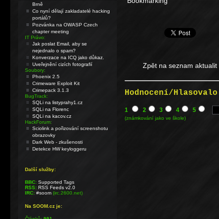
Brně
Co nyní dělají zakladatelé hacking
portálů?
Pozvánka na OWASP Czech
chapter meeting
IT Právo:
Jak poslat Email, aby se
nejednalo o spam?
Konverzace na ICQ jako důkaz.
Uveřejnění cizích fotografií
Zpět na seznam aktualit
Soubory:
Phoenix 2.5
Crimeware Exploit Kit
Crimepack 3.1.3
Hodnocení/Hlasovalo
BugTrack:
SQLi na listyprahy1.cz
SQLi na Florenc
1
2
3
4
5
SQLi na kacov.cz
(známkování jako ve škole)
HackForum:
Sciolink a pořizování screenshotu
obrazovky
Dark Web - zkušenosti
Detekce HW keyloggeru
Další služby:
BBC:
Supported Tags
RSS:
RSS Feeds v2.0
IRC:
#soom
(irc.2600.net)
Na SOOM.cz je:
Článků:
991