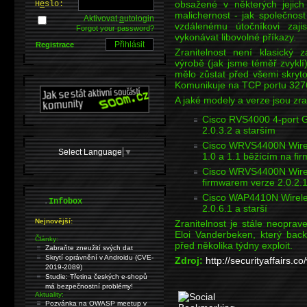
obsažené v některých jejic
H
e
slo:
malichernost - jak společno
Aktivovat
a
utologin
vzdálenému útočníkovi zaji
Forgot your password?
vykonávat libovolné příkazy.
Registrace
Zranitelnost není klasický
výrobě (jak jsme téměř zvyklí)
mělo zůstat před všemi skryto
Komunikuje na TCP portu 327
A jaké modely a verze jsou zra
Cisco RVS4000 4-port Gi
2.0.3.2 a starším
Cisco WRVS4400N Wirele
Select Language
▼
1.0 a 1.1 běžícím na fi
Cisco WRVS4400N Wirele
firmwarem verze 2.0.2.1
Cisco WAP4410N Wireles
.
Infobox
2.0.6.1 a starší
Nejnovější:
Zranitelnost je stále neoprav
Eloi Vanderbeken, který back
Články:
před několika týdny exploit.
Zabraňte zneužití svých dat
Skrytí oprávnění v Androidu (CVE-
Zdroj:
http://securityaffairs.
2019-2089)
Studie: Třetina českých e-shopů
má bezpečnostní problémy!
Aktuality:
Pozvánka na OWASP meetup v