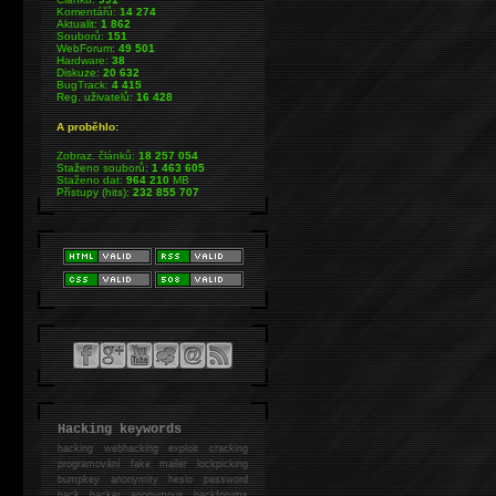
Komentářů:
14 274
Aktualit:
1 862
Souborů:
151
WebForum:
49 501
Hardware:
38
Diskuze:
20 632
BugTrack:
4 415
Reg. uživatelů:
16 428
A proběhlo:
Zobraz. článků:
18 257 054
Staženo souborů:
1 463 605
Staženo dat:
964 210
MB
Přístupy (hits):
232 855 707
Hacking keywords
hacking
webhacking exploit cracking
programování fake mailer lockpicking
bumpkey anonymity heslo password
hack
hacker anonymous hackforums