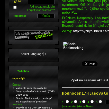
Ve větším ohrožení jsou prý 
H
e
slo:
systémem OS X, kterých je
Aktivovat
a
utologin
mnohem rozšířenějšího systém
Forgot your password?
nebo iPad.
Registrace
Průzkum Kaspersky Lab naví
uživatelů Applu je přesvě
Bezpečnostní riziko číhající v 
Zdroj:
http://byznys.ihned.cz
Select Language
▼
.
Infobox
Nejnovější:
Zpět na seznam aktualit
Články:
Zabraňte zneužití svých dat
Skrytí oprávnění v Androidu (CVE-
Hodnocení/Hlasovalo
2019-2089)
Studie: Třetina českých e-shopů
má bezpečnostní problémy!
1
2
3
4
5
Aktuality:
(známkování jako ve škole)
Pozvánka na OWASP meetup v