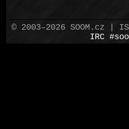
© 2003–2026 SOOM.cz | I
IRC #soo