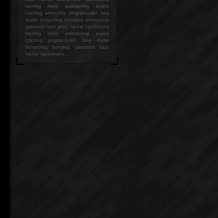
hacking
heslo webhacking exploit
cracking anonymity programování fake
mailer lockpicking bumpkey anonymous
password hack proxy hacker hackforums
hacking heslo webhacking exploit
cracking programování fake mailer
lockpicking bumpkey password hack
hacker
hackforums