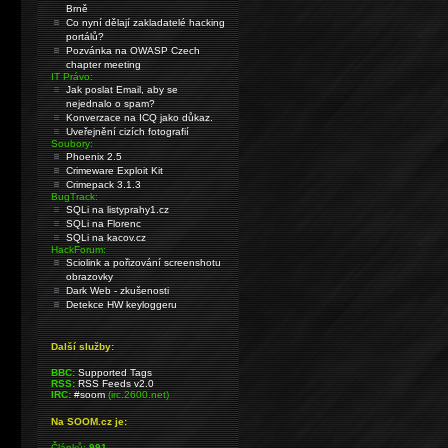
Brně
Co nyní dělají zakladatelé hacking
portálů?
Pozvánka na OWASP Czech
chapter meeting
IT Právo:
Jak poslat Email, aby se
nejednalo o spam?
Konverzace na ICQ jako důkaz.
Uveřejnění cizích fotografií
Soubory:
Phoenix 2.5
Crimeware Exploit Kit
Crimepack 3.1.3
BugTrack:
SQLi na listyprahy1.cz
SQLi na Florenc
SQLi na kacov.cz
HackForum:
Sciolink a pořizování screenshotu
obrazovky
Dark Web - zkušenosti
Detekce HW keyloggeru
Další služby:
BBC:
Supported Tags
RSS:
RSS Feeds v2.0
IRC:
#soom
(irc.2600.net)
Na SOOM.cz je:
Článků:
991