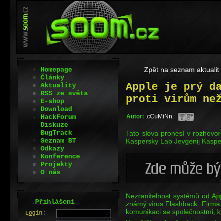
Homepage
Zpět na seznam aktualit
Články
Apple je prý d
Aktuality
RSS ze světa
proti virům ne
E-shop
Download
HackForum
Autor:
.cCuMiNn.
Diskuze
BugTrack
Tato slova pronesl v rozhovor
Seznam BT
Kaspersky Lab Jevgenij Kaspe
Odkazy
Konference
Projekty
O nás
Nezranitelnost systémů od Appl
.
Přihlášení
známý virus Flashback. Firma
komunikaci se společnostmi, k
L
o
gin: