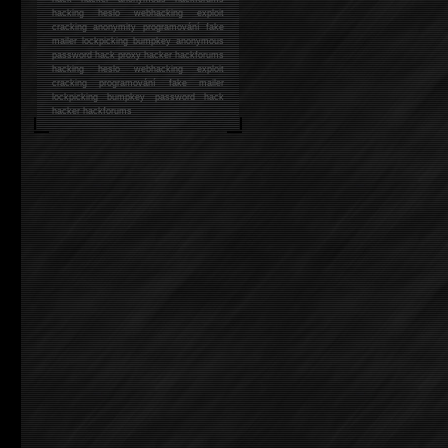
hacking
heslo webhacking exploit
cracking anonymity programování fake
mailer lockpicking bumpkey anonymous
password hack proxy hacker hackforums
hacking heslo webhacking exploit
cracking programování fake mailer
lockpicking bumpkey password hack
hacker
hackforums