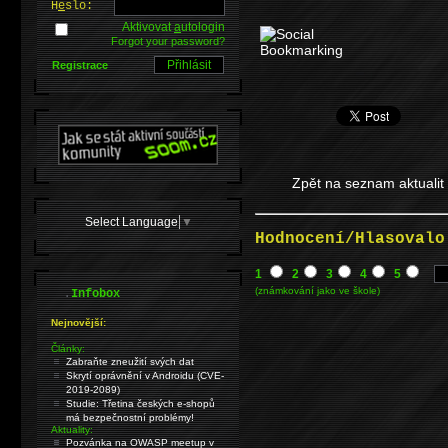
H
e
slo:
Aktivovat
a
utologin
Forgot your password?
Registrace
Zpět na seznam aktualit
Select Language
▼
Hodnocení/Hlasovalo
1
2
3
4
5
.
(známkování jako ve škole)
Infobox
Nejnovější:
Články:
Zabraňte zneužití svých dat
Skrytí oprávnění v Androidu (CVE-
2019-2089)
Studie: Třetina českých e-shopů
má bezpečnostní problémy!
Aktuality:
Pozvánka na OWASP meetup v