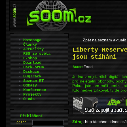
Homepage
Zpět na seznam aktualit
Články
Liberty Reserv
Aktuality
RSS ze světa
jsou stíháni
E-shop
Download
HackForum
Autor:
Emkei
Diskuze
BugTrack
Jedna z nejstarších digitálníc
Seznam BT
pro nelegální obchody, pochy
Odkazy
Pokud jste tam měli peníze, st
Konference
Kdo nediverzifikoval, tvrdě pro
Projekty
O nás
.
Přihlášení
Zdroj:
http://technet.idnes.c
L
o
gin: