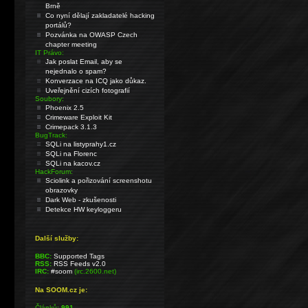
Brně
Co nyní dělají zakladatelé hacking
portálů?
Pozvánka na OWASP Czech
chapter meeting
IT Právo:
Jak poslat Email, aby se
nejednalo o spam?
Konverzace na ICQ jako důkaz.
Uveřejnění cizích fotografií
Soubory:
Phoenix 2.5
Crimeware Exploit Kit
Crimepack 3.1.3
BugTrack:
SQLi na listyprahy1.cz
SQLi na Florenc
SQLi na kacov.cz
HackForum:
Sciolink a pořizování screenshotu
obrazovky
Dark Web - zkušenosti
Detekce HW keyloggeru
Další služby:
BBC:
Supported Tags
RSS:
RSS Feeds v2.0
IRC:
#soom
(irc.2600.net)
Na SOOM.cz je:
Článků:
991