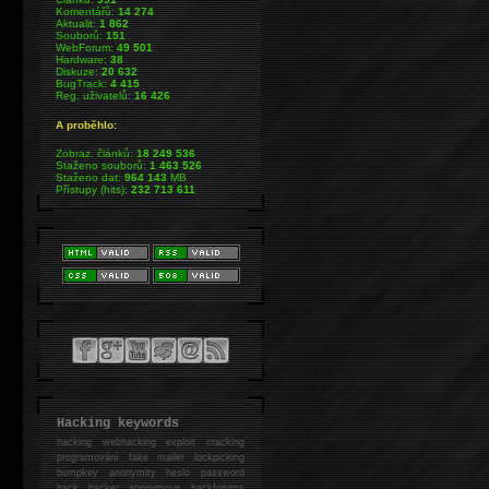
Komentářů:
14 274
Aktualit:
1 862
Souborů:
151
WebForum:
49 501
Hardware:
38
Diskuze:
20 632
BugTrack:
4 415
Reg. uživatelů:
16 426
A proběhlo:
Zobraz. článků:
18 249 536
Staženo souborů:
1 463 526
Staženo dat:
964 143
MB
Přístupy (hits):
232 713 611
Hacking keywords
hacking
webhacking exploit cracking
programování fake mailer lockpicking
bumpkey anonymity heslo password
hack
hacker anonymous hackforums