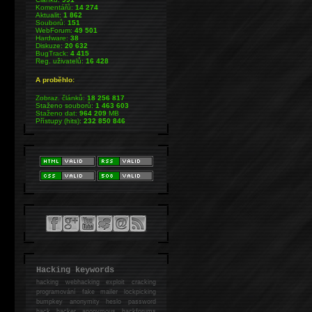
Komentářů:
14 274
Aktualit:
1 862
Souborů:
151
WebForum:
49 501
Hardware:
38
Diskuze:
20 632
BugTrack:
4 415
Reg. uživatelů:
16 428
A proběhlo:
Zobraz. článků:
18 256 817
Staženo souborů:
1 463 603
Staženo dat:
964 209
MB
Přístupy (hits):
232 850 846
Hacking keywords
hacking
webhacking exploit cracking
programování fake mailer lockpicking
bumpkey anonymity heslo password
hack
hacker anonymous hackforums