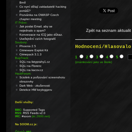
Brně
Co nyní dělají zakladatelé hacking
portálů?
Pozvánka na OWASP Czech
chapter meeting
IT Právo:
Jak poslat Email, aby se
Zpět na seznam aktualit
nejednalo o spam?
Konverzace na ICQ jako důkaz.
Uveřejnění cizích fotografií
Soubory:
Hodnocení/Hlasovalo
Phoenix 2.5
Crimeware Exploit Kit
Crimepack 3.1.3
1
2
3
4
5
BugTrack:
SQLi na listyprahy1.cz
(známkování jako ve škole)
SQLi na Florenc
SQLi na kacov.cz
HackForum:
Sciolink a pořizování screenshotu
obrazovky
Dark Web - zkušenosti
Detekce HW keyloggeru
Další služby:
BBC:
Supported Tags
RSS:
RSS Feeds v2.0
IRC:
#soom
(irc.2600.net)
Na SOOM.cz je:
Článků:
991