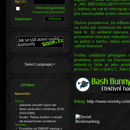
H
e
slo:
a „NIC NEFUNGUJE!!!!!!!!!!!!!!!
Aktivovat
a
utologin
(„Jednou za rok to nefunguje a 
Forgot your password?
jine bance,platte si tam vsechn
Registrace
Dlužno podotknout, že mBank 
za dobu její existence na čes
také to, že veškeré operace 
provedené operace nebudou v
se jedná o banku, která ne
vybrat hotovost.
Trošku zvláštním přístupem 
problému pouze na Faceboo
mbank.cz (kde je jako posle
Select Language
▼
provozu 7 dní v týdnu“). Jako
.
Infobox
Nejnovější:
Zdroj:
http://www.novinky.cz
Články:
Zabraňte zneužití svých dat
Skrytí oprávnění v Androidu (CVE-
2019-2089)
Studie: Třetina českých e-shopů
má bezpečnostní problémy!
Aktuality:
Pozvánka na OWASP meetup v