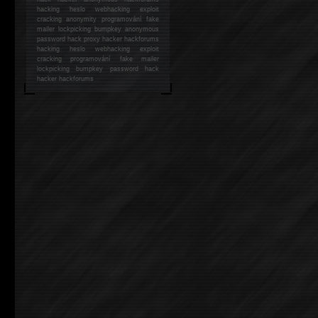
hacking
heslo webhacking exploit
cracking anonymity programování fake
mailer lockpicking bumpkey anonymous
password hack proxy hacker hackforums
hacking heslo webhacking exploit
cracking programování fake mailer
lockpicking bumpkey password hack
hacker
hackforums