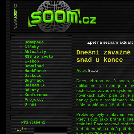
Homepage
Zpět na seznam aktualit
Články
Dnešní závažné
Aktuality
RSS ze světa
snad u konce
E-shop
Download
HackForum
Autor:
Batou
Diskuze
BugTrack
Dnes, zhruba od 9 hodin,
Seznam BT
aplikacemi, jak uvedl její ml
Odkazy
technickou závadu v systému, v
Konference
novinkách autor píše, že je 
Projekty
banky (kde o problémech infor
O nás
stále problémy ještě před hodi
Problémy byly s hlavním we
který slouží jako brána k int
.
Přihlášení
zmíněné Facebookové stránce j
kteří dnes něco nutně potřebov
L
o
gin:
legraci???Pořad IB nejde,tak c