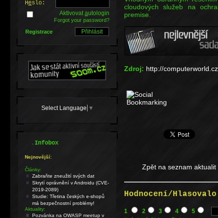
H
e
slo:
cloudových služeb na ochr
Aktivovat
a
utologin
premise.
Forgot your password?
Registrace
Zdroj:
http://computerworld.c
Select Language
▼
.
Infobox
Nejnovější:
Zpět na seznam aktualit
Články:
Zabraňte zneužití svých dat
Skrytí oprávnění v Androidu (CVE-
2019-2089)
Hodnocení/Hlasovalo
Studie: Třetina českých e-shopů
má bezpečnostní problémy!
Aktuality:
1
2
3
4
5
Pozvánka na OWASP meetup v