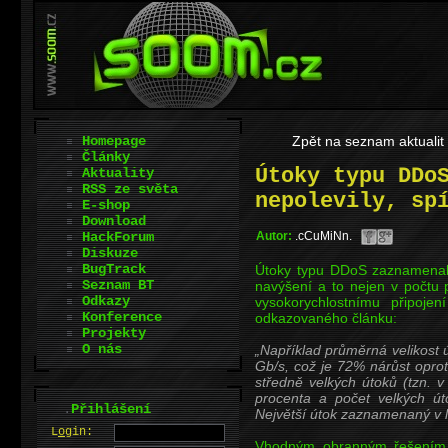
Homepage
Zpět na seznam aktualit
Články
Útoky typu DDo
Aktuality
RSS ze světa
nepolevily, sp
E-shop
Download
HackForum
Autor:
.cCuMiNn.
Diskuze
BugTrack
Útoky typu DDoS zaznamenaly
Seznam BT
navýšení a to nejen v počtu 
Odkazy
vysokorychlostnímu připojen
Konference
odkazovaného článku:
Projekty
O nás
Například průměrná velikost
Gb/s, což je 72% nárůst opro
středně velkých útoků (tzn. 
procenta a počet velkých ú
.
Přihlášení
Největší útok zaznamenaný v l
L
o
gin:
Vhodným obranným řešením 