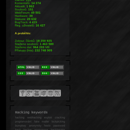
Komentářů:
14 274
Aktualit:
1 862
Souborů:
151
WebForum:
49 501
Hardware:
38
Diskuze:
20 632
BugTrack:
4 415
Reg. uživatelů:
16 427
A proběhlo:
Zobraz. článků:
18 250 925
Staženo souborů:
1 463 580
Staženo dat:
964 203
MB
Přístupy (hits):
232 748 909
Hacking keywords
hacking
webhacking exploit cracking
programování fake mailer lockpicking
bumpkey anonymity heslo password
hack
hacker anonymous hackforums