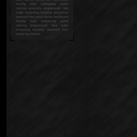
hacking
heslo webhacking exploit
cracking anonymity programování fake
mailer lockpicking bumpkey anonymous
password hack proxy hacker hackforums
hacking heslo webhacking exploit
cracking programování fake mailer
lockpicking bumpkey password hack
hacker
hackforums