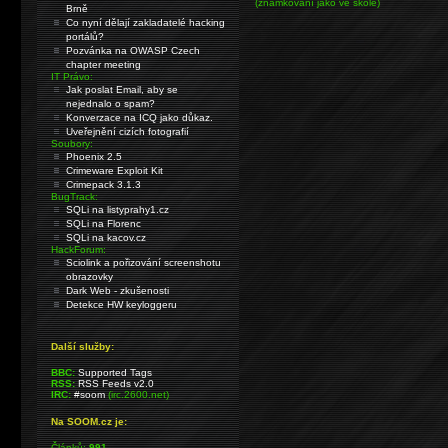
(známkování jako ve škole)
Brně
Co nyní dělají zakladatelé hacking
portálů?
Pozvánka na OWASP Czech
chapter meeting
IT Právo:
Jak poslat Email, aby se
nejednalo o spam?
Konverzace na ICQ jako důkaz.
Uveřejnění cizích fotografií
Soubory:
Phoenix 2.5
Crimeware Exploit Kit
Crimepack 3.1.3
BugTrack:
SQLi na listyprahy1.cz
SQLi na Florenc
SQLi na kacov.cz
HackForum:
Sciolink a pořizování screenshotu
obrazovky
Dark Web - zkušenosti
Detekce HW keyloggeru
Další služby:
BBC:
Supported Tags
RSS:
RSS Feeds v2.0
IRC:
#soom
(irc.2600.net)
Na SOOM.cz je:
Článků:
991