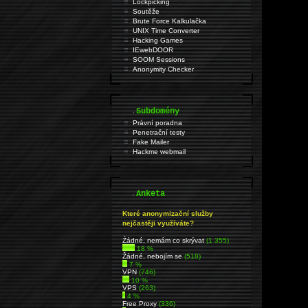
Lockpicking
Soutěže
Brute Force Kalkulačka
UNIX Time Converter
Hacking Games
IEwebDOOR
SOOM Sessions
Anonymity Checker
.
Subdomény
Právní poradna
Penetrační testy
Fake Mailer
Hackme webmail
.
Anketa
Které anonymizační služby
nejčastěji využíváte?
Źádné, nemám co skrývat
(1 355)
18 %
Žádné, nebojím se
(518)
7 %
VPN
(746)
10 %
VPS
(263)
4 %
Free Proxy
(336)