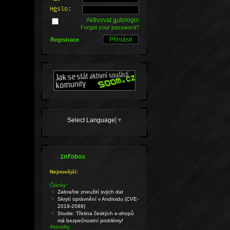
H
e
slo:
Aktivovat
a
utologin
Forgot your password?
Registrace
Select Language
▼
.
Infobox
Nejnovější:
Články:
Zabraňte zneužití svých dat
Skrytí oprávnění v Androidu (CVE-
2019-2089)
Studie: Třetina českých e-shopů
má bezpečnostní problémy!
Aktuality: