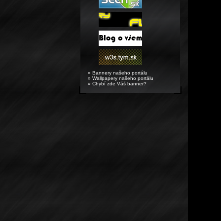
» Bannery našeho portálu
» Wallpapery našeho portálu
» Chybí zde Váš banner?