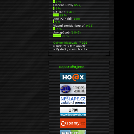
5 %
Placené Proxy
(277)
4 %
Síť TOR
(1 313)
18 %
Jiné P2P sítě
(185)
3 %
Vlastní zombie (botnet)
(491)
7 %
Jiný způsob
(1 842)
25 %
Celkem hlasovalo:
7 326
» Diskuze k této anketě
» Výsledky starších anket
.
Doporučujeme