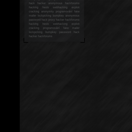
hack
hacker anonymous hackforums
hacking
heslo webhacking exploit
cracking anonymity programování fake
mailer lockpicking bumpkey anonymous
password hack proxy hacker hackforums
hacking heslo webhacking exploit
cracking programování fake mailer
lockpicking bumpkey password hack
hacker
hackforums