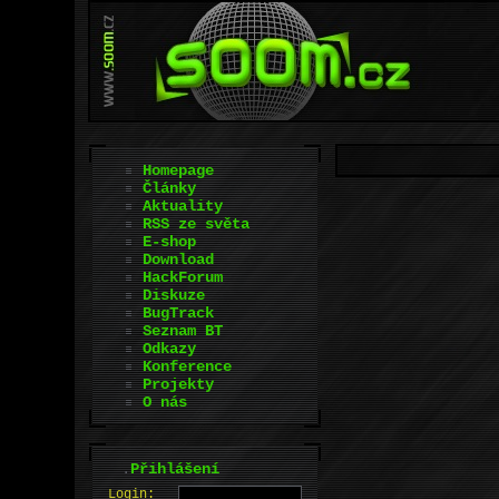
Homepage
Články
Aktuality
RSS ze světa
E-shop
Download
HackForum
Diskuze
BugTrack
Seznam BT
Odkazy
Konference
Projekty
O nás
.
Přihlášení
L
o
gin: