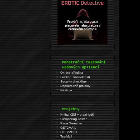
.
Penetrační testování
webových aplikací
On-line příručka
Lexikon zranitelností
Security checklisty
Doprovodné projekty
Nástroje
.
Projekty
Kniha XSS v praxi (pdf)
Clickjacking Tester
Page Searcher
GET2MAIL
GET2POST
TestMail