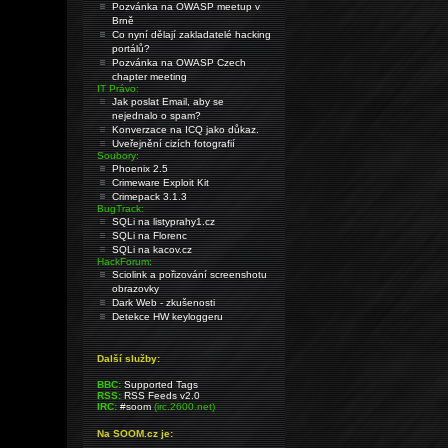
Pozvánka na OWASP meetup v
Brně
Co nyní dělají zakladatelé hacking
portálů?
Pozvánka na OWASP Czech
chapter meeting
IT Právo:
Jak poslat Email, aby se
nejednalo o spam?
Konverzace na ICQ jako důkaz.
Uveřejnění cizích fotografií
Soubory:
Phoenix 2.5
Crimeware Exploit Kit
Crimepack 3.1.3
BugTrack:
SQLi na listyprahy1.cz
SQLi na Florenc
SQLi na kacov.cz
HackForum:
Sciolink a pořizování screenshotu
obrazovky
Dark Web - zkušenosti
Detekce HW keyloggeru
Další služby:
BBC:
Supported Tags
RSS:
RSS Feeds v2.0
IRC:
#soom
(irc.2600.net)
Na SOOM.cz je: