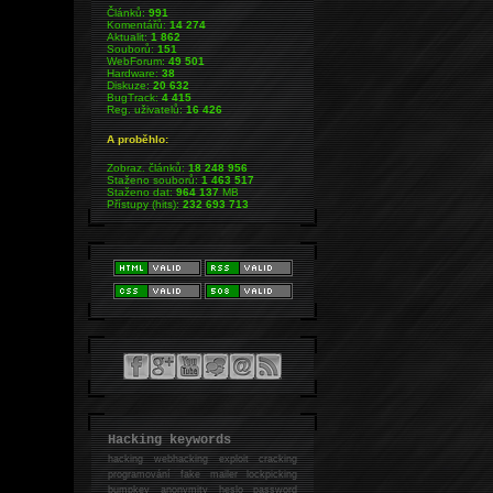
Článků:
991
Komentářů:
14 274
Aktualit:
1 862
Souborů:
151
WebForum:
49 501
Hardware:
38
Diskuze:
20 632
BugTrack:
4 415
Reg. uživatelů:
16 426
A proběhlo:
Zobraz. článků:
18 248 956
Staženo souborů:
1 463 517
Staženo dat:
964 137
MB
Přístupy (hits):
232 693 713
Hacking keywords
hacking
webhacking exploit cracking
programování fake mailer lockpicking
bumpkey anonymity heslo password