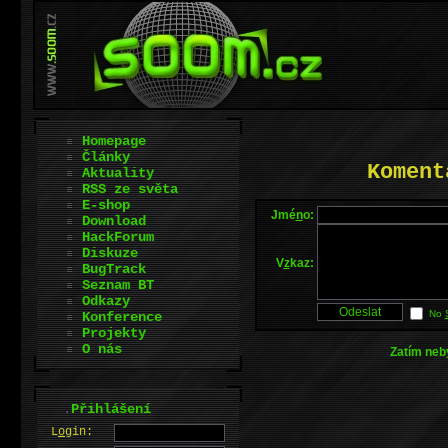
Homepage
Články
Koment
Aktuality
RSS ze světa
E-shop
Jmé
n
o:
Download
HackForum
Diskuze
V
z
kaz:
BugTrack
Seznam BT
Odkazy
No
Konference
Projekty
O nás
Zatím neb
.
Přihlášení
L
o
gin: