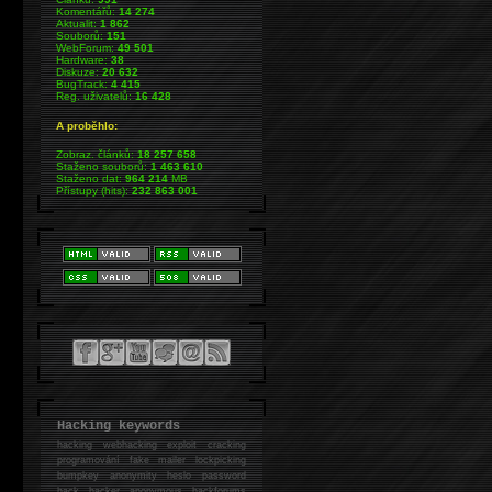
Komentářů:
14 274
Aktualit:
1 862
Souborů:
151
WebForum:
49 501
Hardware:
38
Diskuze:
20 632
BugTrack:
4 415
Reg. uživatelů:
16 428
A proběhlo:
Zobraz. článků:
18 257 658
Staženo souborů:
1 463 610
Staženo dat:
964 214
MB
Přístupy (hits):
232 863 001
Hacking keywords
hacking
webhacking exploit cracking
programování fake mailer lockpicking
bumpkey anonymity heslo password
hack
hacker anonymous hackforums