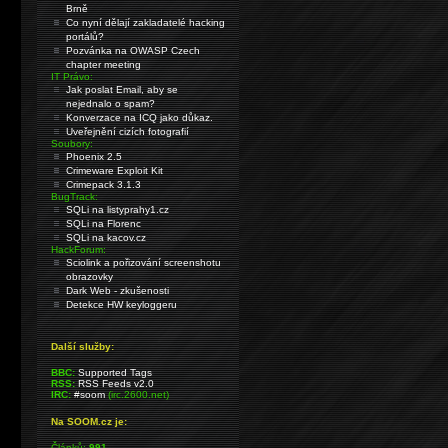
Brně
Co nyní dělají zakladatelé hacking
portálů?
Pozvánka na OWASP Czech
chapter meeting
IT Právo:
Jak poslat Email, aby se
nejednalo o spam?
Konverzace na ICQ jako důkaz.
Uveřejnění cizích fotografií
Soubory:
Phoenix 2.5
Crimeware Exploit Kit
Crimepack 3.1.3
BugTrack:
SQLi na listyprahy1.cz
SQLi na Florenc
SQLi na kacov.cz
HackForum:
Sciolink a pořizování screenshotu
obrazovky
Dark Web - zkušenosti
Detekce HW keyloggeru
Další služby:
BBC:
Supported Tags
RSS:
RSS Feeds v2.0
IRC:
#soom
(irc.2600.net)
Na SOOM.cz je:
Článků:
991