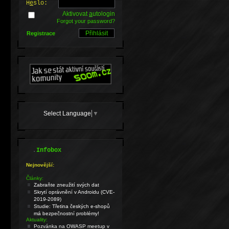
H
e
slo:
Aktivovat
a
utologin
Forgot your password?
Registrace
Select Language
▼
.
Infobox
Nejnovější:
Články:
Zabraňte zneužití svých dat
Skrytí oprávnění v Androidu (CVE-
2019-2089)
Studie: Třetina českých e-shopů
má bezpečnostní problémy!
Aktuality:
Pozvánka na OWASP meetup v