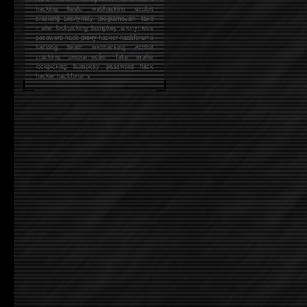
hacking
heslo webhacking exploit
cracking anonymity programování fake
mailer lockpicking bumpkey anonymous
password hack proxy hacker hackforums
hacking heslo webhacking exploit
cracking programování fake mailer
lockpicking bumpkey password hack
hacker
hackforums