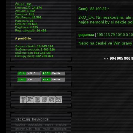
Článků:
991
Komentářů:
14 274
Com)
|
88.100.87.*
Aktualit:
1 862
Souborů:
151
2xO_Ox: Nn nezkouším, ale 
WebForum:
49 501
Hardware:
38
nejde nemohl by si někde po
Diskuze:
20 632
BugTrack:
4 415
Reg. uživatelů:
16 426
gugumaa
|
195.113.79.10/10.0.10
A proběhlo:
Nebo na české ve Win pravý a
Zobraz. článků:
18 249 414
Staženo souborů:
1 463 526
Staženo dat:
964 143
MB
Přístupy (hits):
232 709 321
«
‹
904
905
906
Hacking keywords
hacking
webhacking exploit cracking
programování fake mailer lockpicking
bumpkey anonymity heslo password