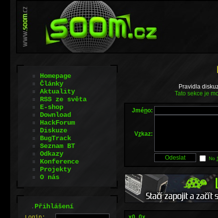
Homepage
Články
Pravidla disku
Aktuality
Tato sekce je mo
RSS ze světa
E-shop
Jmé
n
o:
Download
HackForum
Diskuze
V
z
kaz:
BugTrack
Seznam BT
Odkazy
No
Konference
Projekty
O nás
.
Přihlášení
x0_0x
L
o
gin: