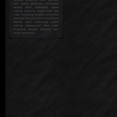
hack
hacker anonymous hackforums
hacking
heslo webhacking exploit
cracking anonymity programování fake
mailer lockpicking bumpkey anonymous
password hack proxy hacker hackforums
hacking heslo webhacking exploit
cracking programování fake mailer
lockpicking bumpkey password hack
hacker
hackforums