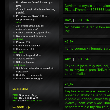
Pozvánka na OWASP meetup v
Neviem co myslis soom fakem
Brně
Pisat si?hmm 443988363.Len
Co nyní dělají zakladatelé hacking
portálů?
Pozvánka na OWASP Czech
chapter meeting
Com)
|
217.11.232.*
IT Právo:
Jak poslat Email, aby se
No nevím to je ten v tom m
nejednalo o spam?
icq?
Konverzace na ICQ jako důkaz.
Uveřejnění cizích fotografií
Soubory:
x0_0x
Phoenix 2.5
Crimeware Exploit Kit
Tento soomacky funguje zar
Crimepack 3.1.3
BugTrack:
SQLi na listyprahy1.cz
SQLi na Florenc
Com)
|
217.11.232.*
SQLi na kacov.cz
HackForum:
Tak to už jsem taky zkoušel,
Sciolink a pořizování screenshotu
mi to chybu a přes TelNet
obrazovky
zadaní mailu
Dark Web - zkušenosti
Detekce HW keyloggeru
x0_0x
Další služby:
Hej tiez som sa pokusaval od
pripadalo zbytocne lebo fak
BBC:
Supported Tags
RSS:
RSS Feeds v2.0
v php-cku.Zhodou okolnosti j
IRC:
#soom
(irc.2600.net)
kvalitny som estenikde in
nepaemtam ale mylsim ze aj n
Na SOOM.cz je: