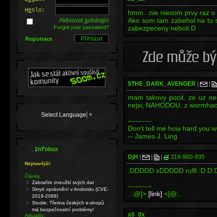
H
e
slo:
hmm...nie niesom prvy raz 
Ako som tam zabehol na tu 
Aktivovat
a
utologin
Forgot your password?
zabezpeceny neboli:D
Registrace
$THE_DARK_AVENGER
|
|
mam takovy pocit, ze uz ne
nejsi, NAHODOU, z wormhack
Select Language
▼
----------
Don't tell me how hard you 
-- James J. Ling
.
Infobox
DjH
|
|
|
319-960-895
Nejnovější:
:DDDDD xDDDDD rofll :D:D:
Články:
Zabraňte zneužití svých dat
----------
Skrytí oprávnění v Androidu (CVE-
..:@]>
[link]
<[@:..
2019-2089)
Studie: Třetina českých e-shopů
má bezpečnostní problémy!
x0_0x
Aktuality: