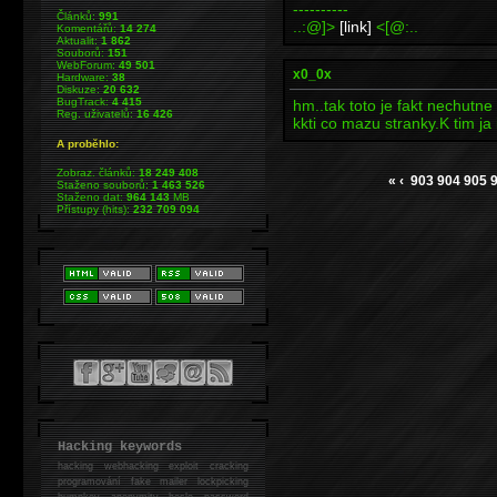
----------
Článků:
991
..:@]>
[link]
<[@:..
Komentářů:
14 274
Aktualit:
1 862
Souborů:
151
WebForum:
49 501
x0_0x
Hardware:
38
Diskuze:
20 632
BugTrack:
4 415
hm..tak toto je fakt nechutne
Reg. uživatelů:
16 426
kkti co mazu stranky.K tim ja
A proběhlo:
Zobraz. článků:
18 249 408
«
‹
903
904
905
Staženo souborů:
1 463 526
Staženo dat:
964 143
MB
Přístupy (hits):
232 709 094
Hacking keywords
hacking
webhacking exploit cracking
programování fake mailer lockpicking
bumpkey anonymity heslo password