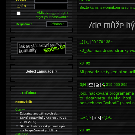
H
e
slo:
Bezte kamsi s wormikom ja som to
Aktivovat
a
utologin
Forgot your password?
Registrace
_( | )_
|
90.176.138.*
x0_0x: mas drsne stranky w
x0_0x
Select Language
▼
Mi povedz ze ty ked si sa uci
DjH
|
|
|
319-960-895
.
jojo, hackovani programama
Infobox
to dotahnete daleko hosi.
Nejnovější:
heslech vas "vyhodi" (si asi
Články:
----------
Zabraňte zneužití svých dat
..:@]>
[link]
<[@:..
Skrytí oprávnění v Androidu (CVE-
2019-2089)
Studie: Třetina českých e-shopů
x0_0x
má bezpečnostní problémy!
Aktuality: