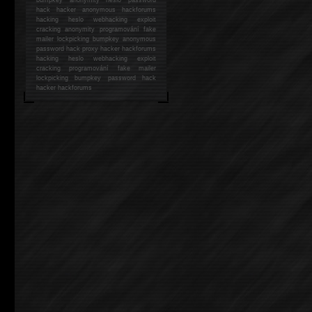
hack
hacker anonymous hackforums
hacking
heslo webhacking exploit
cracking anonymity programování fake
mailer lockpicking bumpkey anonymous
password hack proxy hacker hackforums
hacking heslo webhacking exploit
cracking programování fake mailer
lockpicking bumpkey password hack
hacker
hackforums