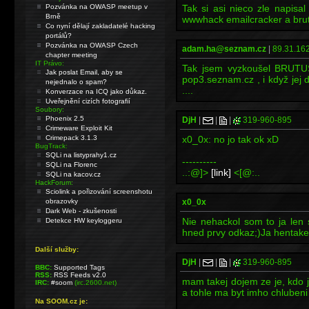
Pozvánka na OWASP meetup v
Tak si asi nieco zle napisa
Brně
wwwhack emailcracker a brut
Co nyní dělají zakladatelé hacking
portálů?
Pozvánka na OWASP Czech
adam.ha@seznam.cz
|
89.31.162
chapter meeting
IT Právo:
Tak jsem vyzkoušel BRUTU
Jak poslat Email, aby se
pop3.seznam.cz , i když jej d
nejednalo o spam?
....
Konverzace na ICQ jako důkaz.
Uveřejnění cizích fotografií
Soubory:
Phoenix 2.5
DjH
|
|
|
319-960-895
Crimeware Exploit Kit
Crimepack 3.1.3
x0_0x: no jo tak ok xD
BugTrack:
SQLi na listyprahy1.cz
----------
SQLi na Florenc
..:@]>
[link]
<[@:..
SQLi na kacov.cz
HackForum:
Sciolink a pořizování screenshotu
obrazovky
x0_0x
Dark Web - zkušenosti
Nie nehackol som to ja len s
Detekce HW keyloggeru
hned prvy odkaz;)Ja hentake
Další služby:
DjH
|
|
|
319-960-895
BBC:
Supported Tags
RSS:
RSS Feeds v2.0
mam takej dojem ze je, kdo j
IRC:
#soom
(irc.2600.net)
a tohle ma byt imho chlubeni
Na SOOM.cz je: