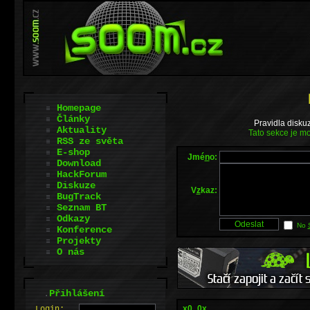
Homepage
Články
Pravidla disku
Aktuality
Tato sekce je mo
RSS ze světa
E-shop
Jmé
n
o:
Download
HackForum
Diskuze
V
z
kaz:
BugTrack
Seznam BT
Odkazy
No
Konference
Projekty
O nás
.
Přihlášení
x0_0x
L
o
gin: