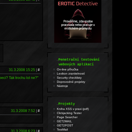
.
Penetrační testování
webových aplikací
On-line příručka
31.3.2008 15:25
|
#
Lexikon zranitelností
eci? Tak trochu lol ne?"
Security checklisty
Doprovodné projekty
Nástroje
.
Projekty
Kniha XSS v praxi (pdf)
31.3.2008 7:52
|
#
Clickjacking Tester
Page Searcher
GET2MAIL
GET2POST
TestMail
31.3.2008 6:23
|
#