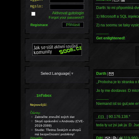
H
e
slo:
Darth: to mi připomíná dv
Aktivovat
a
utologin
1) Microsoft a SQL injek
Forgot your password?
Registrace
2) na soomu se taky vysk
----------
Get enlightened!
Select Language
▼
Darth
|
,,Proboha je to stranka 
Jo ty me dostavas :D micro
.
Infobox
----------
Niemand ist so gut,wie er 
Nejnovější:
Články:
_( | )_
|
90.176.138.*
Zabraňte zneužití svých dat
Skrytí oprávnění v Androidu (CVE-
teda ty uz jsi jak ja :D. J
2019-2089)
Studie: Třetina českých e-shopů
má bezpečnostní problémy!
DjH
|
|
|
319-960
Aktuality: