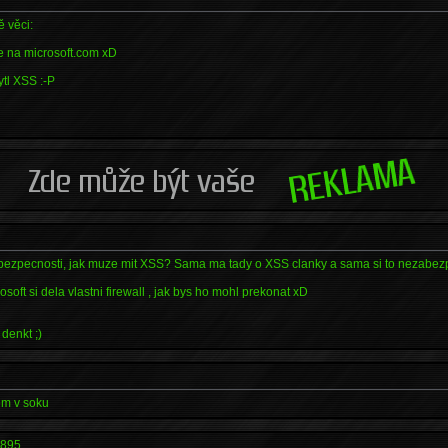
ě věci:
ce na microsoft.com xD
ytl XSS :-P
o bezpecnosti, jak muze mit XSS? Sama ma tady o XSS clanky a sama si to nezabezp
soft si dela vlastni firewall , jak bys ho mohl prekonat xD
denkt ;)
sem v soku
-895