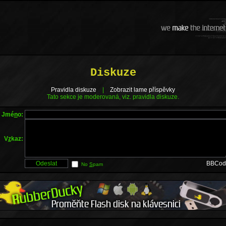
Diskuze
Pravidla diskuze
|
Zobrazit lame příspěvky
Tato sekce je moderovaná, viz. pravidla diskuze.
Jmé
n
o:
V
z
kaz:
BBCod
No
S
pam