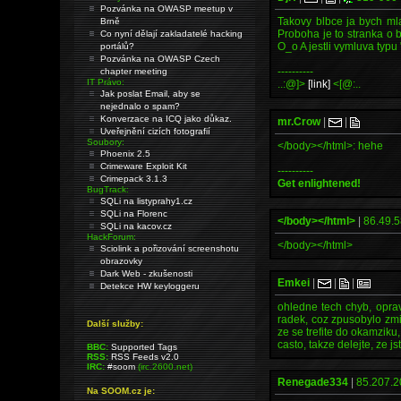
Pozvánka na OWASP meetup v
Takovy blbce ja bych mlat
Brně
Proboha je to stranka o
Co nyní dělají zakladatelé hacking
O_o A jestli vymluva typu 
portálů?
Pozvánka na OWASP Czech
----------
chapter meeting
IT Právo:
..:@]>
[link]
<[@:..
Jak poslat Email, aby se
nejednalo o spam?
Konverzace na ICQ jako důkaz.
mr.Crow
|
|
Uveřejnění cizích fotografií
Soubory:
</body></html>: hehe
Phoenix 2.5
Crimeware Exploit Kit
----------
Crimepack 3.1.3
Get enlightened!
BugTrack:
SQLi na listyprahy1.cz
SQLi na Florenc
</body></html>
|
86.49.5
SQLi na kacov.cz
HackForum:
</body></html>
Sciolink a pořizování screenshotu
obrazovky
Dark Web - zkušenosti
Emkei
|
|
|
Detekce HW keyloggeru
ohledne tech chyb, opra
radek, coz zpusobylo zmi
Další služby:
ze se trefite do okamzik
casto, takze delejte, ze js
BBC:
Supported Tags
RSS:
RSS Feeds v2.0
IRC:
#soom
(irc.2600.net)
Renegade334
|
85.207.2
Na SOOM.cz je: