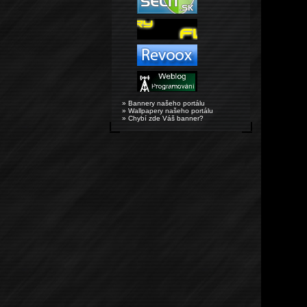
» Bannery našeho portálu
» Wallpapery našeho portálu
» Chybí zde Váš banner?