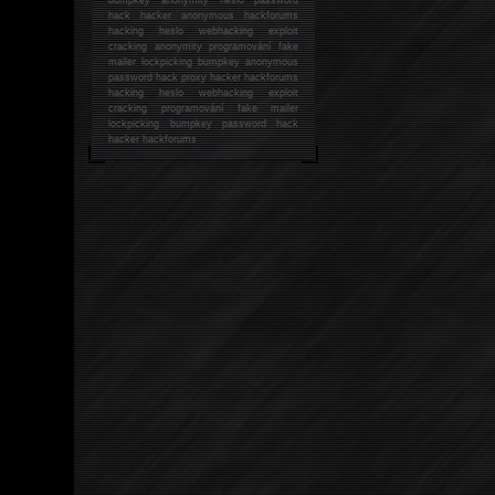
hack
hacker anonymous hackforums
hacking
heslo webhacking exploit
cracking anonymity programování fake
mailer lockpicking bumpkey anonymous
password hack proxy hacker hackforums
hacking heslo webhacking exploit
cracking programování fake mailer
lockpicking bumpkey password hack
hacker
hackforums