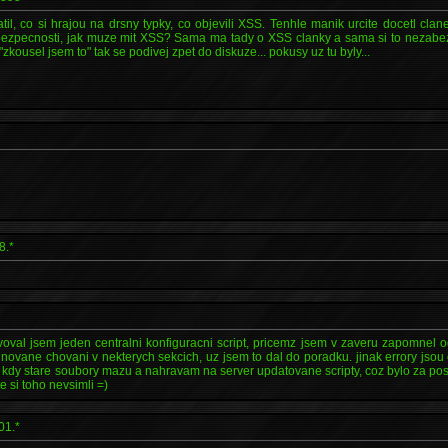
il, co si hrajou na drsny typky, co objevili XSS. Tenhle manik urcite docetl clan
 bezpecnosti, jak muze mit XSS? Sama ma tady o XSS clanky a sama si to nezabez
"zkousel jsem to" tak se podivej zpet do diskuze... pokusy uz tu byly...
8.*
voval jsem jeden centralni konfiguracni script, pricemz jsem v zaveru zapomne
novane chovani v nekterych sekcich, uz jsem to dal do poradku. jinak errory jsou
u, kdy stare soubory mazu a nahravam na server updatovane scripty, coz bylo za p
te si toho nevsimli =)
01.*