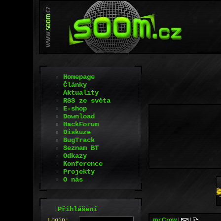
Homepage
Články
Aktuality
RSS ze světa
E-shop
Download
HackForum
Diskuze
BugTrack
Seznam BT
Odkazy
Konference
Projekty
O nás
.
Přihlášení
mr.Crow
|
|
L
o
gin: