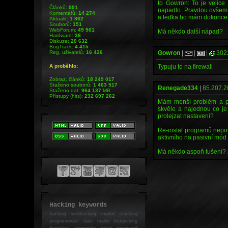
to Gowron: To je velic
Článků:
991
napadlo. Pravdou ovšem j
Komentářů:
14 274
a teďka ho mám dokonce 
Aktualit:
1 862
Souborů:
151
WebForum:
49 501
Má někdo další nápad?
Hardware:
38
Diskuze:
20 632
BugTrack:
4 415
Reg. uživatelů:
16 426
Gowron
|
|
|
302
A proběhlo:
Typuju to na firewall
Zobraz. článků:
18 249 017
Staženo souborů:
1 463 517
Renegade334
|
85.207.2
Staženo dat:
964 137
MB
Přístupy (hits):
232 697 262
Mám menší problém a po
skvěle a najednou co je
prolejzat nastavení?
Re-instal programů nepom
aktivního na pasivní mód 
Má někdo aspoň tušení? 
Hacking keywords
hacking
webhacking exploit cracking
programování fake mailer lockpicking
bumpkey anonymity heslo password