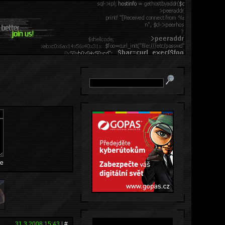
e
31.3.2008 15:43
|
#