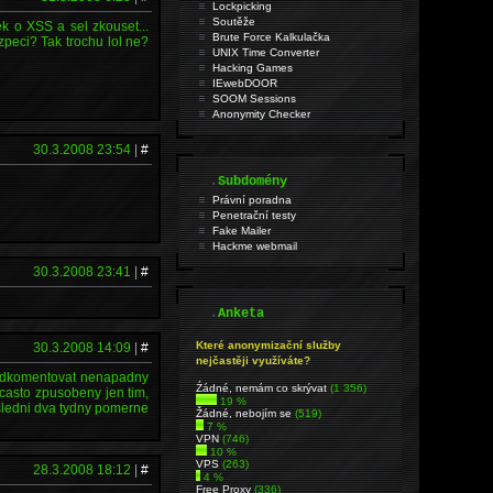
Lockpicking
Soutěže
ek o XSS a sel zkouset...
Brute Force Kalkulačka
peci? Tak trochu lol ne?
UNIX Time Converter
Hacking Games
IEwebDOOR
SOOM Sessions
Anonymity Checker
30.3.2008 23:54
|
#
.
Subdomény
Právní poradna
Penetrační testy
Fake Mailer
Hackme webmail
30.3.2008 23:41
|
#
.
Anketa
Které anonymizační služby
30.3.2008 14:09
|
#
nejčastěji využíváte?
l odkomentovat nenapadny
Źádné, nemám co skrývat
(1 356)
 casto zpusobeny jen tim,
19 %
osledni dva tydny pomerne
Žádné, nebojím se
(519)
7 %
VPN
(746)
10 %
VPS
(263)
28.3.2008 18:12
|
#
4 %
Free Proxy
(336)