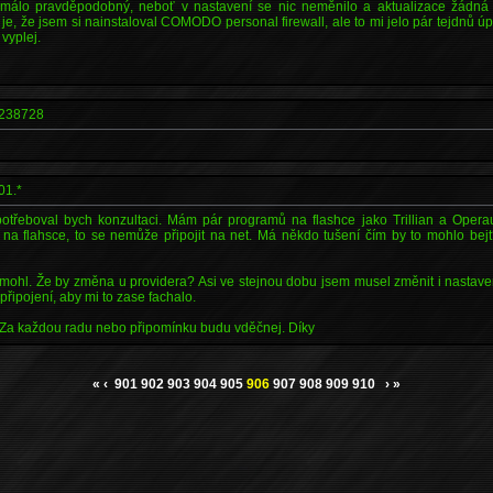
e málo pravděpodobný, neboť v nastavení se nic neměnilo a aktualizace žádná
e, že jsem si nainstaloval COMODO personal firewall, ale to mi jelo pár tejdnů úp
vyplej.
238728
01.*
třeboval bych konzultaci. Mám pár programů na flashce jako Trillian a Opera
 na flahsce, to se nemůže připojit na net. Má někdo tušení čím by to mohlo b
ohl. Že by změna u providera? Asi ve stejnou dobu jsem musel změnit i nastavení
připojení, aby mi to zase fachalo.
Za každou radu nebo připomínku budu vděčnej. Díky
«
‹
901
902
903
904
905
906
907
908
909
910
›
»