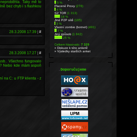
 neproběhla. Taky mě to
5 %
lně bez chyb i s flashkou
Placené Proxy
(278)
4 %
Síť TOR
(1 313)
18 %
Jiné P2P sítě
(185)
3 %
Vlastní zombie (botnet)
(491)
7 %
28.3.2008 17:39
|
#
Jiný způsob
(1 842)
25 %
Celkem hlasovalo:
7 329
» Diskuze k této anketě
» Výsledky starších anket
28.3.2008 17:27
|
#
usb.. Všechno fungovalo
ejt? Nebo kde mám aspoň
.
Doporučujeme
 na C: u FTP klienta - z