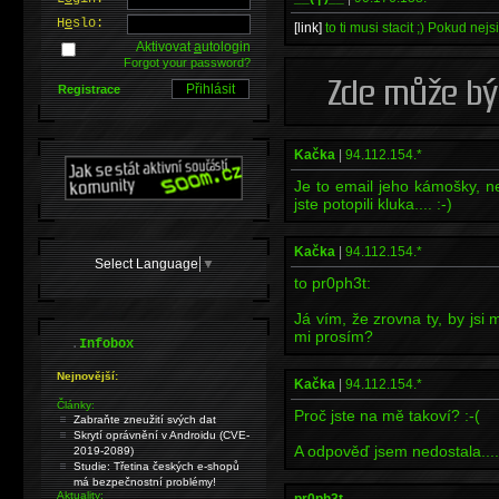
H
e
slo:
[link]
to ti musi stacit ;) Pokud nej
Aktivovat
a
utologin
Forgot your password?
Registrace
Kačka
|
94.112.154.*
Je to email jeho kámošky, ne
jste potopili kluka.... :-)
Kačka
|
94.112.154.*
Select Language
▼
to pr0ph3t:
Já vím, že zrovna ty, by jsi 
mi prosím?
.
Infobox
Nejnovější:
Kačka
|
94.112.154.*
Články:
Proč jste na mě takoví? :-(
Zabraňte zneužití svých dat
Skrytí oprávnění v Androidu (CVE-
A odpověď jsem nedostala....n
2019-2089)
Studie: Třetina českých e-shopů
má bezpečnostní problémy!
Aktuality: