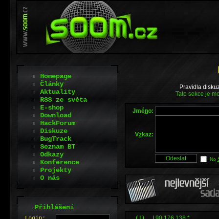
Homepage
Články
Pravidla disku
Aktuality
Tato sekce je mo
RSS ze světa
E-shop
Jmé
n
o:
Download
HackForum
Diskuze
V
z
kaz:
BugTrack
Seznam BT
Odkazy
No
Konference
Projekty
O nás
.
Přihlášení
__( | )__
|
90.176.138.*
L
o
gin: