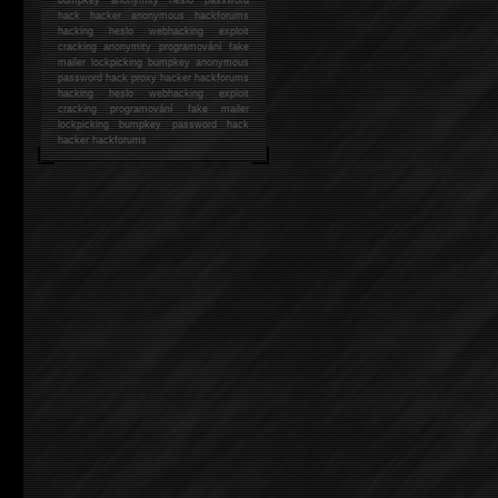
hack
hacker anonymous hackforums
hacking
heslo webhacking exploit
cracking anonymity programování fake
mailer lockpicking bumpkey anonymous
password hack proxy hacker hackforums
hacking heslo webhacking exploit
cracking programování fake mailer
lockpicking bumpkey password hack
hacker
hackforums