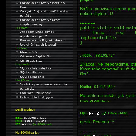
pr0ph3t
Pozvánka na OWASP meetup v
Brně
Kačka: pouzivas spatne pres
Co nyní dělají zakladatelé hacking
nekdo chytne :-D
portálů?
Pozvánka na OWASP Czech
----------
chapter meeting
public static void main
IT Právo:
Jak poslat Email, aby se
throw new Unsuppo
nejednalo o spam?
implemented!");
Konverzace na ICQ jako důkaz.
}
Uveřejnění cizích fotografií
Soubory:
Phoenix 2.5
.-d00b.-
|
88.103.71.*
Crimeware Exploit Kit
Crimepack 3.1.3
2Kačka: Ne neporadíme, ptž
BugTrack:
SQLi na listyprahy1.cz
Krom toho odpoveď si už dost
SQLi na Florenc
říct?
SQLi na kacov.cz
HackForum:
Sciolink a pořizování screenshotu
Kačka
|
94.112.154.*
obrazovky
Dark Web - zkušenosti
Poradíte mi někdo, jak zjist
Detekce HW keyloggeru
moc prosím.....
Další služby:
DjH
|
|
|
319-960-895
BBC:
Supported Tags
RSS:
RSS Feeds v2.0
qteck: Petoooo :**
IRC:
#soom
(irc.2600.net)
----------
Na SOOM.cz je: