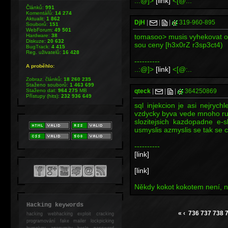
..:@]>
[link]
<[@:..
Článků:
991
Komentářů:
14 274
Aktualit:
1 862
DjH
|
|
|
319-960-895
Souborů:
151
WebForum:
49 501
Hardware:
38
tomasoo> musis vyhekovat o
Diskuze:
20 632
sou ceny [h3x0rZ r3sp3ct4)
BugTrack:
4 415
Reg. uživatelů:
16 428
----------
A proběhlo:
..:@]>
[link]
<[@:..
Zobraz. článků:
18 260 235
Staženo souborů:
1 463 699
Staženo dat:
964 275
MB
qteck
|
|
|
364250869
Přístupy (hits):
232 936 649
sql injekcion je asi nejrychl
vzdycky byva vede mnoho ru
slozitejsich kazdopadne e-s
usmyslis azmyslis se tak se
----------
[link]
[link]
Někdy kokot kokotem není, ně
Hacking keywords
«
‹
736
737
738
hacking
webhacking exploit cracking
programování fake mailer lockpicking
bumpkey anonymity heslo password