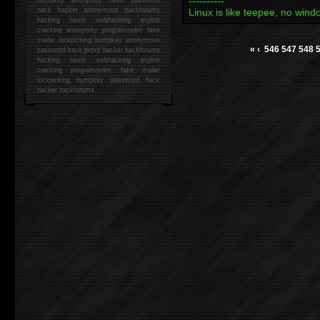
----------
hack
hacker anonymous hackforums
Linux is like teepee, no win
hacking
heslo webhacking exploit
cracking anonymity programování fake
mailer lockpicking bumpkey anonymous
«
‹
546
547
548
password hack proxy hacker hackforums
hacking heslo webhacking exploit
cracking programování fake mailer
lockpicking bumpkey password hack
hacker
hackforums