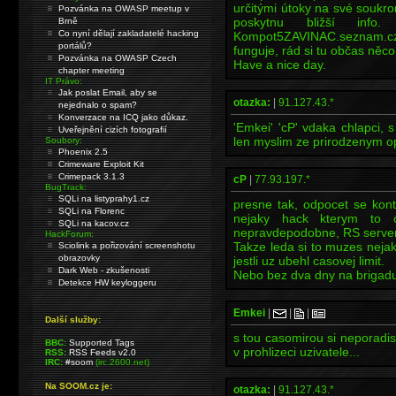
určitými útoky na své soukro
Pozvánka na OWASP meetup v
poskytnu bližší inf
Brně
Co nyní dělají zakladatelé hacking
Kompot5ZAVINAC.seznam.c
portálů?
funguje, rád si tu občas něco
Pozvánka na OWASP Czech
Have a nice day.
chapter meeting
IT Právo:
Jak poslat Email, aby se
otazka:
|
91.127.43.*
nejednalo o spam?
Konverzace na ICQ jako důkaz.
'Emkei' 'cP' vdaka chlapci, 
Uveřejnění cizích fotografií
len myslim ze prirodzenym o
Soubory:
Phoenix 2.5
Crimeware Exploit Kit
Crimepack 3.1.3
cP
|
77.93.197.*
BugTrack:
SQLi na listyprahy1.cz
presne tak, odpocet se kontr
SQLi na Florenc
nejaky hack kterym to o
SQLi na kacov.cz
nepravdepodobne, RS servery
HackForum:
Takze leda si to muzes neja
Sciolink a pořizování screenshotu
obrazovky
jestli uz ubehl casovej limit.
Dark Web - zkušenosti
Nebo bez dva dny na brigadu 
Detekce HW keyloggeru
Emkei
|
|
|
Další služby:
s tou casomirou si neporadis
BBC:
Supported Tags
v prohlizeci uzivatele...
RSS:
RSS Feeds v2.0
IRC:
#soom
(irc.2600.net)
Na SOOM.cz je:
otazka:
|
91.127.43.*