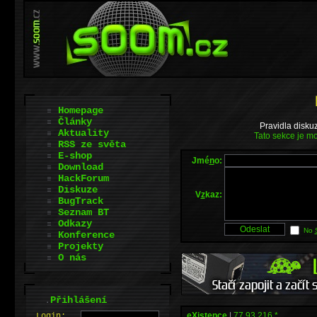
Homepage
Články
Pravidla disku
Aktuality
Tato sekce je mo
RSS ze světa
E-shop
Jmé
n
o:
Download
HackForum
Diskuze
V
z
kaz:
BugTrack
Seznam BT
Odkazy
No
Konference
Projekty
O nás
.
Přihlášení
eXistence
|
77.93.216.*
L
o
gin: