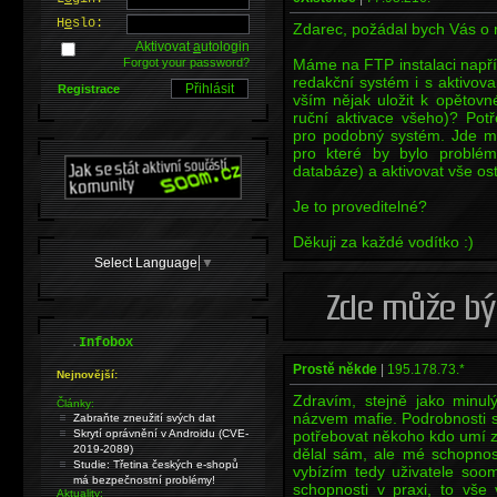
H
e
slo:
Zdarec, požádal bych Vás o r
Aktivovat
a
utologin
Forgot your password?
Máme na FTP instalaci napří
redakční systém i s aktivova
Registrace
vším nějak uložit k opětov
ruční aktivace všeho)? Potř
pro podobný systém. Jde mi 
pro které by bylo problé
databáze) a aktivovat vše ost
Je to proveditelné?
Děkuji za každé vodítko :)
Select Language
▼
.
Infobox
Prostě někde
|
195.178.73.*
Nejnovější:
Zdravím, stejně jako minul
Články:
názvem mafie. Podrobnosti si 
Zabraňte zneužití svých dat
Skrytí oprávnění v Androidu (CVE-
potřebovat někoho kdo umí zji
2019-2089)
dělal sám, ale mé schopnos
Studie: Třetina českých e-shopů
vybízím tedy uživatele soo
má bezpečnostní problémy!
schopnosti v praxi, to vše
Aktuality: