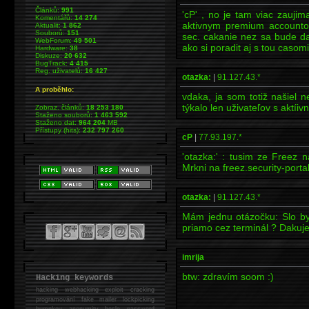
Článků:
991
'cP' , no je tam viac zaujim
Komentářů:
14 274
aktivnym premium accountom
Aktualit:
1 862
Souborů:
151
sec. cakanie nez sa bude dat
WebForum:
49 501
ako si poradit aj s tou caso
Hardware:
38
Diskuze:
20 632
BugTrack:
4 415
Reg. uživatelů:
16 427
otazka:
|
91.127.43.*
A proběhlo:
vdaka, ja som totiž našiel n
týkalo len uživateľov s aktí
Zobraz. článků:
18 253 180
Staženo souborů:
1 463 592
Staženo dat:
964 204
MB
Přístupy (hits):
232 797 260
cP
|
77.93.197.*
'otazka:' : tusim ze Freez 
Mrkni na freez.security-porta
otazka:
|
91.127.43.*
Mám jednu otázočku: Slo by
priamo cez terminál ? Dakuj
imrija
btw: zdravím soom :)
Hacking keywords
hacking
webhacking exploit cracking
programování fake mailer lockpicking
bumpkey anonymity heslo password