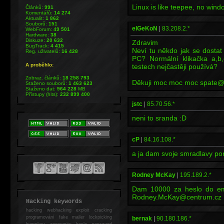
Linux is like teepee, no win
Článků:
991
Komentářů:
14 274
Aktualit:
1 862
Souborů:
151
elGeKoN
|
83.208.2.*
WebForum:
49 501
Hardware:
38
Diskuze:
20 632
Zdravim
BugTrack:
4 415
Neví tu někdo jak se dost
Reg. uživatelů:
16 428
PC? Normální klikačka a,b,
A proběhlo:
testech nejčastěji používá?
Zobraz. článků:
18 258 793
Děkuji moc moc moc spate@a
Staženo souborů:
1 463 623
Staženo dat:
964 228
MB
Přístupy (hits):
232 899 400
jstc
|
85.70.56.*
neni to sranda :D
cP
|
84.16.108.*
a ja dam svoje smradlavy po
Rodney McKay
|
195.189.2.*
Dam 10000 za heslo do ema
Rodney.McKay@centrum.cz
Hacking keywords
hacking
webhacking exploit cracking
programování fake mailer lockpicking
bernak
|
90.180.186.*
bumpkey anonymity heslo password