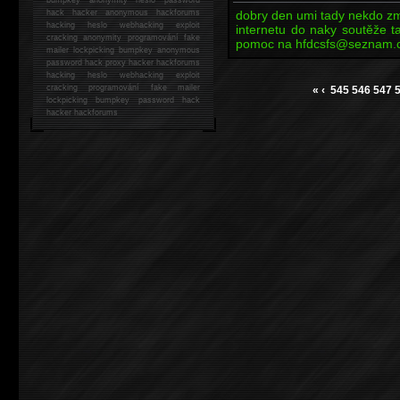
hack
hacker anonymous hackforums
dobry den umi tady nekdo zm
hacking
heslo webhacking exploit
internetu do naky soutěže t
cracking anonymity programování fake
pomoc na hfdcsfs@seznam.
mailer lockpicking bumpkey anonymous
password hack proxy hacker hackforums
hacking heslo webhacking exploit
cracking programování fake mailer
«
‹
545
546
547
lockpicking bumpkey password hack
hacker
hackforums