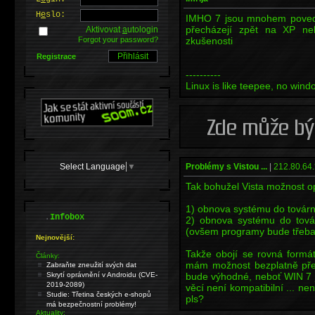
H
e
slo:
IMHO 7 jsou mnohem povedeně
přecházejí zpět na XP n
Aktivovat
a
utologin
Forgot your password?
zkušenosti
Registrace
----------
Linux is like teepee, no win
Select Language
▼
Problémy s Vistou ...
|
212.80.64.
Tak bohužel Vista možnost op
1) obnova systému do továrn
.
Infobox
2) obnova systému do tová
(ovšem programy bude třeba 
Nejnovější:
Takže obojí se rovná form
Články:
mám možnost bezplatně pře
Zabraňte zneužití svých dat
Skrytí oprávnění v Androidu (CVE-
bude výhodné, neboť WIN 7 
2019-2089)
věcí není kompatibilní ... n
Studie: Třetina českých e-shopů
pls?
má bezpečnostní problémy!
Aktuality: