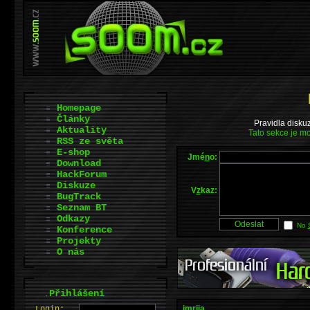
Homepage
Články
Pravidla disku
Aktuality
Tato sekce je mo
RSS ze světa
E-shop
Jmé
n
o:
Download
HackForum
Diskuze
V
z
kaz:
BugTrack
Seznam BT
Odkazy
No
Konference
Projekty
O nás
.
Přihlášení
imrija
L
o
gin: