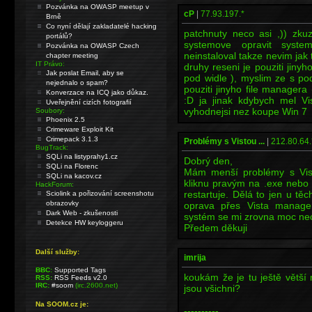
Pozvánka na OWASP meetup v
cP
|
77.93.197.*
Brně
Co nyní dělají zakladatelé hacking
patchnuty neco asi ,)) zkuz
portálů?
systemove opravit syst
Pozvánka na OWASP Czech
neinstaloval takze nevim jak
chapter meeting
IT Právo:
druhy reseni je pouziti jinyh
Jak poslat Email, aby se
pod widle ), myslim ze s po
nejednalo o spam?
pouziti jinyho file managera 
Konverzace na ICQ jako důkaz.
:D ja jinak kdybych mel Vi
Uveřejnění cizích fotografií
vyhodnejsi nez koupe Win 7
Soubory:
Phoenix 2.5
Crimeware Exploit Kit
Crimepack 3.1.3
Problémy s Vistou ...
|
212.80.64.
BugTrack:
SQLi na listyprahy1.cz
Dobrý den,
SQLi na Florenc
Mám menší problémy s Vist
SQLi na kacov.cz
kliknu pravým na .exe nebo
HackForum:
restartuje. Dělá to jen u tě
Sciolink a pořizování screenshotu
obrazovky
oprava přes Vista manager
Dark Web - zkušenosti
systém se mi zrovna moc nech
Detekce HW keyloggeru
Předem děkuji
Další služby:
imrija
BBC:
Supported Tags
koukám že je tu ještě větší
RSS:
RSS Feeds v2.0
IRC:
#soom
(irc.2600.net)
jsou všichni?
Na SOOM.cz je:
----------