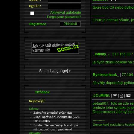
H
e
slo:
takze bud C# nebo pyth
Aktivovat
a
utologin
----------
Forgot your password?
Linux je dneska všude, je
Registrace
_infinity_-
|
213.155.33.*
ja bych zkusil cokoliv na
Select Language
▼
Bystroushaak_
|
77.104.
Já vždy doporučuji python
.
Infobox
.cCuMiNn.
|
|
|
Nejnovější:
petaa007: Toto se zde res
protoze jeho syntaxe je p
Články:
Doporucovan zde byl pro 
Zabraňte zneužití svých dat
Skrytí oprávnění v Androidu (CVE-
----------
2019-2089)
Teprve když vstáváte s hacki
Studie: Třetina českých e-shopů
má bezpečnostní problémy!
Aktuality: