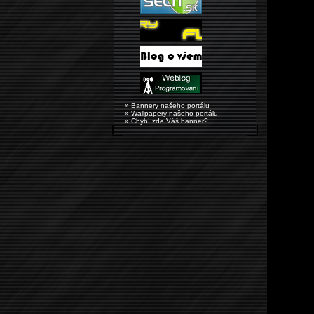
» Bannery našeho portálu
» Wallpapery našeho portálu
» Chybí zde Váš banner?