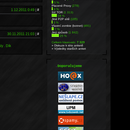
5 %
Placené Proxy
(278)
4 %
1.12.2011 0:49
|
#
Síť TOR
(1 313)
18 %
Jiné P2P sítě
(185)
3 %
Vlastní zombie (botnet)
(491)
7 %
Jiný způsob
(1 842)
30.11.2011 21:03
|
#
25 %
Celkem hlasovalo:
7 329
» Diskuze k této anketě
ly . Dík
» Výsledky starších anket
.
Doporučujeme