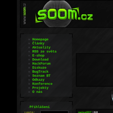
Homepage
Články
Aktuality
RSS ze světa
E-shop
Download
HackForum
Diskuze
BugTrack
Seznam BT
Odkazy
Konference
Projekty
O nás
.
Přihlášení
petaa007
|
L
o
gin: