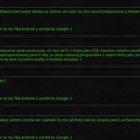
 v diskusi,mam jednu otazku za druhou ale kdyz se chci naucit programovat a nem
n se mu říká Android a vyrobil ho Google :)
estnanec jeste nezarucuje, ze neni de*il :) chybu jako SQL injection zvladne vyuzit 1
naprogramovanej pred X lety, co delal nasranej programator z externi firmy jako 
ze se sere na interni audity a kontrolu zdrojaku :)
zky?
n se mu říká Android a vyrobil ho Google :)
iskuzi admini smazte ale zajimalo by me jak treba takove skupiny jako LulzSecuri
n se mu říká Android a vyrobil ho Google :)