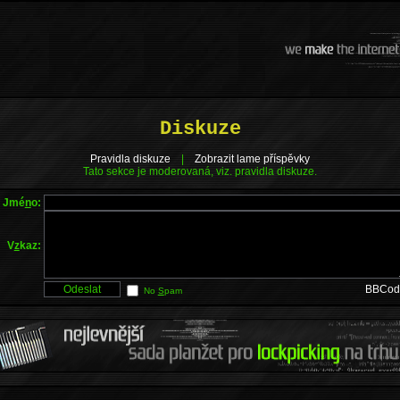
Diskuze
Pravidla diskuze
|
Zobrazit lame příspěvky
Tato sekce je moderovaná, viz. pravidla diskuze.
Jmé
n
o:
V
z
kaz:
BBCod
No
S
pam