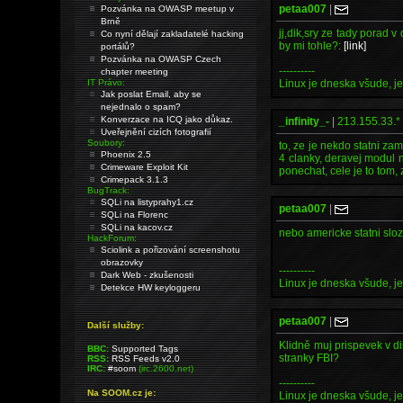
petaa007
|
Pozvánka na OWASP meetup v
Brně
jj,dik,sry ze tady porad
Co nyní dělají zakladatelé hacking
by mi tohle?:
[link]
portálů?
Pozvánka na OWASP Czech
----------
chapter meeting
IT Právo:
Linux je dneska všude, je
Jak poslat Email, aby se
nejednalo o spam?
Konverzace na ICQ jako důkaz.
_infinity_-
|
213.155.33.*
Uveřejnění cizích fotografií
Soubory:
to, ze je nekdo statni zam
Phoenix 2.5
4 clanky, deravej modul 
Crimeware Exploit Kit
ponechat, cele je to tom, 
Crimepack 3.1.3
BugTrack:
SQLi na listyprahy1.cz
petaa007
|
SQLi na Florenc
SQLi na kacov.cz
nebo americke statni slo
HackForum:
Sciolink a pořizování screenshotu
obrazovky
----------
Dark Web - zkušenosti
Linux je dneska všude, je
Detekce HW keyloggeru
petaa007
|
Další služby:
Klidně muj prispevek v d
BBC:
Supported Tags
stranky FBI?
RSS:
RSS Feeds v2.0
IRC:
#soom
(irc.2600.net)
----------
Na SOOM.cz je:
Linux je dneska všude, je