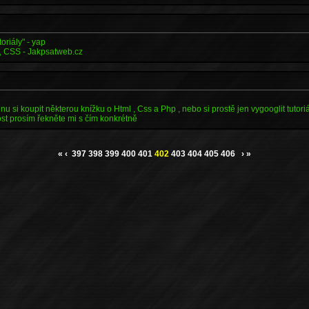
toriály" - yap
, CSS - Jakpsatweb.cz
nu si koupit některou knížku o Html , Css a Php , nebo si prostě jen vygooglit tutoriá
t prosím řekněte mi s čím konkrétně
«
‹
397
398
399
400
401
402
403
404
405
406
›
»