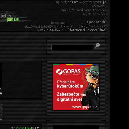
e
3.12.2011 9:43
|
#