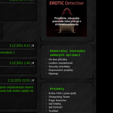
3.12.2011 9:31
|
#
.
Penetrační testování
ramatora ;)
webových aplikací
On-line příručka
3.12.2011 1:40
|
#
Lexikon zranitelností
Security checklisty
Doprovodné projekty
Nástroje
2.12.2011 22:01
|
#
lne nejstastnejsi reseni,
.
Projekty
odu tuto knihu radeji ne.
Kniha XSS v praxi (pdf)
Clickjacking Tester
Page Searcher
GET2MAIL
GET2POST
TestMail