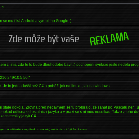
on?
n se mu říká Android a vyrobil ho Google :)
 cem zjistis, zda te to bude dlouhodobe bavit :) pochopeni syntaxe jeste nedela prog
210.249/10.5.50.*
. Je to jednodušší než C# a poběží jak na linuxu, tak na windows.
i stale dokola. Zrovna pred nedavnem se tu probiralo, ze sahat po Pascalu neni up
onekud odlisna od ostatnich jazyku a v praxi se s ni moc nesetkas. Takze z toho duv
zacatecniky jazyk C#.
ngem a uléháte s myšlenkou na něj, máte šanci být hackerem.