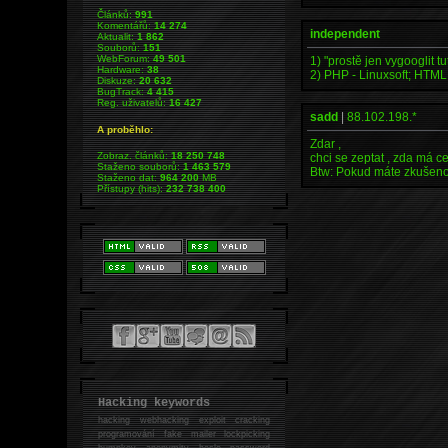
Článků:
991
Komentářů:
14 274
independent
Aktualit:
1 862
Souborů:
151
WebForum:
49 501
1) "prostě jen vygooglit tu
Hardware:
38
2) PHP - Linuxsoft; HTML
Diskuze:
20 632
BugTrack:
4 415
Reg. uživatelů:
16 427
sadd
|
88.102.198.*
A proběhlo:
Zdar ,
Zobraz. článků:
18 250 748
chci se zeptat , zda má ce
Staženo souborů:
1 463 579
Btw: Pokud máte zkušenos
Staženo dat:
964 200
MB
Přístupy (hits):
232 738 400
Hacking keywords
hacking
webhacking exploit cracking
programování fake mailer lockpicking
bumpkey anonymity heslo password