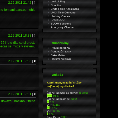
Lockpicking
2.12.2011 21:42
|
#
Soutěže
Brute Force Kalkulačka
am o tom ani paru,pomohlo
UNIX Time Converter
Hacking Games
IEwebDOOR
SOOM Sessions
Anonymity Checker
2.12.2011 18:38
|
#
5ti lete dite co si precte
.
Subdomény
prescas se muze v systemu
Právní poradna
Penetrační testy
Fake Mailer
Hackme webmail
2.12.2011 17:33
|
#
.
Anketa
Které anonymizační služby
nejčastěji využíváte?
Źádné, nemám co skrývat
(1 356)
2.12.2011 17:31
|
#
19 %
Žádné, nebojím se
(519)
ty dokazou hacknout treba
7 %
VPN
(746)
10 %
VPS
(263)
4 %
Free Proxy
(336)