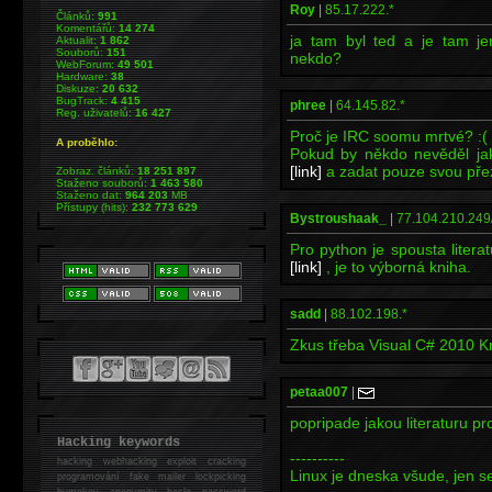
Roy
|
85.17.222.*
Článků:
991
Komentářů:
14 274
ja tam byl ted a je tam je
Aktualit:
1 862
Souborů:
151
nekdo?
WebForum:
49 501
Hardware:
38
Diskuze:
20 632
BugTrack:
4 415
phree
|
64.145.82.*
Reg. uživatelů:
16 427
Proč je IRC soomu mrtvé? :( 
A proběhlo:
Pokud by někdo nevěděl jak n
[link]
a zadat pouze svou přez
Zobraz. článků:
18 251 897
Staženo souborů:
1 463 580
Staženo dat:
964 203
MB
Přístupy (hits):
232 773 629
Bystroushaak_
|
77.104.210.249/
Pro python je spousta litera
[link]
, je to výborná kniha.
sadd
|
88.102.198.*
Zkus třeba Visual C# 2010 Kr
petaa007
|
popripade jakou literaturu p
Hacking keywords
----------
hacking
webhacking exploit cracking
Linux je dneska všude, jen se
programování fake mailer lockpicking
bumpkey anonymity heslo password