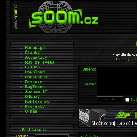
Homepage
Články
Pravidla disku
Aktuality
Tato sekce je mo
RSS ze světa
E-shop
Jmé
n
o:
Download
HackForum
Diskuze
V
z
kaz:
BugTrack
Seznam BT
Odkazy
No
Konference
Projekty
O nás
.
Přihlášení
-
|
213.192.3.*
L
o
gin: