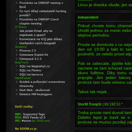
----------
Pozvánka na OWASP meetup v
Linux je dneska všude, jen se
Brně
Co nyní dělají zakladatelé hacking
portálů?
independent
Pozvánka na OWASP Czech
chapter meeting
Pokud chcete tomu channel
IT Právo:
chodit jednou za mesic nebo 
Jak poslat Email, aby se
stejnou periodou.
nejednalo o spam?
Konverzace na ICQ jako důkaz.
Uveřejnění cizích fotografií
Proste se domluvte v co nejv
Soubory:
den od 19:00 a fakt to tam
Phoenix 2.5
postrehli, ze nekdo prisel atp
Crimeware Exploit Kit
Crimepack 3.1.3
BugTrack:
Pak se zakecate, zjistite kd
SQLi na listyprahy1.cz
zacnete se tam schazet castej
SQLi na Florenc
skoro fulltime. Diky tomu 
SQLi na kacov.cz
pripojite. Jen jeden takov
HackForum:
protoze tam bude vetsinu ca
Sciolink a pořizování screenshotu
obrazovky
Dark Web - zkušenosti
Takze tak nejak..
Detekce HW keyloggeru
StorM Troop3r
|
89.190.52.*
Další služby:
Treba proste neni duvod tam c
BBC:
Supported Tags
Daleko lepsi je bavit se 
RSS:
RSS Feeds v2.0
IRC:
#soom
(irc.2600.net)
protoze se muzou pozdeji zapoj
Na SOOM.cz je: