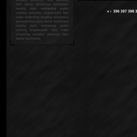
hack
hacker anonymous hackforums
hacking
heslo webhacking exploit
«
‹
396
397
398
cracking anonymity programování fake
mailer lockpicking bumpkey anonymous
password hack proxy hacker hackforums
hacking heslo webhacking exploit
cracking programování fake mailer
lockpicking bumpkey password hack
hacker
hackforums