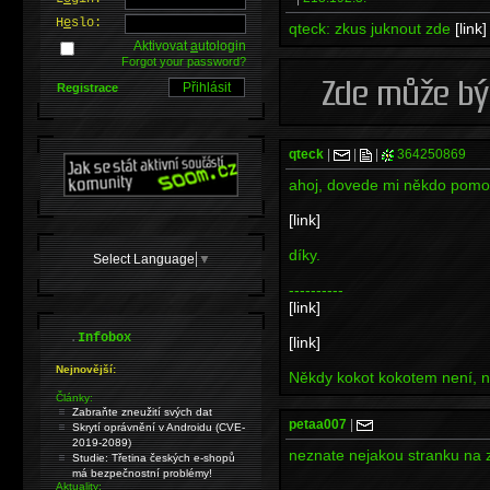
H
e
slo:
qteck: zkus juknout zde
[link]
Aktivovat
a
utologin
Forgot your password?
Registrace
qteck
|
|
|
364250869
ahoj, dovede mi někdo pomo
[link]
díky.
Select Language
▼
----------
[link]
.
Infobox
[link]
Nejnovější:
Někdy kokot kokotem není, ně
Články:
Zabraňte zneužití svých dat
petaa007
|
Skrytí oprávnění v Androidu (CVE-
2019-2089)
neznate nejakou stranku na 
Studie: Třetina českých e-shopů
má bezpečnostní problémy!
Aktuality: