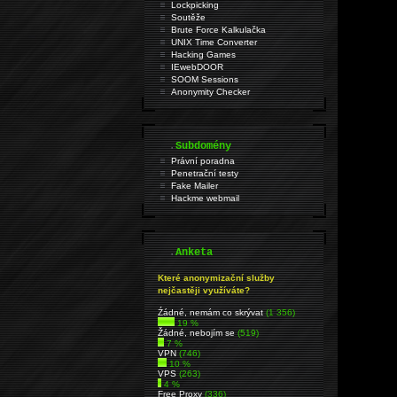
Lockpicking
Soutěže
Brute Force Kalkulačka
UNIX Time Converter
Hacking Games
IEwebDOOR
SOOM Sessions
Anonymity Checker
.
Subdomény
Právní poradna
Penetrační testy
Fake Mailer
Hackme webmail
.
Anketa
Které anonymizační služby
nejčastěji využíváte?
Źádné, nemám co skrývat
(1 356)
19 %
Žádné, nebojím se
(519)
7 %
VPN
(746)
10 %
VPS
(263)
4 %
Free Proxy
(336)