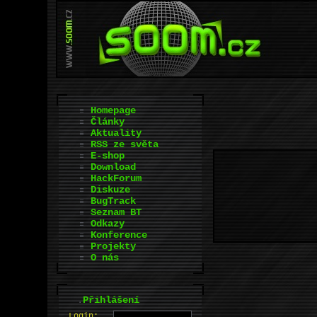
Homepage
Články
Aktuality
RSS ze světa
E-shop
Download
HackForum
Diskuze
BugTrack
Seznam BT
Odkazy
Konference
Projekty
O nás
.
Přihlášení
L
o
gin: