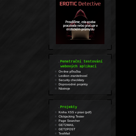
.
Penetrační testování
webových aplikací
On-line příručka
Lexikon zranitelností
Security checklisty
Doprovodné projekty
Nástroje
.
Projekty
Kniha XSS v praxi (pdf)
Clickjacking Tester
Page Searcher
GET2MAIL
GET2POST
TestMail