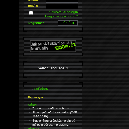
H
e
slo:
Aktivovat
a
utologin
Forgot your password?
Registrace
Select Language
▼
.
Infobox
Nejnovější:
Články:
Zabraňte zneužití svých dat
Skrytí oprávnění v Androidu (CVE-
2019-2089)
Studie: Třetina českých e-shopů
má bezpečnostní problémy!
Aktuality: