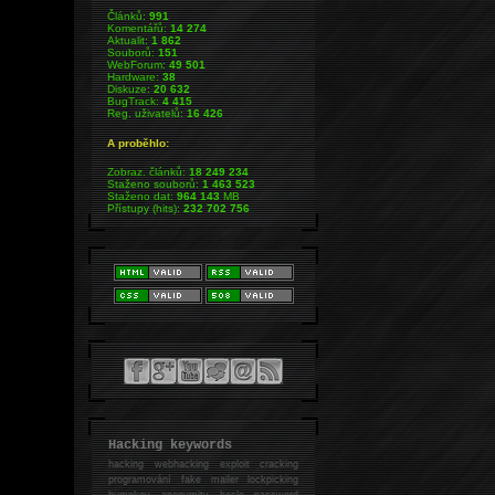
Článků:
991
Komentářů:
14 274
Aktualit:
1 862
Souborů:
151
WebForum:
49 501
Hardware:
38
Diskuze:
20 632
BugTrack:
4 415
Reg. uživatelů:
16 426
A proběhlo:
Zobraz. článků:
18 249 234
Staženo souborů:
1 463 523
Staženo dat:
964 143
MB
Přístupy (hits):
232 702 756
Hacking keywords
hacking
webhacking exploit cracking
programování fake mailer lockpicking
bumpkey anonymity heslo password