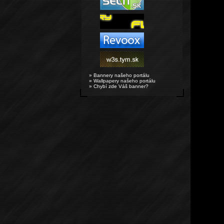
» Bannery našeho portálu
» Wallpapery našeho portálu
» Chybí zde Váš banner?