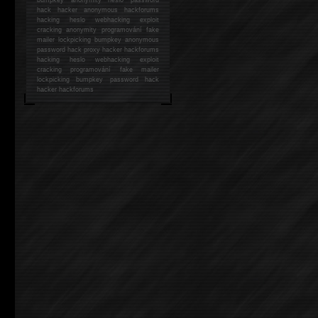
hack
hacker anonymous hackforums
hacking
heslo webhacking exploit
cracking anonymity programování fake
mailer lockpicking bumpkey anonymous
password hack proxy hacker hackforums
hacking heslo webhacking exploit
cracking programování fake mailer
lockpicking bumpkey password hack
hacker
hackforums