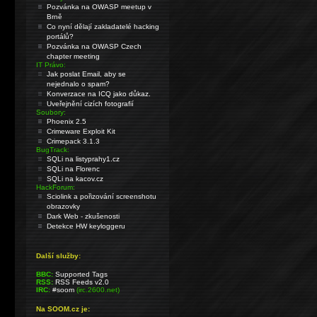
Pozvánka na OWASP meetup v
Brně
Co nyní dělají zakladatelé hacking
portálů?
Pozvánka na OWASP Czech
chapter meeting
IT Právo:
Jak poslat Email, aby se
nejednalo o spam?
Konverzace na ICQ jako důkaz.
Uveřejnění cizích fotografií
Soubory:
Phoenix 2.5
Crimeware Exploit Kit
Crimepack 3.1.3
BugTrack:
SQLi na listyprahy1.cz
SQLi na Florenc
SQLi na kacov.cz
HackForum:
Sciolink a pořizování screenshotu
obrazovky
Dark Web - zkušenosti
Detekce HW keyloggeru
Další služby:
BBC:
Supported Tags
RSS:
RSS Feeds v2.0
IRC:
#soom
(irc.2600.net)
Na SOOM.cz je: