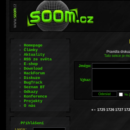
Homepage
Články
Pravidla disku
Aktuality
Tato sekce je mo
RSS ze světa
E-shop
Jmé
n
o:
Download
HackForum
Diskuze
V
z
kaz:
BugTrack
Seznam BT
Odkazy
No
Konference
Projekty
O nás
«
‹
1725
1726
1727
17
.
Přihlášení
L
o
gin: