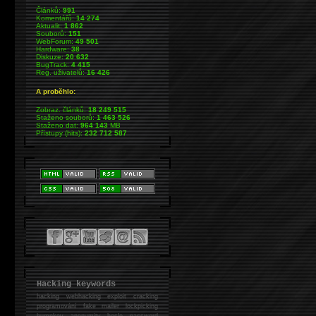
Článků:
991
Komentářů:
14 274
Aktualit:
1 862
Souborů:
151
WebForum:
49 501
Hardware:
38
Diskuze:
20 632
BugTrack:
4 415
Reg. uživatelů:
16 426
A proběhlo:
Zobraz. článků:
18 249 515
Staženo souborů:
1 463 526
Staženo dat:
964 143
MB
Přístupy (hits):
232 712 587
Hacking keywords
hacking
webhacking exploit cracking
programování fake mailer lockpicking
bumpkey anonymity heslo password