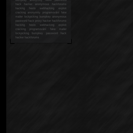
hack
hacker anonymous hackforums
hacking
heslo webhacking exploit
cracking anonymity programování fake
mailer lockpicking bumpkey anonymous
password hack proxy hacker hackforums
hacking heslo webhacking exploit
cracking programování fake mailer
lockpicking bumpkey password hack
hacker
hackforums