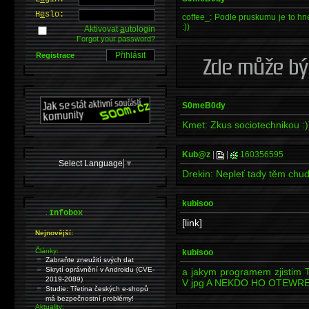
H
e
slo:
coffee_: Podle pruskumu je to hn
:))
Aktivovat
a
utologin
Forgot your password?
Registrace
S0meB0dy
Kmet: Zkus sociotechnikou :)))
Kub@z
|
|
160356595
Select Language
▼
Drekin: Nepleť tady těm chud
kubisoo
.
Infobox
[link]
Nejnovější:
Články:
kubisoo
Zabraňte zneužití svých dat
Skrytí oprávnění v Androidu (CVE-
a jakym programem zjist
2019-2089)
V jpg A NEKDO HO OTEWRE
Studie: Třetina českých e-shopů
má bezpečnostní problémy!
Aktuality: