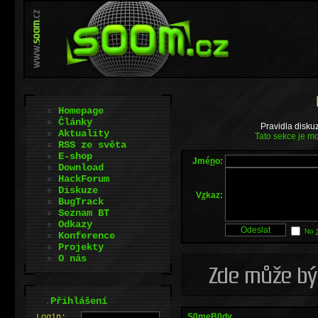
Homepage
Články
Pravidla disku
Aktuality
Tato sekce je mo
RSS ze světa
E-shop
Jmé
n
o:
Download
HackForum
Diskuze
V
z
kaz:
BugTrack
Seznam BT
Odkazy
No
Konference
Projekty
O nás
.
Přihlášení
S0meB0dy
L
o
gin: