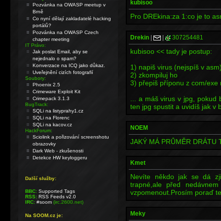
kubisoo
Pozvánka na OWASP meetup v
Brně
Pro DREkina:za 1:co je to a
Co nyní dělají zakladatelé hacking
portálů?
Pozvánka na OWASP Czech
Drekin
|
|
307254481
chapter meeting
IT Právo:
kubisoo << tady je postup:
Jak poslat Email, aby se
nejednalo o spam?
Konverzace na ICQ jako důkaz.
1) napiš virus (nejspíš v asm
Uveřejnění cizích fotografií
2) zkompiluj ho
Soubory:
3) přepiš příponu z com/exe 
Phoenix 2.5
Crimeware Exploit Kit
... a máš virus v jpg, pokud
Crimepack 3.1.3
BugTrack:
ten jpg spustit a uvidíš jak v
SQLi na listyprahy1.cz
SQLi na Florenc
SQLi na kacov.cz
NOEM
HackForum:
Sciolink a pořizování screenshotu
JAKÝ MÁ PRŮMĚR DRÁTU T
obrazovky
Dark Web - zkušenosti
Detekce HW keyloggeru
Kmet
Nevíte někdo jak se dá zji
Další služby:
trapné,ale před nedávnem
BBC:
Supported Tags
vzpomenout.Prosím poraď te
RSS:
RSS Feeds v2.0
IRC:
#soom
(irc.2600.net)
Meky
Na SOOM.cz je: