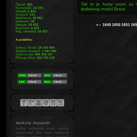
Tak to je husty soom uz 
Článků:
991
Komentářů:
14 274
dodelanej modul.Bravo
Aktualit:
1 862
Souborů:
151
WebForum:
49 501
Hardware:
38
«
‹
1649
1650
1651
16
Diskuze:
20 632
BugTrack:
4 415
Reg. uživatelů:
16 427
A proběhlo:
Zobraz. článků:
18 250 860
Staženo souborů:
1 463 580
Staženo dat:
964 203
MB
Přístupy (hits):
232 743 115
Hacking keywords
hacking
webhacking exploit cracking
programování fake mailer lockpicking
bumpkey anonymity heslo password