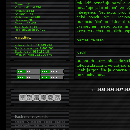
tak lidé označují sami a 
Článků:
991
považuje jako stupeň ve vý
Komentářů:
14 274
Aktualit:
1 862
inteligenci. Nechápu, proč
Souborů:
151
čeká soucit, ale u racion
WebForum:
49 501
Hardware:
38
potencionálně mohl dostat o
Diskuze:
20 632
výsměchem nebo posláním d
BugTrack:
4 415
Reg. uživatelů:
16 426
loosery nechce mít nikdo asp
A proběhlo:
pamatujte si to..
Zobraz. článků:
18 249 714
Staženo souborů:
1 463 563
Staženo dat:
964 185
MB
.czokl
Přístupy (hits):
232 720 040
presna definice toho i dalsic
takova zkracena verze(hodne
jinak jargon file je obecn
nezpochybnoval
«
‹
1625
1626
1627
16
Hacking keywords
hacking
webhacking exploit cracking
programování fake mailer lockpicking
bumpkey anonymity heslo password