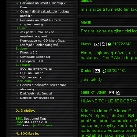
anubis
Pozvánka na OWASP meetup v
Brně
mislis si ze ti tu niekto len 
Co nyní dělají zakladatelé hacking
portálů?
Pozvánka na OWASP Czech
Macik
chapter meeting
IT Právo:
Prosim jak se da zjistit cizi 
Jak poslat Email, aby se
nejednalo o spam?
Konverzace na ICQ jako důkaz.
kiwos.
|
|
|
310722348
Uveřejnění cizích fotografií
Soubory:
Hmm, zajímavej názor, ale 
Phoenix 2.5
Crimeware Exploit Kit
hackerovi..." ne? Ale je to pr
Crimepack 3.1.3
BugTrack:
SQLi na listyprahy1.cz
Drekin
|
|
307254481
SQLi na Florenc
SQLi na kacov.cz
jj asi tak :))
HackForum:
Sciolink a pořizování screenshotu
obrazovky
child_of_3dom
|
|
Dark Web - zkušenosti
Detekce HW keyloggeru
HLAVNE TOHLE JE DOBRY:
Kdo je to lamer? A looser?
Další služby:
Havěť, špína, ubožák. Byl
BBC:
Supported Tags
ponížení před komunitou. Pod
RSS:
RSS Feeds v2.0
konzumuje zbytky kódů po ha
IRC:
#soom
(irc.2600.net)
na to nemá a většinou pro t
Na SOOM.cz je:
je vztah asi jako mezi rytí