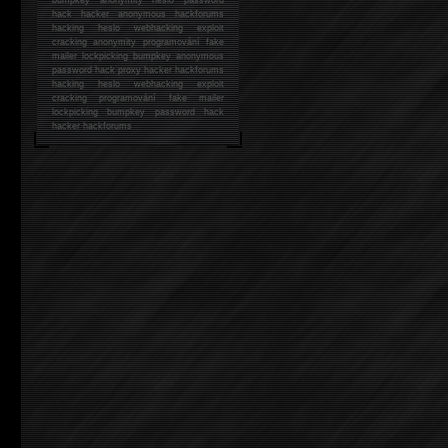
hack
hacker anonymous hackforums
hacking
heslo webhacking exploit
cracking anonymity programování fake
mailer lockpicking bumpkey anonymous
password hack proxy hacker hackforums
hacking heslo webhacking exploit
cracking programování fake mailer
lockpicking bumpkey password hack
hacker
hackforums