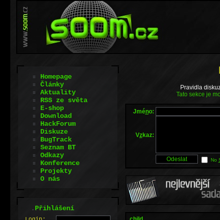
Homepage
Články
Pravidla disku
Aktuality
Tato sekce je mo
RSS ze světa
E-shop
Jmé
n
o:
Download
HackForum
Diskuze
V
z
kaz:
BugTrack
Seznam BT
Odkazy
No
Konference
Projekty
O nás
.
Přihlášení
child...
L
o
gin: