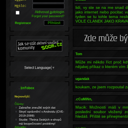
H
e
slo:
lidi, vy ste se na me snad 
jako internet nebo pocitac 
Aktivovat
a
utologin
Forgot your password?
tyden se tu tohle tema re
VOLE CLANEK JAKO KRAVA
Registrace
Tom
Může mi někdo říct proč kd
nějakej příkaz o kterém vím 
Select Language
▼
ugandak
koukam, ze jsem rozpoutal za
.
Infobox
Nejnovější:
.cCuMiNn,
Články:
Macik: Možnosti máš v mn
Zabraňte zneužití svých dat
poslední soubor vložený z
Skrytí oprávnění v Androidu (CVE-
2019-2089)
hledáš. Příště se přinejmenš
Studie: Třetina českých e-shopů
má bezpečnostní problémy!
Aktuality: