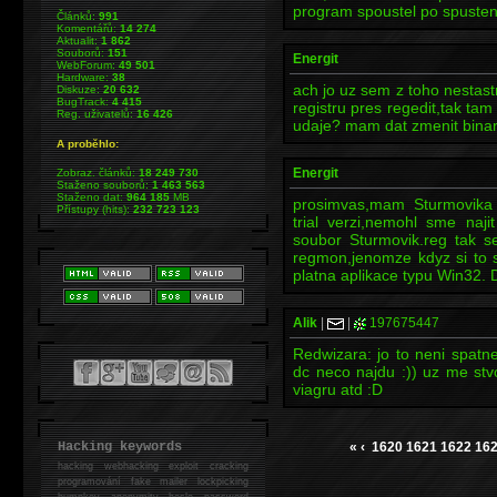
program spoustel po spuste
Článků:
991
Komentářů:
14 274
Aktualit:
1 862
Souborů:
151
Energit
WebForum:
49 501
Hardware:
38
ach jo uz sem z toho nestast
Diskuze:
20 632
BugTrack:
4 415
registru pres regedit,tak ta
Reg. uživatelů:
16 426
udaje? mam dat zmenit binar
A proběhlo:
Energit
Zobraz. článků:
18 249 730
Staženo souborů:
1 463 563
Staženo dat:
964 185
MB
prosimvas,mam Sturmovika (
Přístupy (hits):
232 723 123
trial verzi,nemohl sme naj
soubor Sturmovik.reg tak s
regmon,jenomze kdyz si to 
platna aplikace typu Win32. 
Alik
|
|
197675447
Redwizara: jo to neni spatne
dc neco najdu :)) uz me stv
viagru atd :D
Hacking keywords
«
‹
1620
1621
1622
16
hacking
webhacking exploit cracking
programování fake mailer lockpicking
bumpkey anonymity heslo password