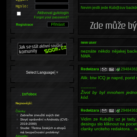
H
e
slo:
Nevim jestli jede Kub@zuv backdoor
Aktivovat
a
utologin
Forgot your password?
Registrace
new user
neznáte někdo nějakej backd
NWA.
Redwizara
|
|
|
2948436
Select Language
▼
Alik: btw ICQ je naprd, porid 
----------
Život by byl mnohem jedno
.
Infobox
kód.
Nejnovější:
Redwizara
|
|
|
2948436
Články:
Zabraňte zneužití svých dat
Vidim ze Kub@z uz je tady,
Skrytí oprávnění v Androidu (CVE-
desingu slo kliknout na poce
2019-2089)
Studie: Třetina českých e-shopů
clanky urciteho redaktora... 
má bezpečnostní problémy!
Aktuality: