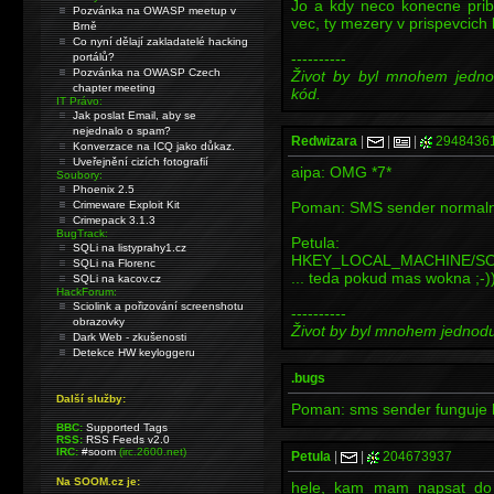
Jo a kdy neco konecne priby
Pozvánka na OWASP meetup v
vec, ty mezery v prispevcich b
Brně
Co nyní dělají zakladatelé hacking
----------
portálů?
Pozvánka na OWASP Czech
Život by byl mnohem jedno
chapter meeting
kód.
IT Právo:
Jak poslat Email, aby se
nejednalo o spam?
Redwizara
|
|
|
2948436
Konverzace na ICQ jako důkaz.
Uveřejnění cizích fotografií
aipa: OMG *7*
Soubory:
Phoenix 2.5
Crimeware Exploit Kit
Poman: SMS sender normalne 
Crimepack 3.1.3
BugTrack:
Petula:
SQLi na listyprahy1.cz
HKEY_LOCAL_MACHINE/SOWT
SQLi na Florenc
... teda pokud mas wokna ;-)
SQLi na kacov.cz
HackForum:
Sciolink a pořizování screenshotu
----------
obrazovky
Život by byl mnohem jednodu
Dark Web - zkušenosti
Detekce HW keyloggeru
.bugs
Další služby:
Poman: sms sender funguje 
BBC:
Supported Tags
RSS:
RSS Feeds v2.0
IRC:
#soom
(irc.2600.net)
Petula
|
|
204673937
Na SOOM.cz je:
hele, kam mam napsat do 