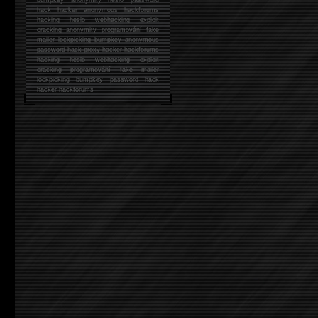
hack
hacker anonymous hackforums
hacking
heslo webhacking exploit
cracking anonymity programování fake
mailer lockpicking bumpkey anonymous
password hack proxy hacker hackforums
hacking heslo webhacking exploit
cracking programování fake mailer
lockpicking bumpkey password hack
hacker
hackforums