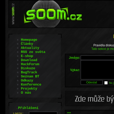
Homepage
Články
Pravidla disku
Aktuality
Tato sekce je mo
RSS ze světa
E-shop
Jmé
n
o:
Download
HackForum
Diskuze
V
z
kaz:
BugTrack
Seznam BT
Odkazy
No
Konference
Projekty
O nás
.
Přihlášení
***
L
o
gin: