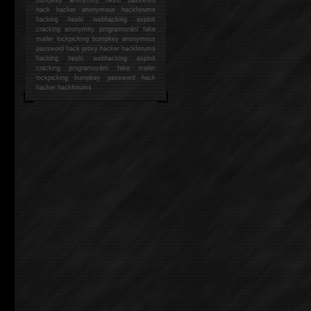
hack
hacker anonymous hackforums
hacking
heslo webhacking exploit
cracking anonymity programování fake
mailer lockpicking bumpkey anonymous
password hack proxy hacker hackforums
hacking heslo webhacking exploit
cracking programování fake mailer
lockpicking bumpkey password hack
hacker
hackforums