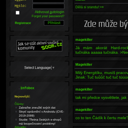
H
e
slo:
Dělá si srandu!:>¤
Aktivovat
a
utologin
Forgot your password?
Registrace
magekiller
Já mám akorát Hard-rock
tučnáka aaaaa tučnáka. >Ne
Magekiller
Select Language
▼
Milý Energitíku, musíš pracovat
Jinak: Tuč tuůůč tuč tuč túúúúú
.
Infobox
magekiller
Nejnovější:
tak mi předce vysvětlete, jak 
Články:
Zabraňte zneužití svých dat
magekiller
Skrytí oprávnění v Androidu (CVE-
2019-2089)
co to ten Čádík k čertu mele
Studie: Třetina českých e-shopů
má bezpečnostní problémy!
Aktuality: