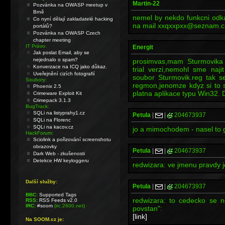
Martin-22
Pozvánka na OWASP meetup v
Brně
nemel by nekdo funkcni odk
Co nyní dělají zakladatelé hacking
na mail xxqxxpxx@seznam.c
portálů?
Pozvánka na OWASP Czech
chapter meeting
IT Právo:
Energit
Jak poslat Email, aby se
nejednalo o spam?
prosimvas,mam Sturmovika (
Konverzace na ICQ jako důkaz.
trial verzi,nemohl sme naj
Uveřejnění cizích fotografií
soubor Sturmovik.reg tak s
Soubory:
regmon,jenomze kdyz si to 
Phoenix 2.5
platna aplikace typu Win32. 
Crimeware Exploit Kit
Crimepack 3.1.3
BugTrack:
SQLi na listyprahy1.cz
Petula
|
|
204673937
SQLi na Florenc
SQLi na kacov.cz
jo a mimochodem - nasel to 
HackForum:
Sciolink a pořizování screenshotu
obrazovky
Petula
|
|
204673937
Dark Web - zkušenosti
Detekce HW keyloggeru
redwizara: ve jmenu pravdy j
Další služby:
Petula
|
|
204673937
BBC:
Supported Tags
redwizara: to cedecko se 
RSS:
RSS Feeds v2.0
IRC:
#soom
(irc.2600.net)
povstan":
[link]
Na SOOM.cz je: