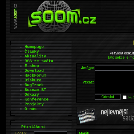
Homepage
Články
Pravidla disku
Aktuality
Tato sekce je mo
RSS ze světa
E-shop
Jmé
n
o:
Download
HackForum
Diskuze
V
z
kaz:
BugTrack
Seznam BT
Odkazy
No
Konference
Projekty
O nás
.
Přihlášení
Maník
L
o
gin: