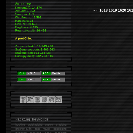
Článků:
991
Komentářů:
14 274
«
‹
1618
1619
1620
16
Aktualit:
1 862
Souborů:
151
WebForum:
49 501
Hardware:
38
Diskuze:
20 632
BugTrack:
4 415
Reg. uživatelů:
16 426
A proběhlo:
Zobraz. článků:
18 249 730
Staženo souborů:
1 463 563
Staženo dat:
964 185
MB
Přístupy (hits):
232 723 116
Hacking keywords
hacking
webhacking exploit cracking
programování fake mailer lockpicking
bumpkey anonymity heslo password