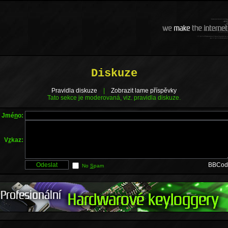
Diskuze
Pravidla diskuze
|
Zobrazit lame příspěvky
Tato sekce je moderovaná, viz. pravidla diskuze.
Jmé
n
o:
V
z
kaz:
BBCod
No
S
pam