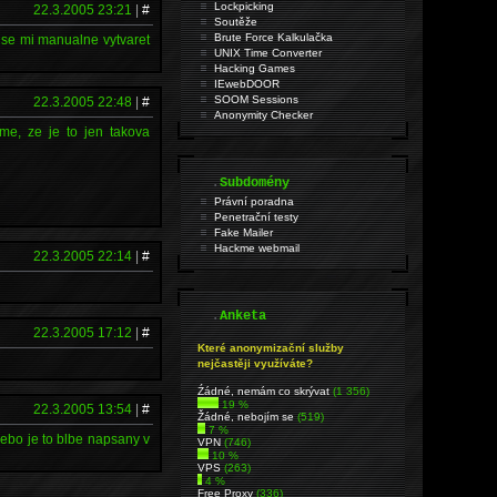
Lockpicking
22.3.2005 23:21
|
#
Soutěže
Brute Force Kalkulačka
e se mi manualne vytvaret
UNIX Time Converter
Hacking Games
IEwebDOOR
SOOM Sessions
22.3.2005 22:48
|
#
Anonymity Checker
me, ze je to jen takova
.
Subdomény
Právní poradna
Penetrační testy
Fake Mailer
Hackme webmail
22.3.2005 22:14
|
#
.
Anketa
22.3.2005 17:12
|
#
Které anonymizační služby
nejčastěji využíváte?
Źádné, nemám co skrývat
(1 356)
19 %
22.3.2005 13:54
|
#
Žádné, nebojím se
(519)
7 %
nebo je to blbe napsany v
VPN
(746)
10 %
VPS
(263)
4 %
Free Proxy
(336)