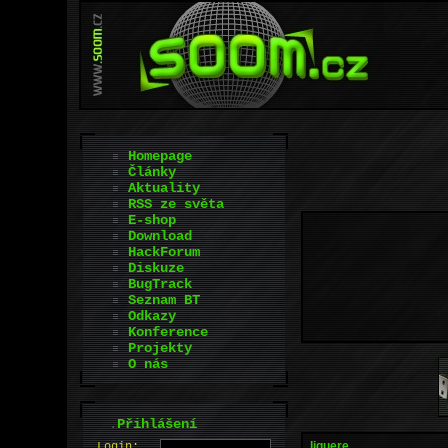
Homepage
Články
Aktuality
RSS ze světa
E-shop
Download
HackForum
Diskuze
BugTrack
Seznam BT
Odkazy
Konference
Projekty
O nás
.
Přihlášení
liguere
L
o
gin: