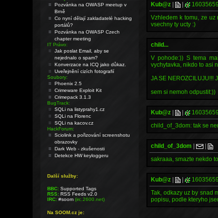
Kub@z
|
|
1603565
Pozvánka na OWASP meetup v
Brně
Vzhledem k tomu, ze uz ma
Co nyní dělají zakladatelé hacking
vsechny ty ucty :)
portálů?
Pozvánka na OWASP Czech
chapter meeting
child...
IT Právo:
Jak poslat Email, aby se
V pohode:)) S tema mai
nejednalo o spam?
vychytavka, nikdo to asi 
Konverzace na ICQ jako důkaz.
Uveřejnění cizích fotografií
Soubory:
JA SE NEROZCILUJU!!! 
Phoenix 2.5
Crimeware Exploit Kit
sem si nemoh odpustit:))
Crimepack 3.1.3
BugTrack:
SQLi na listyprahy1.cz
Kub@z
|
|
1603565
SQLi na Florenc
SQLi na kacov.cz
child_of_3dom: tak se ner
HackForum:
Sciolink a pořizování screenshotu
obrazovky
child_of_3dom
|
|
Dark Web - zkušenosti
Detekce HW keyloggeru
sakraaa, smazte nekdo to
Další služby:
Kub@z
|
|
1603565
BBC:
Supported Tags
Tak, odkazy uz by snad me
RSS:
RSS Feeds v2.0
popisu, podle kteryho jse
IRC:
#soom
(irc.2600.net)
Na SOOM.cz je: