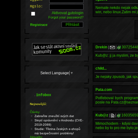
H
e
slo:
Nemate nekdo nejak odkaz 
win, nebo linux.Zatim mi 
Aktivovat
a
utologin
Forgot your password?
Registrace
Drekin
|
|
3072544
Kub@z: jj ja myslim, ze b
child...
Select Language
▼
Je nejaky zpusob, jak sp
Pata.com
.
Infobox
Potřeboval bych program
posle na Pata.cz@sezna
Nejnovější:
Články:
Kub@z
|
|
1603565
Zabraňte zneužití svých dat
Skrytí oprávnění v Androidu (CVE-
Mimochodem - kdysi davn
2019-2089)
nebo by to pro me bylo 
Studie: Třetina českých e-shopů
má bezpečnostní problémy!
Aktuality: