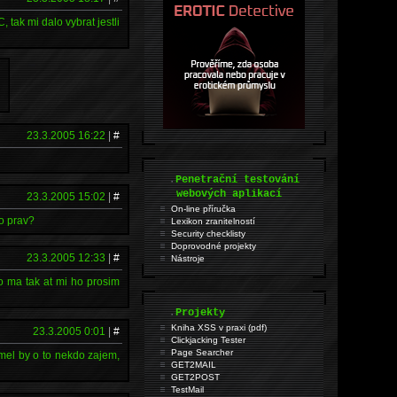
tak mi dalo vybrat jestli
23.3.2005 16:22
|
#
.
Penetrační testování
webových aplikací
23.3.2005 15:02
|
#
On-line příručka
bo prav?
Lexikon zranitelností
Security checklisty
Doprovodné projekty
23.3.2005 12:33
|
#
Nástroje
o ma tak at mi ho prosim
.
Projekty
Kniha XSS v praxi (pdf)
23.3.2005 0:01
|
#
Clickjacking Tester
Page Searcher
mel by o to nekdo zajem,
GET2MAIL
GET2POST
TestMail