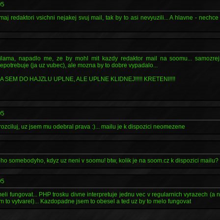
95
j redaktori vsichni nejakej svuj mail, tak by to asi nevyuzili... A hlavne - nechc
lama, napadlo me, ze by mohl mit kazdy redaktor mail na soomu... samozrej
nepotrebuje (ja uz vubec), ale mozna by to dobre vypadalo...
JA SEM DO HAJZLU UPLNE, ALE UPLNE KLIDNEJ!!!!! KRETENI!!!!
95
ozciluj, uz jsem mu odebral prava :)... mailu je k dispozici neomezene
ho somebodyho, kdyz uz neni v soomu! btw, kolik je na soom.cz k dispozici mailu?
95
li fungovat... PHP trosku divne interpretuje jednu vec v regularnich vyrazech (a 
m to vytvarel)... Kazdopadne jsem to obesel a ted uz by to melo fungovat