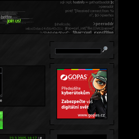
e
23.3.2005 18:17
|
#