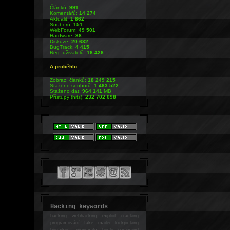
Článků:
991
Komentářů:
14 274
Aktualit:
1 862
Souborů:
151
WebForum:
49 501
Hardware:
38
Diskuze:
20 632
BugTrack:
4 415
Reg. uživatelů:
16 426
A proběhlo:
Zobraz. článků:
18 249 215
Staženo souborů:
1 463 522
Staženo dat:
964 141
MB
Přístupy (hits):
232 702 098
Hacking keywords
hacking
webhacking exploit cracking
programování fake mailer lockpicking
bumpkey anonymity heslo password