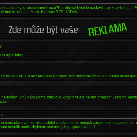
na stranky, s nastavenim linuxu?Potreboval bych to nastavit, aby kdyz bootuju PC, 
jde bud to, nebo to.Mam distribuci RED HAT.dik
81
y to bylo dobry
ustit na Win XP pro bez prav exe program, bez sloziteho ziskavani admin hesel ne
 na tvoření virů.Mám doma zdrojove kody viru ale ne ten program.Jestli ho nekd
m.cz
95
o jsem planoval, ze bych udelal posilani soukromejch zprav mezi uzivatelema - 
jenom nekolik hodin zbytecne stravenejch programovanim?