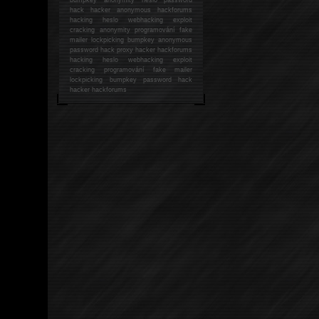
hack
hacker anonymous hackforums
hacking
heslo webhacking exploit
cracking anonymity programování fake
mailer lockpicking bumpkey anonymous
password hack proxy hacker hackforums
hacking heslo webhacking exploit
cracking programování fake mailer
lockpicking bumpkey password hack
hacker
hackforums