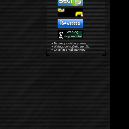
» Bannery našeho portálu
» Wallpapery našeho portálu
» Chybí zde Váš banner?