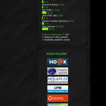
5 %
Placené Proxy
(278)
4 %
Síť TOR
(1 313)
18 %
Jiné P2P sítě
(185)
3 %
Vlastní zombie (botnet)
(491)
7 %
Jiný způsob
(1 842)
25 %
Celkem hlasovalo:
7 329
» Diskuze k této anketě
» Výsledky starších anket
.
Doporučujeme