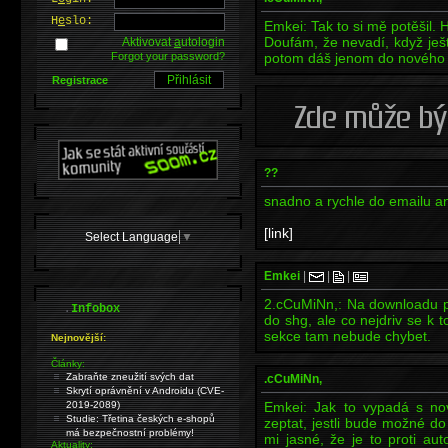
H
e
slo:
Emkei: Tak to si mě potěšil.
Doufám, že nevadí, když ješ
Aktivovat
a
utologin
Forgot your password?
potom dáš jenom do nového 
Registrace
??
snadno a rychle do emailu a
[link]
Select Language
▼
Emkei
|
|
|
2.cCuMiNn,: Na downloadu pra
.
Infobox
do shg, ale co nejdriv se k 
sekce tam nebude chybet.
Nejnovější:
Články:
Zabraňte zneužití svých dat
.cCuMiNn,
Skrytí oprávnění v Androidu (CVE-
2019-2089)
Emkei: Jak to vypadá s n
Studie: Třetina českých e-shopů
zeptat, jestli bude možné do
má bezpečnostní problémy!
mi jasné, že je to proti a
Aktuality: