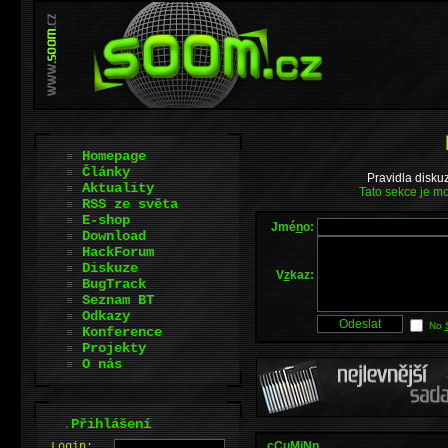
Homepage
Články
Pravidla disku
Aktuality
Tato sekce je mo
RSS ze světa
E-shop
Jmé
n
o:
Download
HackForum
Diskuze
V
z
kaz:
BugTrack
Seznam BT
Odkazy
No
Konference
Projekty
O nás
.
Přihlášení
.cCuMiNn,
L
o
gin: