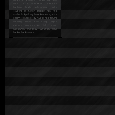
hack
hacker anonymous hackforums
hacking
heslo webhacking exploit
cracking anonymity programování fake
mailer lockpicking bumpkey anonymous
password hack proxy hacker hackforums
hacking heslo webhacking exploit
cracking programování fake mailer
lockpicking bumpkey password hack
hacker
hackforums