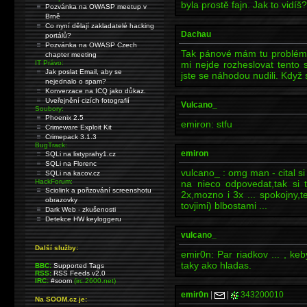
byla prostě fajn. Jak to vidíš?
Pozvánka na OWASP meetup v
Brně
Co nyní dělají zakladatelé hacking
Dachau
portálů?
Pozvánka na OWASP Czech
Tak pánové mám tu problém 
chapter meeting
IT Právo:
mi nejde rozheslovat tento
Jak poslat Email, aby se
jste se náhodou nudili. Když
nejednalo o spam?
Konverzace na ICQ jako důkaz.
Uveřejnění cizích fotografií
Vulcano_
Soubory:
Phoenix 2.5
emiron: stfu
Crimeware Exploit Kit
Crimepack 3.1.3
BugTrack:
emiron
SQLi na listyprahy1.cz
SQLi na Florenc
vulcano_ : omg man - cital si
SQLi na kacov.cz
HackForum:
na nieco odpovedat,tak si t
Sciolink a pořizování screenshotu
2x,mozno i 3x ... spokojny,
obrazovky
tovjimi) blbostami ...
Dark Web - zkušenosti
Detekce HW keyloggeru
vulcano_
Další služby:
emir0n: Par riadkov ... , ke
taky ako hladas.
BBC:
Supported Tags
RSS:
RSS Feeds v2.0
IRC:
#soom
(irc.2600.net)
emir0n
|
|
343200010
Na SOOM.cz je: