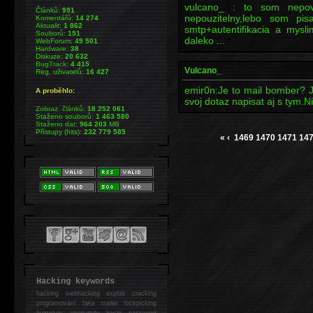
vulcano_ : to som nepov
Článků:
991
nepouzitelny,lebo som pi
Komentářů:
14 274
Aktualit:
1 862
smtp+autentifikacia a mys
Souborů:
151
daleko ...
WebForum:
49 501
Hardware:
38
Diskuze:
20 632
BugTrack:
4 415
Vulcano_
Reg. uživatelů:
16 427
emir0n:Je to mail bomber? 
A proběhlo:
svoj dotaz napisat aj s tym.N
Zobraz. článků:
18 252 061
Staženo souborů:
1 463 580
Staženo dat:
964 203
MB
Přístupy (hits):
232 779 585
«
‹
1469
1470
1471
14
Hacking keywords
hacking
webhacking exploit cracking
programování fake mailer lockpicking
bumpkey anonymity heslo password