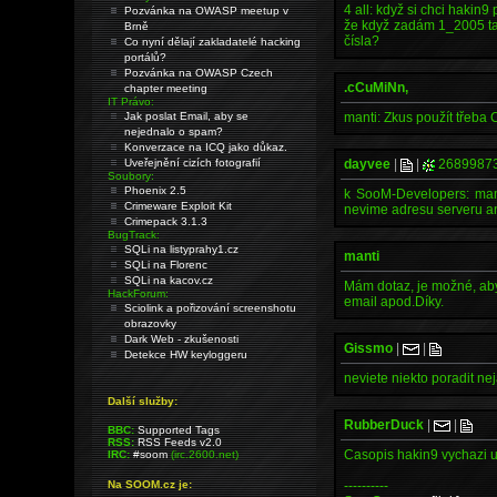
4 all: když si chci hakin9
Pozvánka na OWASP meetup v
že když zadám 1_2005 tak
Brně
čísla?
Co nyní dělají zakladatelé hacking
portálů?
Pozvánka na OWASP Czech
.cCuMiNn,
chapter meeting
IT Právo:
Jak poslat Email, aby se
manti: Zkus použít třeba 
nejednalo o spam?
Konverzace na ICQ jako důkaz.
Uveřejnění cizích fotografií
dayvee
|
|
2689987
Soubory:
Phoenix 2.5
k SooM-Developers: mame
Crimeware Exploit Kit
nevime adresu serveru an
Crimepack 3.1.3
BugTrack:
SQLi na listyprahy1.cz
manti
SQLi na Florenc
SQLi na kacov.cz
Mám dotaz, je možné, ab
HackForum:
email apod.Díky.
Sciolink a pořizování screenshotu
obrazovky
Dark Web - zkušenosti
Gissmo
|
|
Detekce HW keyloggeru
neviete niekto poradit ne
Další služby:
RubberDuck
|
|
BBC:
Supported Tags
RSS:
RSS Feeds v2.0
Casopis hakin9 vychazi uz
IRC:
#soom
(irc.2600.net)
Na SOOM.cz je:
----------