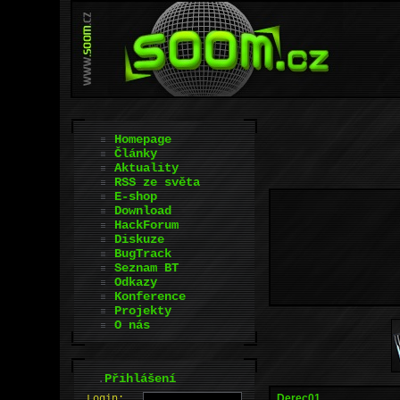
Homepage
Články
Aktuality
RSS ze světa
E-shop
Download
HackForum
Diskuze
BugTrack
Seznam BT
Odkazy
Konference
Projekty
O nás
.
Přihlášení
Derec01
L
o
gin: