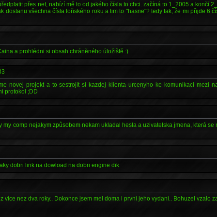
 předplatit přes net, nabízí mě to od jakého čísla to chci. začíná to 1_2005 a končí 
 dostanu všechna čísla loňského roku a tim to "hasne"? tedy tak, že mi přijde 6
Caina a prohlédni si obsah chráněného úložiště :)
33
 novej projekt a to sestrojit si kazdej klienta urcenyho ke komunikaci mezi na
i protokol ;DD
y my comp nejakym způsobem nekam ukladal hesla a uzivatelska jmena, která se 
jaky dobri link na dowload na dobri engine dik
 vice nez dva roky.. Dokonce jsem mel doma i prvni jeho vydani.. Bohuzel vzalo za