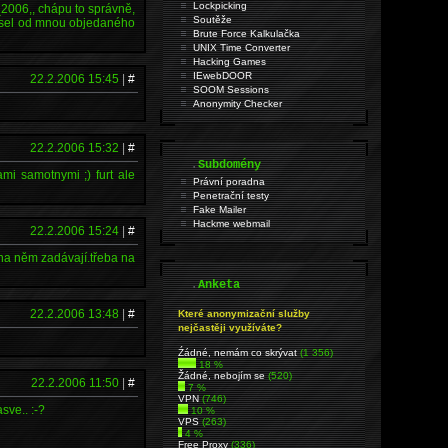
Lockpicking
2_2006,, chápu to správně,
Soutěže
 čísel od mnou objedaného
Brute Force Kalkulačka
UNIX Time Converter
Hacking Games
IEwebDOOR
22.2.2006 15:45
|
#
SOOM Sessions
Anonymity Checker
22.2.2006 15:32
|
#
.
Subdomény
mi samotnymi ;) furt ale
Právní poradna
Penetrační testy
Fake Mailer
Hackme webmail
22.2.2006 15:24
|
#
na něm zadávají.třeba na
.
Anketa
22.2.2006 13:48
|
#
Které anonymizační služby
nejčastěji využíváte?
Źádné, nemám co skrývat
(1 356)
18 %
Žádné, nebojím se
(520)
22.2.2006 11:50
|
#
7 %
VPN
(746)
sve.. :-?
10 %
VPS
(263)
4 %
Free Proxy
(336)