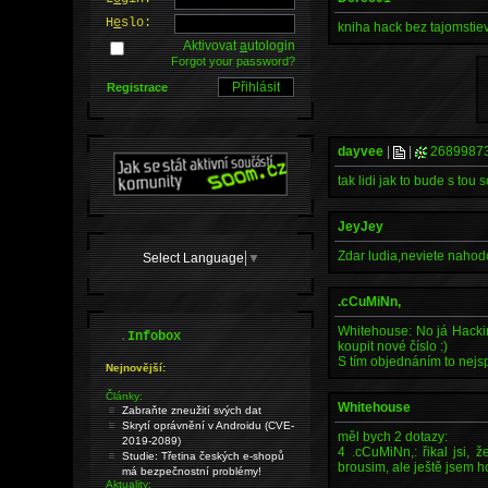
H
e
slo:
kniha hack bez tajomstie
Aktivovat
a
utologin
Forgot your password?
Registrace
dayvee
|
|
2689987
tak lidi jak to bude s tou
JeyJey
Zdar ludia,neviete nahod
Select Language
▼
.cCuMiNn,
Whitehouse: No já Hacking
.
Infobox
koupit nové číslo :)
S tím objednáním to nejsp
Nejnovější:
Články:
Whitehouse
Zabraňte zneužití svých dat
Skrytí oprávnění v Androidu (CVE-
měl bych 2 dotazy:
2019-2089)
4 .cCuMiNn,: řikal jsi, 
Studie: Třetina českých e-shopů
brousim, ale ještě jsem h
má bezpečnostní problémy!
Aktuality: