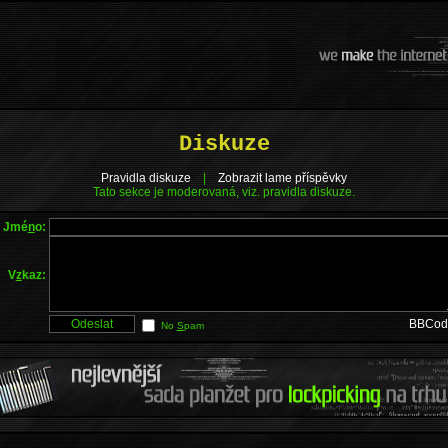
Diskuze
Pravidla diskuze
|
Zobrazit lame příspěvky
Tato sekce je moderovaná, viz. pravidla diskuze.
Jmé
n
o:
V
z
kaz:
BBCod
No
S
pam