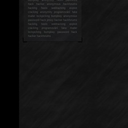
hack
hacker anonymous hackforums
hacking
heslo webhacking exploit
cracking anonymity programování fake
mailer lockpicking bumpkey anonymous
password hack proxy hacker hackforums
hacking heslo webhacking exploit
cracking programování fake mailer
lockpicking bumpkey password hack
hacker
hackforums