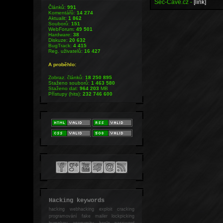
Sec-Cave.cz -
[link]
Článků:
991
Komentářů:
14 274
Aktualit:
1 862
Souborů:
151
WebForum:
49 501
Hardware:
38
Diskuze:
20 632
BugTrack:
4 415
Reg. uživatelů:
16 427
A proběhlo:
Zobraz. článků:
18 250 895
Staženo souborů:
1 463 580
Staženo dat:
964 203
MB
Přístupy (hits):
232 746 600
Hacking keywords
hacking
webhacking exploit cracking
programování fake mailer lockpicking
bumpkey anonymity heslo password