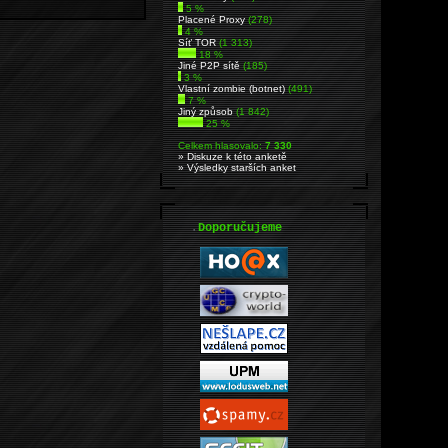
5 %
Placené Proxy
(278)
4 %
Síť TOR
(1 313)
18 %
Jiné P2P sítě
(185)
3 %
Vlastní zombie (botnet)
(491)
7 %
Jiný způsob
(1 842)
25 %
Celkem hlasovalo:
7 330
» Diskuze k této anketě
» Výsledky starších anket
.
Doporučujeme