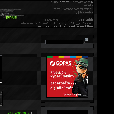
e
22.2.2006 20:50
|
#