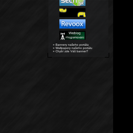
» Bannery našeho portálu
» Wallpapery našeho portálu
» Chybí zde Váš banner?