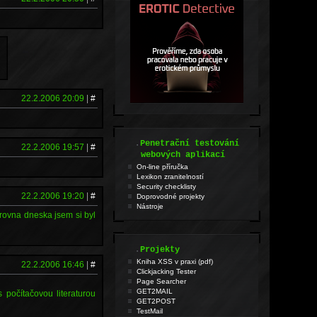
22.2.2006 20:09
|
#
.
Penetrační testování
22.2.2006 19:57
|
#
webových aplikací
On-line příručka
Lexikon zranitelností
Security checklisty
22.2.2006 19:20
|
#
Doprovodné projekty
Nástroje
Zrovna dneska jsem si byl
.
Projekty
Kniha XSS v praxi (pdf)
22.2.2006 16:46
|
#
Clickjacking Tester
Page Searcher
GET2MAIL
 počítačovou literaturou
GET2POST
TestMail