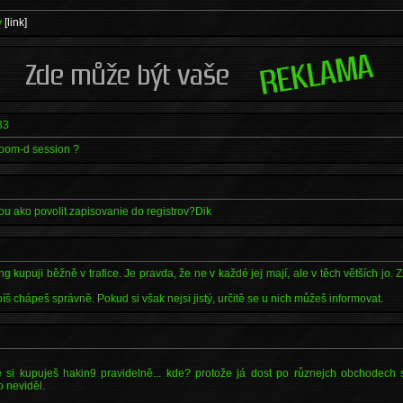
v
[link]
33
 soom-d session ?
ou ako povolit zapisovanie do registrov?Dik
 kupuji běžně v trafice. Je pravda, že ne v každé jej mají, ale v těch větších jo. 
íš chápeš správně. Pokud si však nejsi jistý, určitě se u nich můžeš informovat.
že si kupuješ hakin9 pravidelně... kde? protože já dost po různejch obchodech s
o neviděl.