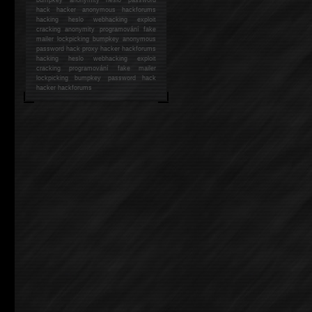
hack
hacker anonymous hackforums
hacking
heslo webhacking exploit
cracking anonymity programování fake
mailer lockpicking bumpkey anonymous
password hack proxy hacker hackforums
hacking heslo webhacking exploit
cracking programování fake mailer
lockpicking bumpkey password hack
hacker
hackforums