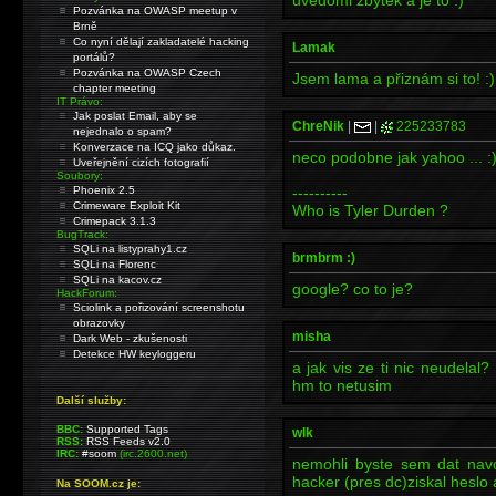
uvedomi zbytek a je to :)
Pozvánka na OWASP meetup v
Brně
Co nyní dělají zakladatelé hacking
Lamak
portálů?
Pozvánka na OWASP Czech
Jsem lama a přiznám si to! :)
chapter meeting
IT Právo:
Jak poslat Email, aby se
ChreNik
|
|
225233783
nejednalo o spam?
Konverzace na ICQ jako důkaz.
neco podobne jak yahoo ... :
Uveřejnění cizích fotografií
Soubory:
Phoenix 2.5
----------
Crimeware Exploit Kit
Who is Tyler Durden ?
Crimepack 3.1.3
BugTrack:
SQLi na listyprahy1.cz
brmbrm :)
SQLi na Florenc
SQLi na kacov.cz
google? co to je?
HackForum:
Sciolink a pořizování screenshotu
obrazovky
misha
Dark Web - zkušenosti
Detekce HW keyloggeru
a jak vis ze ti nic neudelal?
hm to netusim
Další služby:
BBC:
Supported Tags
wlk
RSS:
RSS Feeds v2.0
IRC:
#soom
(irc.2600.net)
nemohli byste sem dat navod
hacker (pres dc)ziskal heslo 
Na SOOM.cz je: