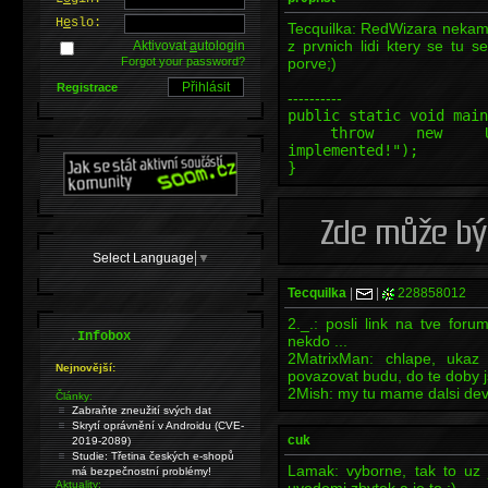
H
e
slo:
Tecquilka: RedWizara nekam z
z prvnich lidi ktery se tu 
Aktivovat
a
utologin
Forgot your password?
porve;)
Registrace
----------
public static void main
throw new Unsuppo
implemented!");
}
Select Language
▼
Tecquilka
|
|
228858012
2._.: posli link na tve forum
.
Infobox
nekdo ...
2MatrixMan: chlape, uka
Nejnovější:
povazovat budu, do te doby j
2Mish: my tu mame dalsi de
Články:
Zabraňte zneužití svých dat
Skrytí oprávnění v Androidu (CVE-
cuk
2019-2089)
Studie: Třetina českých e-shopů
Lamak: vyborne, tak to uz j
má bezpečnostní problémy!
Aktuality: