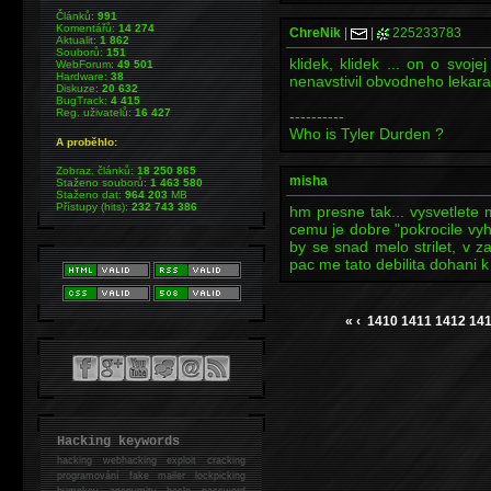
Článků:
991
Komentářů:
14 274
ChreNik
|
|
225233783
Aktualit:
1 862
Souborů:
151
klidek, klidek ... on o svoje
WebForum:
49 501
Hardware:
38
nenavstivil obvodneho lekara
Diskuze:
20 632
BugTrack:
4 415
Reg. uživatelů:
16 427
----------
Who is Tyler Durden ?
A proběhlo:
Zobraz. článků:
18 250 865
misha
Staženo souborů:
1 463 580
Staženo dat:
964 203
MB
Přístupy (hits):
232 743 386
hm presne tak... vysvetlete 
cemu je dobre "pokrocile vyhl
by se snad melo strilet, v 
pac me tato debilita dohani k 
«
‹
1410
1411
1412
14
Hacking keywords
hacking
webhacking exploit cracking
programování fake mailer lockpicking
bumpkey anonymity heslo password