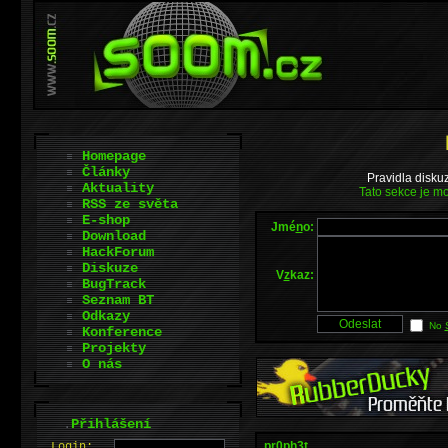
Homepage
Články
Pravidla disku
Aktuality
Tato sekce je mo
RSS ze světa
E-shop
Jmé
n
o:
Download
HackForum
Diskuze
V
z
kaz:
BugTrack
Seznam BT
Odkazy
No
Konference
Projekty
O nás
.
Přihlášení
pr0ph3t
L
o
gin: