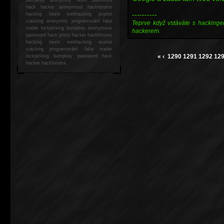
hack
hacker anonymous hackforums
----------
hacking
heslo webhacking exploit
cracking anonymity programování fake
Teprve když vstáváte s hackinge
mailer lockpicking bumpkey anonymous
hackerem.
password hack proxy hacker hackforums
hacking heslo webhacking exploit
cracking programování fake mailer
«
‹
1290
1291
1292
12
lockpicking bumpkey password hack
hacker
hackforums