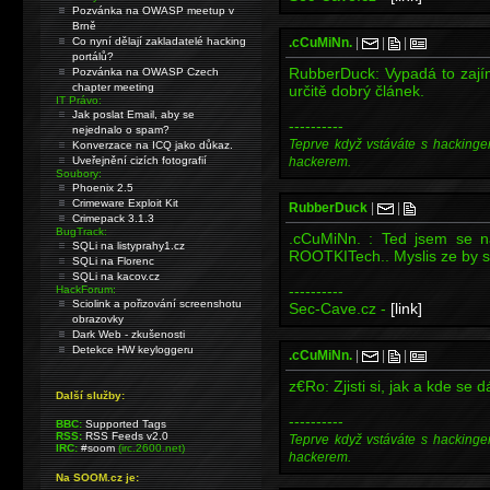
Pozvánka na OWASP meetup v
Brně
Co nyní dělají zakladatelé hacking
.cCuMiNn.
|
|
|
portálů?
RubberDuck: Vypadá to zajíma
Pozvánka na OWASP Czech
chapter meeting
určitě dobrý článek.
IT Právo:
Jak poslat Email, aby se
----------
nejednalo o spam?
Teprve když vstáváte s hackinge
Konverzace na ICQ jako důkaz.
Uveřejnění cizích fotografií
hackerem.
Soubory:
Phoenix 2.5
Crimeware Exploit Kit
RubberDuck
|
|
Crimepack 3.1.3
BugTrack:
.cCuMiNn. : Ted jsem se 
SQLi na listyprahy1.cz
ROOTKITech.. Myslis ze by st
SQLi na Florenc
SQLi na kacov.cz
----------
HackForum:
Sciolink a pořizování screenshotu
Sec-Cave.cz -
[link]
obrazovky
Dark Web - zkušenosti
Detekce HW keyloggeru
.cCuMiNn.
|
|
|
z€Ro: Zjisti si, jak a kde se d
Další služby:
----------
BBC:
Supported Tags
RSS:
RSS Feeds v2.0
Teprve když vstáváte s hackinge
IRC:
#soom
(irc.2600.net)
hackerem.
Na SOOM.cz je: