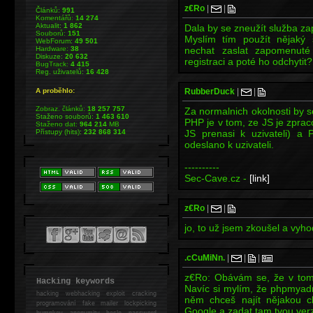
z€Ro
|
|
Článků:
991
Komentářů:
14 274
Aktualit:
1 862
Dala by se zneužít služba 
Souborů:
151
Myslím tím použít nějaký 
WebForum:
49 501
Hardware:
38
nechat zaslat zapomenuté
Diskuze:
20 632
registraci a poté ho odchytit?
BugTrack:
4 415
Reg. uživatelů:
16 428
A proběhlo:
RubberDuck
|
|
Zobraz. článků:
18 257 757
Za normalnich okolnosti by se
Staženo souborů:
1 463 610
PHP je v tom, ze JS je zprac
Staženo dat:
964 214
MB
Přístupy (hits):
232 868 314
JS prenasi k uzivateli) a
odeslano k uzivateli.
----------
Sec-Cave.cz -
[link]
z€Ro
|
|
jo, to už jsem zkoušel a vyh
.cCuMiNn.
|
|
|
z€Ro: Obávám se, že v tom 
Hacking keywords
Navíc si mylím, že phpmyadm
hacking
webhacking exploit cracking
něm chceš najít nějakou c
programování fake mailer lockpicking
Google a zadat tam tvou ver
bumpkey anonymity heslo password