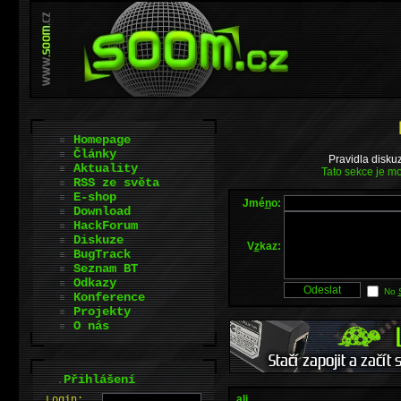
Homepage
Články
Pravidla disku
Aktuality
Tato sekce je mo
RSS ze světa
E-shop
Jmé
n
o:
Download
HackForum
Diskuze
V
z
kaz:
BugTrack
Seznam BT
Odkazy
No
Konference
Projekty
O nás
.
Přihlášení
ali
L
o
gin: