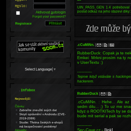
H
e
slo:
UIN_PASS_GEN 1.4 potreboval 
poslat odkaz na jeho stazevi diky::
Aktivovat
a
utologin
Forgot your password?
Registrace
.cCuMiNn.
|
|
|
RubberDuck: Copak ja te nek
Emkei: Mrkni prosím na ty no
v UserTextu :)
Select Language
▼
----------
Teprve když vstáváte s hackinge
hackerem.
.
Infobox
RubberDuck
|
|
Nejnovější:
.cCuMiNn. : Hehe... Ale az
sedm dilu... ;) To uz me sna
Články:
Zabraňte zneužití svých dat
kdyz o ROOTKITech by se daly
Skrytí oprávnění v Androidu (CVE-
bude mit serial a pak se roz
2019-2089)
Studie: Třetina českých e-shopů
----------
má bezpečnostní problémy!
Sec-Cave.cz -
[link]
Aktuality: