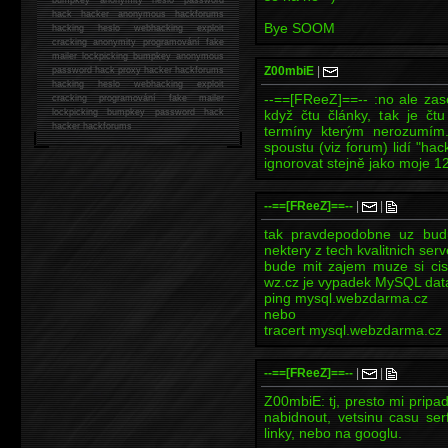
hack
hacker anonymous hackforums
Bye SOOM
hacking
heslo webhacking exploit
cracking anonymity programování fake
mailer lockpicking bumpkey anonymous
Z00mbiE
|
password hack proxy hacker hackforums
hacking heslo webhacking exploit
--==[FReeZ]==-- :no ale zas
cracking programování fake mailer
lockpicking bumpkey password hack
když čtu články, tak je čt
hacker
hackforums
termíny kterým nerozumím..;
spoustu (viz forum) lidí "hac
ignorovat stejně jako moje 12t
--==[FReeZ]==--
|
|
tak pravdepodobne uz bud
nektery z tech kvalitnich ser
bude mit zajem muze si ci
wz.cz je vypadek MySQL dat
ping mysql.webzdarma.cz
nebo
tracert mysql.webzdarma.cz
--==[FReeZ]==--
|
|
Z00mbiE: tj, presto mi prip
nabidnout, vetsinu casu ser
linky, nebo na googlu.