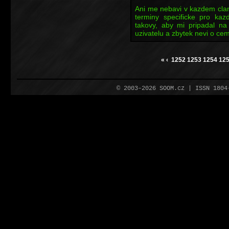
Ani me nebavi v kazdem cla
terminy specificke pro kaz
takovy, aby mi pripadal n
uzivatelu a zbytek nevi o cem
«
‹
1252
1253
1254
12
© 2003–2026 SOOM.cz | ISSN 180