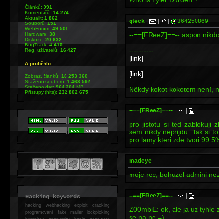
Who is Tyler Durden ?
Článků:
991
Komentářů:
14 274
Aktualit:
1 862
qteck
|
|
|
364250869
Souborů:
151
WebForum:
49 501
--==[FReeZ]==--:aspon nikdo 
Hardware:
38
Diskuze:
20 632
BugTrack:
4 415
----------
Reg. uživatelů:
16 427
[link]
A proběhlo:
[link]
Zobraz. článků:
18 253 360
Staženo souborů:
1 463 592
Staženo dat:
964 204
MB
Někdy kokot kokotem není, ně
Přístupy (hits):
232 802 675
--==[FReeZ]==--
|
|
pro jistotu si ted zablokuji
sem nikdy neprijdu. Tak si to
pro lamy kteri zde tvori 99.5
madeye
moje rec, bohuzel admini nezv
--==[FReeZ]==--
|
|
Hacking keywords
hacking
webhacking exploit cracking
Z00mbiE: ok, ale ja uz tyhle
programování fake mailer lockpicking
se na ne =)
bumpkey anonymity heslo password