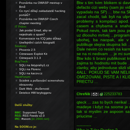
Btw s tim tvim blokem si dav
Pozvánka na OWASP meetup v
defacto cizi weby (sam jsi vid
Brně
Co nyní dělají zakladatelé hacking
vypadalo na SP) ... btw na S
portálů?
zacal chodit, tak byli na ulpn
Pozvánka na OWASP Czech
problemy s kompilaci apod.
chapter meeting
casem a chybama a snahou
IT Právo:
Pokud nevis, tak tam jsou p
Jak poslat Email, aby se
nejednalo o spam?
uz dloouho mrtvej ...program
Konverzace na ICQ jako důkaz.
ubohej, ba naopak, ale v 
Uveřejnění cizích fotografií
publikuje stejna skupina lidi ..
Soubory:
Dale nevim co resish na karm
Phoenix 2.5
se na ni nedivam ... je mi su
Crimeware Exploit Kit
Btw kdo ti brani publikovat kva
Crimepack 3.1.3
BugTrack:
zajima to hodnotu mit bude ..
SQLi na listyprahy1.cz
clanky, aby jednoduse slizli s
SQLi na Florenc
4ALL: POKUD SE VAM NEL
SQLi na kacov.cz
OMEZOVANI, PISTE A I KLI
HackForum:
Sciolink a pořizování screenshotu
PRECTU ...
obrazovky
Dark Web - zkušenosti
Detekce HW keyloggeru
ChreNik
|
|
225233783
qteck ... zas to bych nerikal ..
Další služby:
madeye i kdyz na soome je 
tak si myslim ze aspoon s
BBC:
Supported Tags
priucime ...
RSS:
RSS Feeds v2.0
IRC:
#soom
(irc.2600.net)
----------
Na SOOM.cz je: