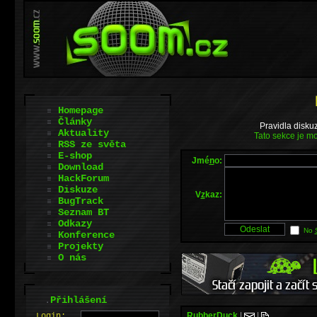
Homepage
Články
Pravidla disku
Aktuality
Tato sekce je mo
RSS ze světa
E-shop
Jmé
n
o:
Download
HackForum
Diskuze
V
z
kaz:
BugTrack
Seznam BT
Odkazy
No
Konference
Projekty
O nás
.
Přihlášení
RubberDuck
|
|
L
o
gin: