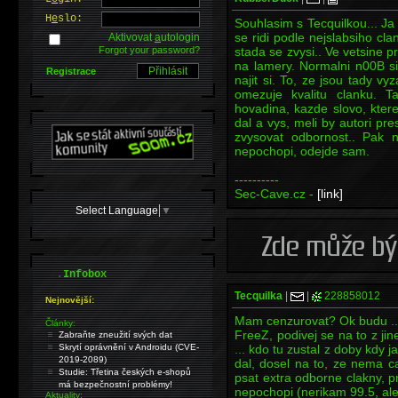
H
e
slo:
Souhlasim s Tecquilkou... Ja
se ridi podle nejslabsiho cl
Aktivovat
a
utologin
Forgot your password?
stada se zvysi.. Ve vetsine p
na lamery. Normalni n00B si
Registrace
najit si. To, ze jsou tady vy
omezuje kvalitu clanku. T
hovadina, kazde slovo, kter
dal a vys, meli by autori pr
zvysovat odbornost.. Pak 
nepochopi, odejde sam.
----------
Sec-Cave.cz -
[link]
Select Language
▼
.
Infobox
Tecquilka
|
|
228858012
Nejnovější:
Mam cenzurovat? Ok budu ... 
Články:
FreeZ, podivej se na to z ji
Zabraňte zneužití svých dat
Skrytí oprávnění v Androidu (CVE-
... kdo tu zustal z doby kdy
2019-2089)
dal, dosel na to, ze nema ca
Studie: Třetina českých e-shopů
psat extra odborne clakny, pr
má bezpečnostní problémy!
nepochopi (nerikam 99.5, ale 
Aktuality: