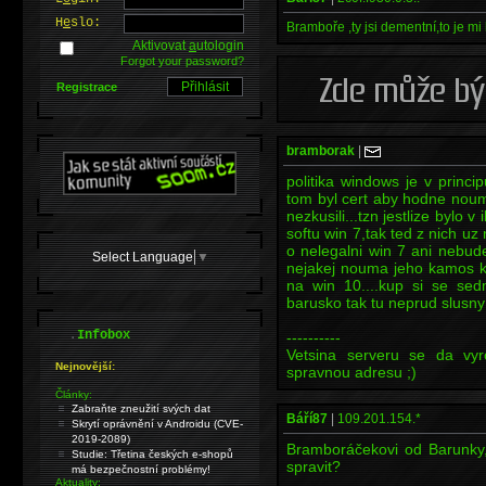
H
e
slo:
Bramboře ,ty jsi dementní,to je mi l
Aktivovat
a
utologin
Forgot your password?
Registrace
bramborak
|
politika windows je v princ
tom byl cert aby hodne noumu
nezkusili...tzn jestlize bylo v
softu win 7,tak ted z nich uz
o nelegalni win 7 ani nebud
Select Language
▼
nejakej nouma jeho kamos kl
na win 10....kup si se sed
barusko tak tu neprud slusny
.
Infobox
----------
Vetsina serveru se da vyro
Nejnovější:
spravnou adresu ;)
Články:
Zabraňte zneužití svých dat
Báří87
|
109.201.154.*
Skrytí oprávnění v Androidu (CVE-
2019-2089)
Bramboráčekovi od Barunky,j
Studie: Třetina českých e-shopů
spravit?
má bezpečnostní problémy!
Aktuality: