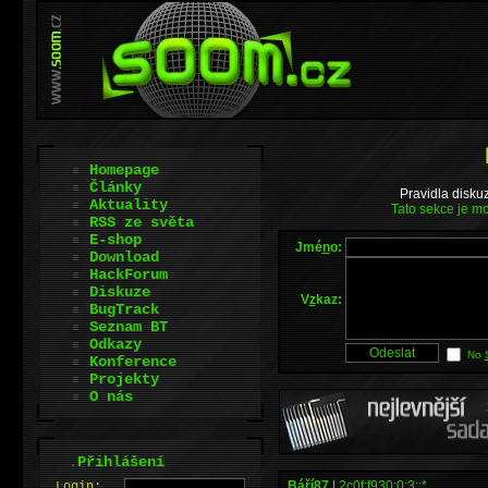
Homepage
Články
Pravidla disku
Aktuality
Tato sekce je mo
RSS ze světa
E-shop
Jmé
n
o:
Download
HackForum
Diskuze
V
z
kaz:
BugTrack
Seznam BT
Odkazy
No
Konference
Projekty
O nás
.
Přihlášení
Báří87
|
2c0f:f930:0:3::*
L
o
gin: