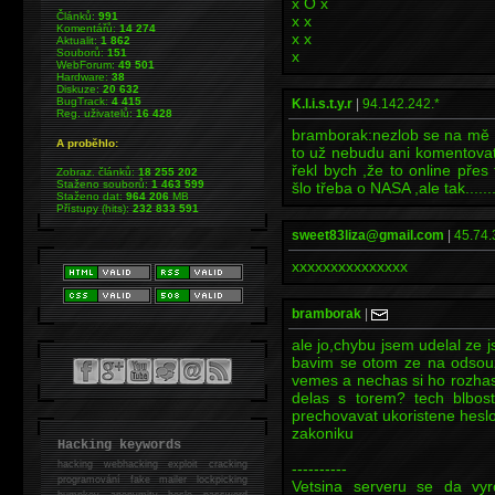
x O x
Článků:
991
x x
Komentářů:
14 274
x x
Aktualit:
1 862
Souborů:
151
x
WebForum:
49 501
Hardware:
38
Diskuze:
20 632
BugTrack:
4 415
K.l.i.s.t.y.r
|
94.142.242.*
Reg. uživatelů:
16 428
bramborak:nezlob se na mě ,ale
A proběhlo:
to už nebudu ani komentova
řekl bych ,že to online přes
Zobraz. článků:
18 255 202
Staženo souborů:
1 463 599
šlo třeba o NASA ,ale tak......
Staženo dat:
964 206
MB
Přístupy (hits):
232 833 591
sweet83liza@gmail.com
|
45.74.
xxxxxxxxxxxxxxx
bramborak
|
ale jo,chybu jsem udelal ze j
bavim se otom ze na odsou
vemes a nechas si ho rozhaso
delas s torem? tech blbosti
prechovavat ukoristene heslo 
zakoniku
Hacking keywords
hacking
webhacking exploit cracking
----------
programování fake mailer lockpicking
Vetsina serveru se da vyro
bumpkey anonymity heslo password