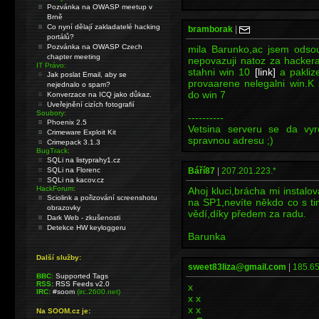
Pozvánka na OWASP meetup v
Brně
Co nyní dělají zakladatelé hacking
bramborak
|
portálů?
Pozvánka na OWASP Czech
mila Barunko,ac jsem odso
chapter meeting
nepovazuji natoz za hackera
IT Právo:
stahni win 10
[link]
a paklize
Jak poslat Email, aby se
provaarene nelegalni win.K s
nejednalo o spam?
do win 7
Konverzace na ICQ jako důkaz.
Uveřejnění cizích fotografií
Soubory:
----------
Phoenix 2.5
Vetsina serveru se da vyro
Crimeware Exploit Kit
spravnou adresu ;)
Crimepack 3.1.3
BugTrack:
SQLi na listyprahy1.cz
SQLi na Florenc
Báří87
|
207.201.223.*
SQLi na kacov.cz
HackForum:
Ahoj kluci,brácha mi instalo
Sciolink a pořizování screenshotu
na SP1,nevíte někdo co s tim
obrazovky
vědí,díky předem za radu.
Dark Web - zkušenosti
Detekce HW keyloggeru
Barunka
Další služby:
sweet83liza@gmail.com
|
185.65
BBC:
Supported Tags
RSS:
RSS Feeds v2.0
x
IRC:
#soom
(irc.2600.net)
x x
x x
Na SOOM.cz je: