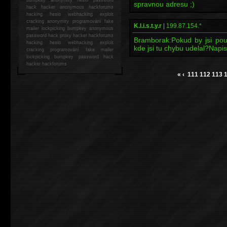
spravnou adresu ;)
hack
hacker anonymous hackforums
hacking
heslo webhacking exploit
cracking anonymity programování fake
K.l.i.s.t.y.r
|
199.87.154.*
mailer lockpicking bumpkey anonymous
password hack proxy hacker hackforums
Bramborak:Pokud by jsi pouz
hacking heslo webhacking exploit
kde jsi tu chybu udelal?Napi
cracking programování fake mailer
lockpicking bumpkey password hack
hacker
hackforums
«
‹
111
112
113