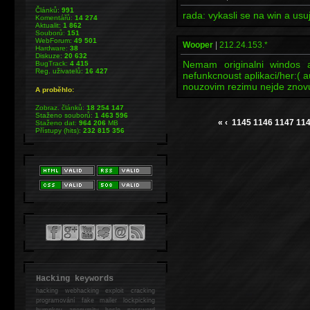
Článků:
991
rada: vykasli se na win a usu
Komentářů:
14 274
Aktualit:
1 862
Souborů:
151
WebForum:
49 501
Wooper
|
212.24.153.*
Hardware:
38
Diskuze:
20 632
Nemam originalni windos a
BugTrack:
4 415
Reg. uživatelů:
16 427
nefunkcnoust aplikaci/her:( 
nouzovim rezimu nejde znov
A proběhlo:
Zobraz. článků:
18 254 147
Staženo souborů:
1 463 596
«
‹
1145
1146
1147
11
Staženo dat:
964 206
MB
Přístupy (hits):
232 815 356
Hacking keywords
hacking
webhacking exploit cracking
programování fake mailer lockpicking
bumpkey anonymity heslo password