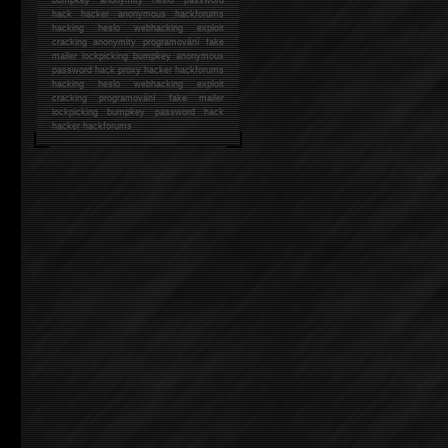
hack
hacker anonymous hackforums
hacking
heslo webhacking exploit
cracking anonymity programování fake
mailer lockpicking bumpkey anonymous
password hack proxy hacker hackforums
hacking heslo webhacking exploit
cracking programování fake mailer
lockpicking bumpkey password hack
hacker
hackforums