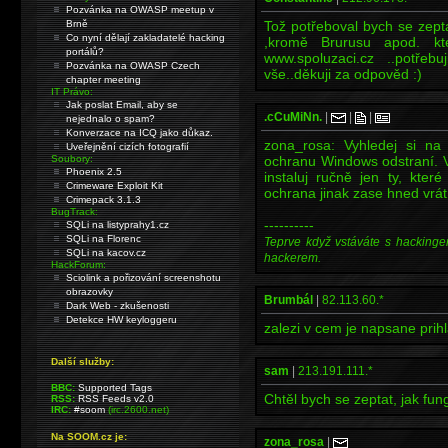
Pozvánka na OWASP meetup v
Brně
Tož potřeboval bych se zepta
Co nyní dělají zakladatelé hacking
,kromě Brurusu apod. k
portálů?
www.spoluzaci.cz ..potřeb
Pozvánka na OWASP Czech
vše..děkuji za odpověd :)
chapter meeting
IT Právo:
Jak poslat Email, aby se
.cCuMiNn.
|
|
|
nejednalo o spam?
Konverzace na ICQ jako důkaz.
zona_rosa: Vyhledej si n
Uveřejnění cizích fotografií
Soubory:
ochranu Windows odstraní. Vy
Phoenix 2.5
instaluj ručně jen ty, kte
Crimeware Exploit Kit
ochrana jinak zase hned vrátí
Crimepack 3.1.3
BugTrack:
----------
SQLi na listyprahy1.cz
SQLi na Florenc
Teprve když vstáváte s hackinge
SQLi na kacov.cz
hackerem.
HackForum:
Sciolink a pořizování screenshotu
obrazovky
Brumbál
|
82.113.60.*
Dark Web - zkušenosti
Detekce HW keyloggeru
zalezi v cem je napsane prihla
Další služby:
sam
|
213.191.111.*
BBC:
Supported Tags
Chtěl bych se zeptat, jak fun
RSS:
RSS Feeds v2.0
IRC:
#soom
(irc.2600.net)
Na SOOM.cz je:
zona_rosa
|