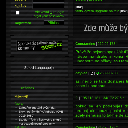
H
e
slo:
[link]
takto vyzera upgrade na toto
[link]
Aktivovat
a
utologin
Forgot your password?
Registrace
Constantine
|
212.96.178.*
Právě že nejsem spolužák tříd
..třeba na druhém konci Re
uhodnout..no někdy jsou tam ta
Select Language
▼
dayvee
|
|
268998733
asi nejlip se tam dostanes t
casto i uhadnout
.
Infobox
Nejnovější:
?.
|
195.113.181.134/172.27.5.*
Články:
pokud se jen potrebujes do
Zabraňte zneužití svých dat
brutus) ale pouze poslat e-m
Skrytí oprávnění v Androidu (CVE-
zdely nemusis to takhle del
2019-2089)
Studie: Třetina českých e-shopů
má bezpečnostní problémy!
Aktuality:
Constantine
|
212.96.178.*