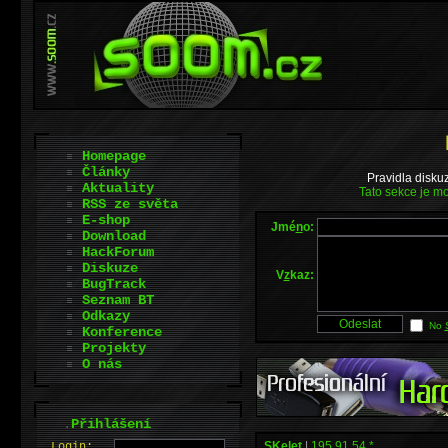
Homepage
Články
Pravidla disku
Aktuality
Tato sekce je mo
RSS ze světa
E-shop
Jmé
n
o:
Download
HackForum
Diskuze
V
z
kaz:
BugTrack
Seznam BT
Odkazy
No
Konference
Projekty
O nás
.
Přihlášení
SKelet
|
195.91.54.*
L
o
gin: