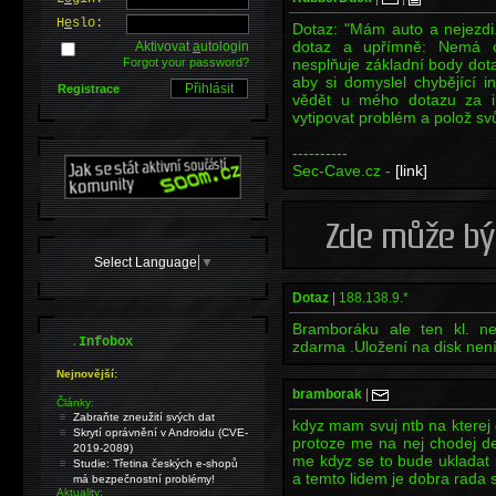
H
e
slo:
Dotaz: "Mám auto a nejezdi.
dotaz a upřímně: Nemá c
Aktivovat
a
utologin
Forgot your password?
nesplňuje základní body dota
aby si domyslel chybějící i
Registrace
vědět u mého dotazu za i
vytipovat problém a polož sv
----------
Sec-Cave.cz -
[link]
Select Language
▼
Dotaz
|
188.138.9.*
Bramboráku ale ten kl. ne
.
Infobox
zdarma .Uložení na disk není
Nejnovější:
bramborak
|
Články:
Zabraňte zneužití svých dat
kdyz mam svuj ntb na kterej 
Skrytí oprávnění v Androidu (CVE-
protoze me na nej chodej deck
2019-2089)
me kdyz se to bude ukladat n
Studie: Třetina českých e-shopů
a temto lidem je dobra rada s
má bezpečnostní problémy!
Aktuality: