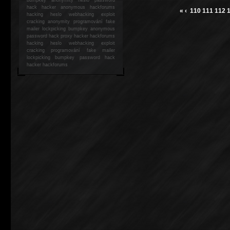
hack
hacker anonymous hackforums
«
‹
110
111
112
hacking
heslo webhacking exploit
cracking anonymity programování fake
mailer lockpicking bumpkey anonymous
password hack proxy hacker hackforums
hacking heslo webhacking exploit
cracking programování fake mailer
lockpicking bumpkey password hack
hacker
hackforums