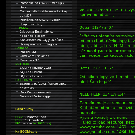
Pozvánka na OWASP meetup v
----------
Brně
Vetsina serveru se da vyro
Co nyní dělají zakladatelé hacking
spravnou adresu ;)
portálů?
Pozvánka na OWASP Czech
chapter meeting
Dotaz
|
212.47.246.*
IT Právo:
Jak poslat Email, aby se
Ještě to upřesním,naistalova
nejednalo o spam?
Konverzace na ICQ jako důkaz.
mi tam chodí děcka,logy to z
Uveřejnění cizích fotografií
,doc, atd ,ale v HTML a j
Soubory:
.Zkoušel jsem to přejmenov
Phoenix 2.5
vám vděčen za každou radu 
Crimeware Exploit Kit
Crimepack 3.1.3
BugTrack:
SQLi na listyprahy1.cz
Dotaz
|
198.96.155.*
SQLi na Florenc
Odesílám logy ve formátu tx
SQLi na kacov.cz
HackForum:
html .Čím to je ?
Sciolink a pořizování screenshotu
obrazovky
Dark Web - zkušenosti
NEED HELP
|
217.119.114.*
Detekce HW keyloggeru
Zdravím moje chrome mi nech
Keď dám stranku mojevideo
Další služby:
normálne
Výpis z konzoly z chrome
BBC:
Supported Tags
RSS:
RSS Feeds v2.0
Failed to load resource: 
IRC:
#soom
(irc.2600.net)
www.youtube.com/:1459 Uncau
www.youtube.com/:1464 Unc
Na SOOM.cz je: