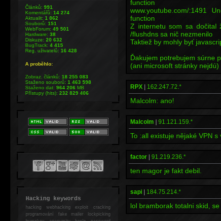
function
Článků:
991
www.youtube.com/:1491 Unc
Komentářů:
14 274
function
Aktualit:
1 862
Souborů:
151
Z internetu som sa dočital
WebForum:
49 501
/flushdns sa nič nezmenilo
Hardware:
38
Diskuze:
20 632
Taktiež by mohly byť javascri
BugTrack:
4 415
Reg. uživatelů:
16 428
Ďakujem potrebujem súrne 
A proběhlo:
(ani microsoft stránky nejdú)
Zobraz. článků:
18 255 083
Staženo souborů:
1 463 598
RPX
|
162.247.72.*
Staženo dat:
964 206
MB
Přístupy (hits):
232 829 406
Malcolm: ano!
Malcolm
|
91.121.159.*
To :all existuje nějaké VPN s
factor
|
91.219.236.*
ten magor je fakt debil.
sapi
|
184.75.214.*
Hacking keywords
lol bramborak totalni skid, se
hacking
webhacking exploit cracking
programování fake mailer lockpicking
bumpkey anonymity heslo password