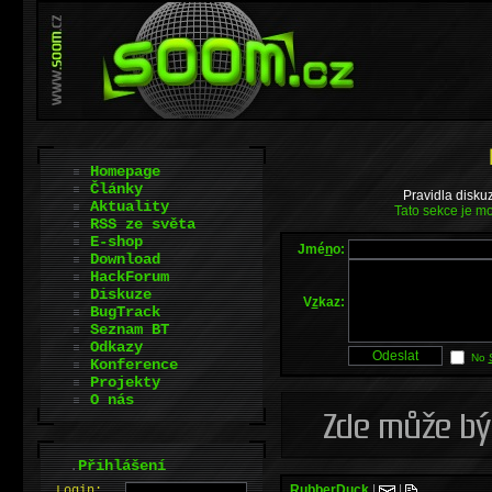
Homepage
Články
Pravidla disku
Aktuality
Tato sekce je mo
RSS ze světa
E-shop
Jmé
n
o:
Download
HackForum
Diskuze
V
z
kaz:
BugTrack
Seznam BT
Odkazy
No
Konference
Projekty
O nás
.
Přihlášení
RubberDuck
|
|
L
o
gin: