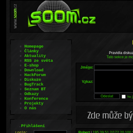
Homepage
Články
Pravidla disku
Aktuality
Tato sekce je mo
RSS ze světa
E-shop
Jmé
n
o:
Download
HackForum
Diskuze
V
z
kaz:
BugTrack
Seznam BT
Odkazy
No
Konference
Projekty
O nás
.
Přihlášení
Robert
|
195.39.51.2/172.20.100.
L
o
gin: