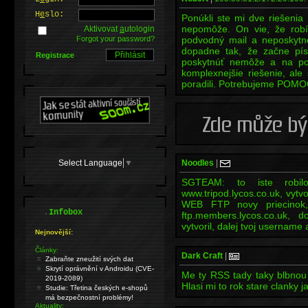
H
e
slo:
Ponúkli ste mi dve riešenia
nepomôže. On vie, že robí
Aktivovat
a
utologin
Forgot your password?
podvodný mail a neposkytn
dopadne tak, že začne pís
Registrace
poskytnúť nemôže a na pol
komplexnejšie riešenie, al
poradili. Potrebujeme POMO
Select Language
▼
Noodles
|
SGTEAM: to iste rob
www.tripod.lycos.co.uk, vytvo
WEB FTP novy priecino
.
Infobox
ftp.members.lycos.co.uk,
vytvoril, dalej tvoj username a
Nejnovější:
Články:
Dark Craft
|
Zabraňte zneužití svých dat
Skrytí oprávnění v Androidu (CVE-
Me ty RSS tady taky blbnou 
2019-2089)
Hlasi mi to rok stare clanky j
Studie: Třetina českých e-shopů
má bezpečnostní problémy!
Aktuality: