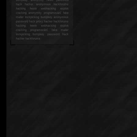
hack
hacker anonymous hackforums
hacking
heslo webhacking exploit
cracking anonymity programování fake
mailer lockpicking bumpkey anonymous
password hack proxy hacker hackforums
hacking heslo webhacking exploit
cracking programování fake mailer
lockpicking bumpkey password hack
hacker
hackforums