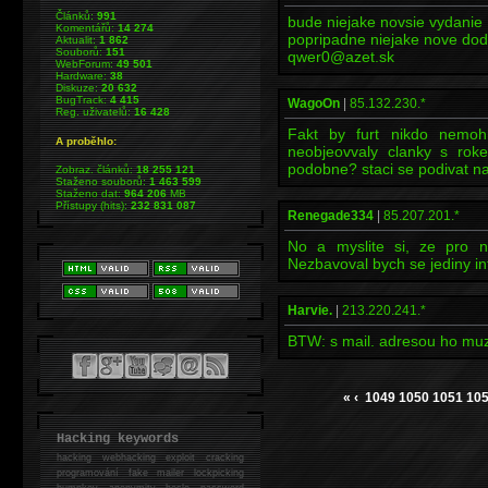
Článků:
991
bude niejake novsie vydanie
Komentářů:
14 274
popripadne niejake nove do
Aktualit:
1 862
Souborů:
151
qwer0@azet.sk
WebForum:
49 501
Hardware:
38
Diskuze:
20 632
BugTrack:
4 415
WagoOn
|
85.132.230.*
Reg. uživatelů:
16 428
Fakt by furt nikdo nemoh
A proběhlo:
neobjeovvaly clanky s rok
podobne? staci se podivat n
Zobraz. článků:
18 255 121
Staženo souborů:
1 463 599
Staženo dat:
964 206
MB
Přístupy (hits):
232 831 087
Renegade334
|
85.207.201.*
No a myslite si, ze pro n
Nezbavoval bych se jediny i
Harvie.
|
213.220.241.*
BTW: s mail. adresou ho muze
«
‹
1049
1050
1051
10
Hacking keywords
hacking
webhacking exploit cracking
programování fake mailer lockpicking
bumpkey anonymity heslo password