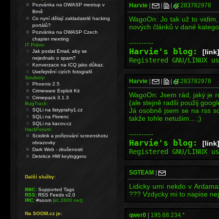
Pozvánka na OWASP meetup v
Harvie
|
|
|
283782978
Brně
WagoOn: Jo tak už to vidim, 
Co nyní dělají zakladatelé hacking
portálů?
nových článků v dané kategori
Pozvánka na OWASP Czech
chapter meeting
----------
IT Právo:
Harvie's blog:
[link
Jak poslat Email, aby se
nejednalo o spam?
Registered GNU/LINUX u
Konverzace na ICQ jako důkaz.
Uveřejnění cizích fotografií
Soubory:
Harvie
|
|
|
283782978
Phoenix 2.5
Crimeware Exploit Kit
WagoOn: Jsem rád, jaký je r
Crimepack 3.1.3
(ale stejně radši použij googl
BugTrack:
Já osobně jsem se na rss so
SQLi na listyprahy1.cz
SQLi na Florenc
takže tohle netušim... ;)
SQLi na kacov.cz
HackForum:
----------
Sciolink a pořizování screenshotu
Harvie's blog:
[link
obrazovky
Dark Web - zkušenosti
Registered GNU/LINUX u
Detekce HW keyloggeru
SGTEAM
|
Další služby:
Lidicky umi nekdo v Ardamax 
BBC:
Supported Tags
??? Vzdycky mi to napise nej
RSS:
RSS Feeds v2.0
IRC:
#soom
(irc.2600.net)
Na SOOM.cz je:
qwer0
|
195.68.234.*