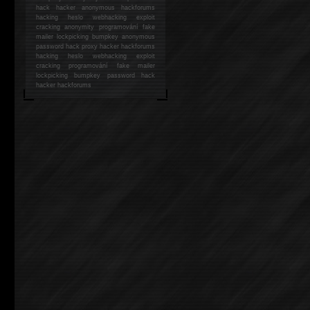
hack
hacker anonymous hackforums
hacking
heslo webhacking exploit
cracking anonymity programování fake
mailer lockpicking bumpkey anonymous
password hack proxy hacker hackforums
hacking heslo webhacking exploit
cracking programování fake mailer
lockpicking bumpkey password hack
hacker
hackforums