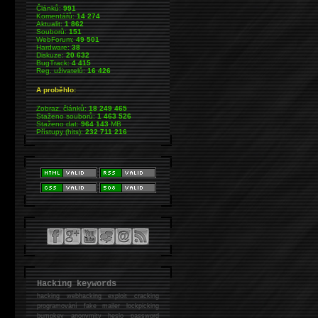
Článků:
991
Komentářů:
14 274
Aktualit:
1 862
Souborů:
151
WebForum:
49 501
Hardware:
38
Diskuze:
20 632
BugTrack:
4 415
Reg. uživatelů:
16 426
A proběhlo:
Zobraz. článků:
18 249 465
Staženo souborů:
1 463 526
Staženo dat:
964 143
MB
Přístupy (hits):
232 711 216
Hacking keywords
hacking
webhacking exploit cracking
programování fake mailer lockpicking
bumpkey anonymity heslo password