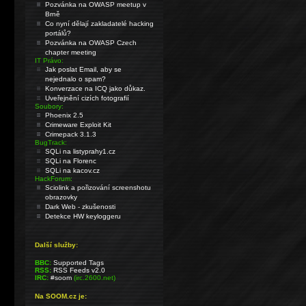
Pozvánka na OWASP meetup v
Brně
Co nyní dělají zakladatelé hacking
portálů?
Pozvánka na OWASP Czech
chapter meeting
IT Právo:
Jak poslat Email, aby se
nejednalo o spam?
Konverzace na ICQ jako důkaz.
Uveřejnění cizích fotografií
Soubory:
Phoenix 2.5
Crimeware Exploit Kit
Crimepack 3.1.3
BugTrack:
SQLi na listyprahy1.cz
SQLi na Florenc
SQLi na kacov.cz
HackForum:
Sciolink a pořizování screenshotu
obrazovky
Dark Web - zkušenosti
Detekce HW keyloggeru
Další služby:
BBC:
Supported Tags
RSS:
RSS Feeds v2.0
IRC:
#soom
(irc.2600.net)
Na SOOM.cz je: