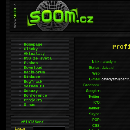
Homepage
Prof
Články
Aktuality
RSS ze světa
Nick:
cataclysm
E-shop
Download
Status:
Uživatel
HackForum
Web:
Diskuze
E-mail:
zc.murtnec@msyl
BugTrack
Facebook:
Seznam BT
Odkazy
Google+:
Konference
Twitter:
Projekty
ICQ:
O nás
Jabber:
Skype:
PGP:
.
Přihlášení
CSS:
L
o
gin: