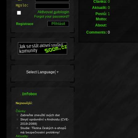
Článků:
0
H
e
slo:
Aktualit:
0
Aktivovat
a
utologin
Postů:
1
Forgot your password?
Motto:
Registrace
About:
Comments:
0
Select Language
▼
.
Infobox
Nejnovější:
Články:
Zabraňte zneužití svých dat
Skrytí oprávnění v Androidu (CVE-
2019-2089)
Studie: Třetina českých e-shopů
má bezpečnostní problémy!
Aktuality: