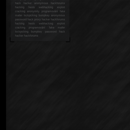
hack
hacker anonymous hackforums
hacking
heslo webhacking exploit
cracking anonymity programování fake
mailer lockpicking bumpkey anonymous
password hack proxy hacker hackforums
hacking heslo webhacking exploit
cracking programování fake mailer
lockpicking bumpkey password hack
hacker
hackforums