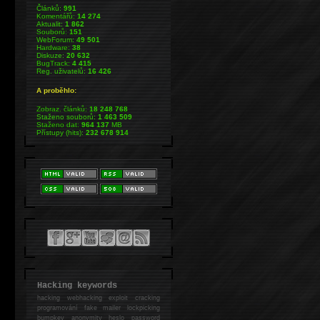
Článků:
991
Komentářů:
14 274
Aktualit:
1 862
Souborů:
151
WebForum:
49 501
Hardware:
38
Diskuze:
20 632
BugTrack:
4 415
Reg. uživatelů:
16 426
A proběhlo:
Zobraz. článků:
18 248 768
Staženo souborů:
1 463 509
Staženo dat:
964 137
MB
Přístupy (hits):
232 678 914
Hacking keywords
hacking
webhacking exploit cracking
programování fake mailer lockpicking
bumpkey anonymity heslo password