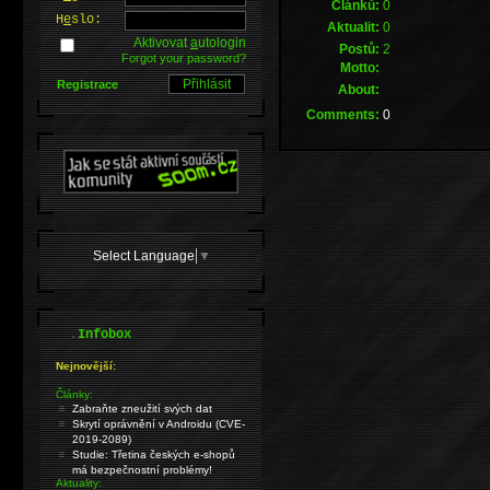
Článků:
0
H
e
slo:
Aktualit:
0
Aktivovat
a
utologin
Postů:
2
Forgot your password?
Motto:
Registrace
About:
Comments:
0
Select Language
▼
.
Infobox
Nejnovější:
Články:
Zabraňte zneužití svých dat
Skrytí oprávnění v Androidu (CVE-
2019-2089)
Studie: Třetina českých e-shopů
má bezpečnostní problémy!
Aktuality: