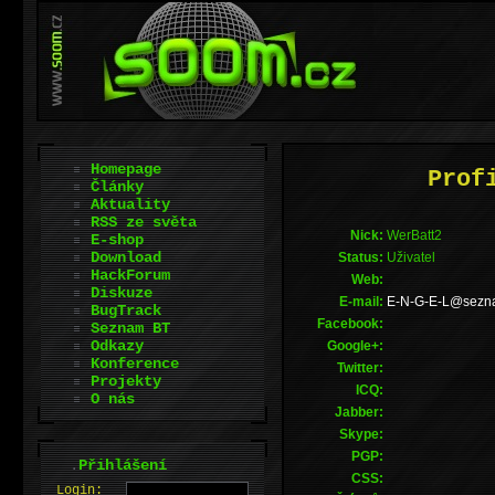
Homepage
Prof
Články
Aktuality
RSS ze světa
Nick:
WerBatt2
E-shop
Download
Status:
Uživatel
HackForum
Web:
Diskuze
E-mail:
zc.manzes@L-E-
BugTrack
Facebook:
Seznam BT
Odkazy
Google+:
Konference
Twitter:
Projekty
ICQ:
O nás
Jabber:
Skype:
PGP:
.
Přihlášení
CSS:
L
o
gin: