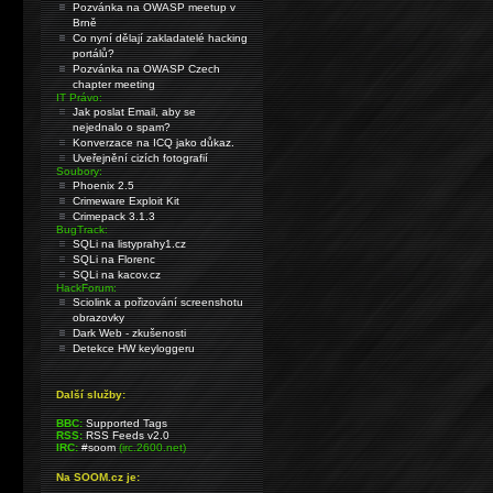
Pozvánka na OWASP meetup v
Brně
Co nyní dělají zakladatelé hacking
portálů?
Pozvánka na OWASP Czech
chapter meeting
IT Právo:
Jak poslat Email, aby se
nejednalo o spam?
Konverzace na ICQ jako důkaz.
Uveřejnění cizích fotografií
Soubory:
Phoenix 2.5
Crimeware Exploit Kit
Crimepack 3.1.3
BugTrack:
SQLi na listyprahy1.cz
SQLi na Florenc
SQLi na kacov.cz
HackForum:
Sciolink a pořizování screenshotu
obrazovky
Dark Web - zkušenosti
Detekce HW keyloggeru
Další služby:
BBC:
Supported Tags
RSS:
RSS Feeds v2.0
IRC:
#soom
(irc.2600.net)
Na SOOM.cz je: