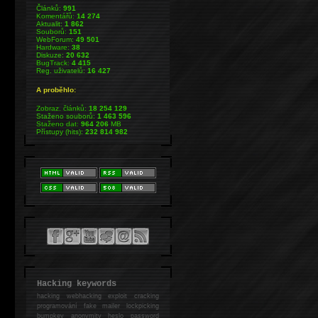
Článků:
991
Komentářů:
14 274
Aktualit:
1 862
Souborů:
151
WebForum:
49 501
Hardware:
38
Diskuze:
20 632
BugTrack:
4 415
Reg. uživatelů:
16 427
A proběhlo:
Zobraz. článků:
18 254 129
Staženo souborů:
1 463 596
Staženo dat:
964 206
MB
Přístupy (hits):
232 814 982
Hacking keywords
hacking
webhacking exploit cracking
programování fake mailer lockpicking
bumpkey anonymity heslo password