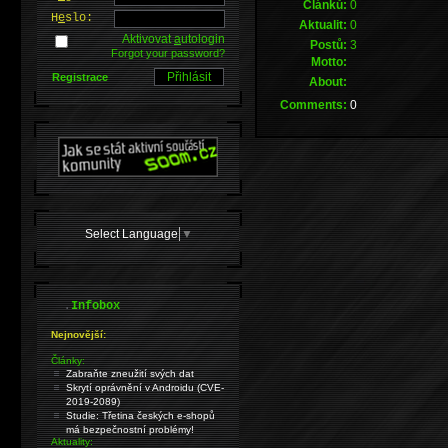
Článků:
0
H
e
slo:
Aktualit:
0
Aktivovat
a
utologin
Postů:
3
Forgot your password?
Motto:
Registrace
About:
Comments:
0
Select Language
▼
.
Infobox
Nejnovější:
Články:
Zabraňte zneužití svých dat
Skrytí oprávnění v Androidu (CVE-
2019-2089)
Studie: Třetina českých e-shopů
má bezpečnostní problémy!
Aktuality: