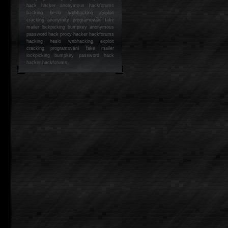
hack
hacker anonymous hackforums
hacking
heslo webhacking exploit
cracking anonymity programování fake
mailer lockpicking bumpkey anonymous
password hack proxy hacker hackforums
hacking heslo webhacking exploit
cracking programování fake mailer
lockpicking bumpkey password hack
hacker
hackforums