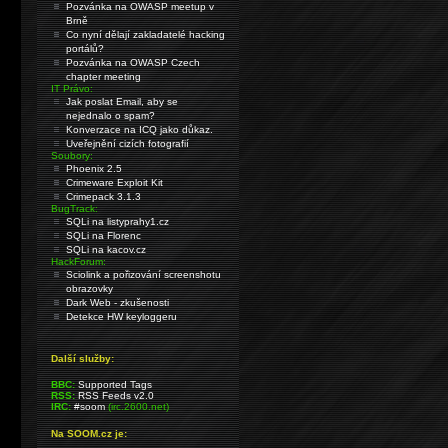
Pozvánka na OWASP meetup v
Brně
Co nyní dělají zakladatelé hacking
portálů?
Pozvánka na OWASP Czech
chapter meeting
IT Právo:
Jak poslat Email, aby se
nejednalo o spam?
Konverzace na ICQ jako důkaz.
Uveřejnění cizích fotografií
Soubory:
Phoenix 2.5
Crimeware Exploit Kit
Crimepack 3.1.3
BugTrack:
SQLi na listyprahy1.cz
SQLi na Florenc
SQLi na kacov.cz
HackForum:
Sciolink a pořizování screenshotu
obrazovky
Dark Web - zkušenosti
Detekce HW keyloggeru
Další služby:
BBC:
Supported Tags
RSS:
RSS Feeds v2.0
IRC:
#soom
(irc.2600.net)
Na SOOM.cz je: