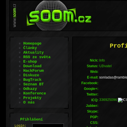
Homepage
Prof
Články
Aktuality
RSS ze světa
Nick:
Info
E-shop
Download
Status:
Uživatel
HackForum
Web:
Diskuze
E-mail:
ur.relbmar@sada
BugTrack
Facebook:
Seznam BT
Odkazy
Google+:
Konference
Twitter:
Projekty
336925096
ICQ:
O nás
Jabber:
Skype:
PGP:
.
Přihlášení
CSS:
L
o
gin: