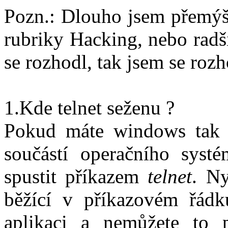
Pozn.: Dlouho jsem přemýšle
rubriky Hacking, nebo radši
se rozhodl, tak jsem se rozh
1.Kde telnet seženu ?
Pokud máte windows tak t
součástí operačního syst
spustit příkazem
telnet
. Ny
běžící v příkazovém řádk
aplikaci a nemůžete to p