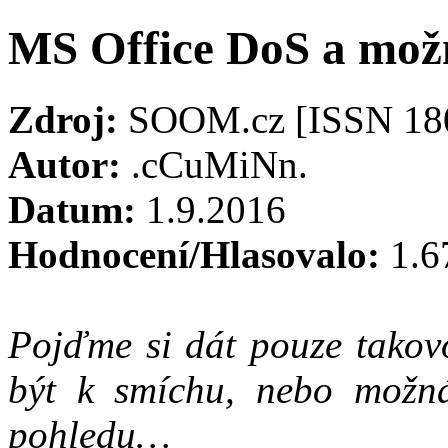
MS Office DoS a možn
Zdroj:
SOOM.cz [ISSN 18
Autor:
.cCuMiNn.
Datum:
1.9.2016
Hodnocení/Hlasovalo:
1.6
Pojďme si dát pouze takov
být k smíchu, nebo možná
pohledu…